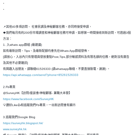
.
.
📌其他40多項訪問、 社會民調及神秘顧客任務，亦同時接受申請，
🍁我們每月有約200份市場調查和神秘顧客任務可申請，如想第一時間接收到新訪問，可透過3個
方法：
1. 入whats app群組 (最建議)
如有最新訪問、Tips、及最新配額均會先在Whats App群組發佈，
[請放心，入谷內只有管理員發放重點Post,Tips,部分敏感資料及有限名額的任務，絶對沒有廣告
及其他不必要雜訊]
有興趣入谷朋友，請聯絡61526333 (請whatsapp聯絡，不要直接致電，謝謝) 。
https://api.whatsapp.com/send?phone=85261526333
2.Fb專頁
@SurveyHK【訪問/座談會/神秘顧客- 兼職大本營】
https://www.facebook.com/SurveyHK
💡讚好Like👍和追蹤我們Fb專頁，一出新訪問會有顯示
3.追蹤我們Google Blog
https://surveyhk.blogspot.hk/
www.surveyhk.hk