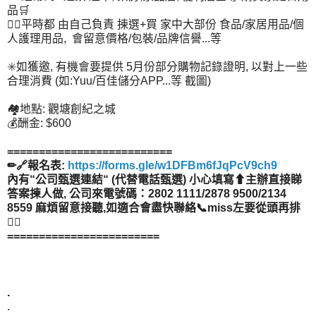
品🛒
👉🏻平時都 由自己負責 揀選+買 家中大部份 食品/家居用品/個
人護理用品, 會留意價格/包裝/品牌信譽...等
✳️如獲邀, 有機會要提供 5月份部分購物記錄證明, 以對上一些
合理消費 (如:Yuu/百佳儲分APP...等 截圖)
🏘️地點: 觀塘創紀之城
💰酬金: $600
==========================
✏🔗報名表:
https://forms.gle/w1DFBm6fJqPcV9ch9
內有“公司甄選連結“ (代替電話甄選) 小心填寫⬆主辦直接睇
答案揀人做, 公司來電號碼：2802 1111/2878 9500/2134
8559 麻煩留意接聽,如適合會盡快聯絡📞miss左要從頭再排
👂🏻
========================
.
.