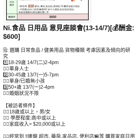
Ni.食品 日用品 意見座談會(13-14/7)[💰酬金:
$600]
🗒️: 選購 日常食品 / 健美用品 貨物種類 考慮因素及傾向的研
究
1️⃣18-29歲 14/7(二)2-4pm
👉🏻單身人士
2️⃣30-45歲 13/7(一)5-7pm
👉🏻單身/已婚無小孩
3️⃣50+歲 13/7(一)2-4pm
👉🏻婚姻狀況不限
【被訪者條件】
👉🏻18歲或以上，男/女
👉🏻 學歷程度:高中或以上
👉🏻家庭收入> $20,000或以上
👉🏻經常到 ‼️連鎖 超市, 藥房,家品店, 便利店🏪等 購買家庭日用