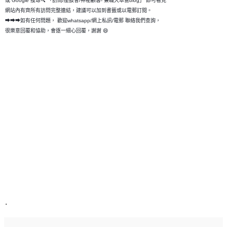
或 Google 搜尋🔍 「訪問/座談會/神秘顧客- 兼職大本營blog」 即可看見
網站內有齊所有訪問完整連結，建議可以加到書籤或以電郵訂閱。
➡➡➡如有任何問題， 歡迎whatsapp/網上私訊/電郵 聯絡我們查詢，
很樂意回覆和恊助，會逐一細心回覆，謝謝 😄
.