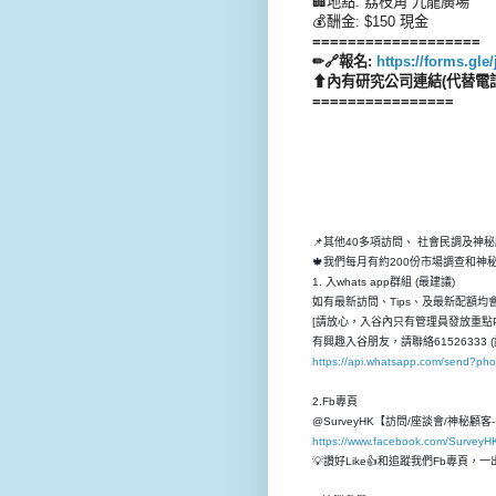
🏢地點: 荔枝角 九龍廣場
💰酬金: $150 現金
===================
✏🔗報名:
https://forms.g
⬆內有研究公司連結(代替電話甄
================
📌其他40多項訪問、 社會民調及神
🍁我們每月有約200份市場調查和
1. 入whats app群組 (最建議)
如有最新訪問、Tips、及最新配額均會先
[請放心，入谷內只有管理員發放重點P
有興趣入谷朋友，請聯絡61526333 (
https://api.whatsapp.com/send?p
2.Fb專頁
@SurveyHK【訪問/座談會/神秘顧
https://www.facebook.com/SurveyH
💡讚好Like👍和追蹤我們Fb專頁