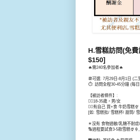
H.雪糕
訪問
(免費
$150]
🔥需240名參加者🔥
📆可選: 7月29日-8月1日 (
⏱️: 訪問全程30-45分鐘 (每
【被訪者條件】:
👉🏻18-35歲，男/女
👉🏻有自己 買+食 牛奶雪糕🍨
[如: 雪糕批/ 雪糕杯/ 甜筒/ 
✴️沒有 食物過敏/乳糖不耐症
🔢過程要試食3-5款雪糕🍨