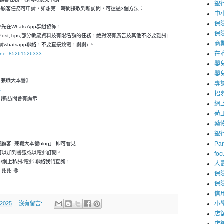
銀
神秘顧客任務可申請，如想第一時間接收到新訪問，可透過3個方法：
中
保
在Whats App群組發佈，
保
ost,Tips,部分敏感資料及有限名額的任務，絶對沒有廣告及其他不必要雜訊]
商
請whatsapp聯絡，不要直接致電，謝謝) 。
在
hone=85261526333
嬰
嬰
客- 兼職大本營】
專
K
招
，一出新訪問會有顯示
網
荀
藥
銀
Par
神秘顧客- 兼職大本營blog」 即可看見
可以加到書籤或以電郵訂閱。
foc
p/網上私訊/電郵 聯絡我們查詢，
人
謝謝 😄
保
保
信
 2025
沒有留言:
小
店