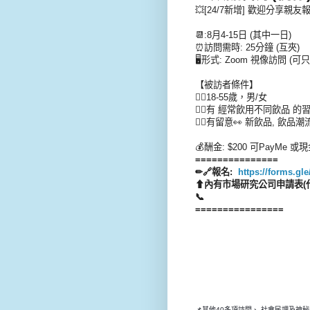
💥[24/7新增] 歡迎分享親友
📆:8月4-15日 (其中一日)
⏰訪問需時: 25分鐘 (互夾)
🖥️形式: Zoom 視像訪問 (
【被訪者條件】
👉🏻18-55歲，男/女
👉🏻有 經常飲用不同飲品 的習慣
👉🏻有留意👀 新飲品, 飲品潮
💰酬金: $200 可PayMe
===============
✏🔗報名:
https://forms.g
⬆內有市場研究公司申請表(代替
📞
================
📌其他40多項訪問、 社會民調及神