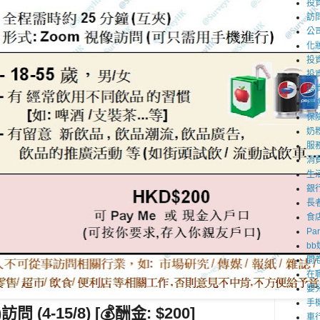
投
訪
公
化
投資
投
投
護
保
奶
服
消
生
銀
長
食
Par
b
問
在
嬰
手
 (4-15/8) [💰酬金: $200]
車