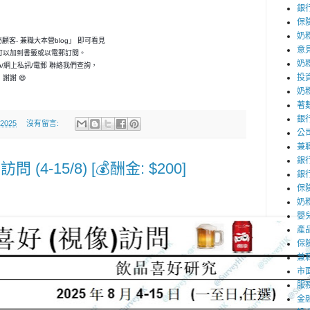
銀
保
奶
神秘顧客- 兼職大本營blog」 即可看見
意
可以加到書籤或以電郵訂閱。
奶
p/網上私訊/電郵 聯絡我們查詢，
投
謝謝 😄
奶
著
銀
 2025
沒有留言:
公
兼
銀
 (4-15/8) [💰酬金: $200]
銀
保
奶粉
嬰
產
保
兼職
市
服
金