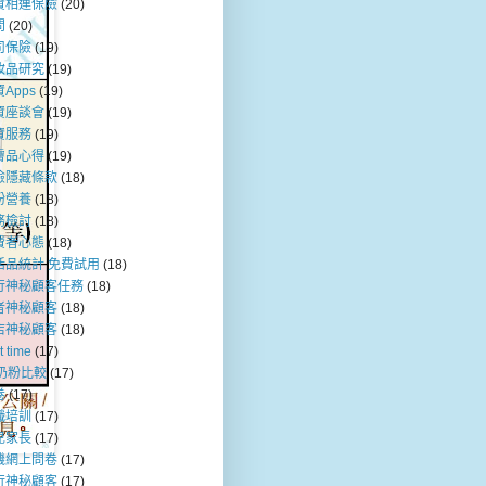
資相連保險
(20)
問
(20)
司保險
(19)
妝品研究
(19)
Apps
(19)
資座談會
(19)
資服務
(19)
膚品心得
(19)
險隱藏條款
(18)
粉營養
(18)
務檢討
(18)
費者心態
(18)
活品統計 免費試用
(18)
行神秘顧客任務
(18)
者神秘顧客
(18)
店神秘顧客
(18)
t time
(17)
b奶粉比較
(17)
卷
(17)
職培訓
(17)
兒家長
(17)
機網上問卷
(17)
行神秘顧客
(17)