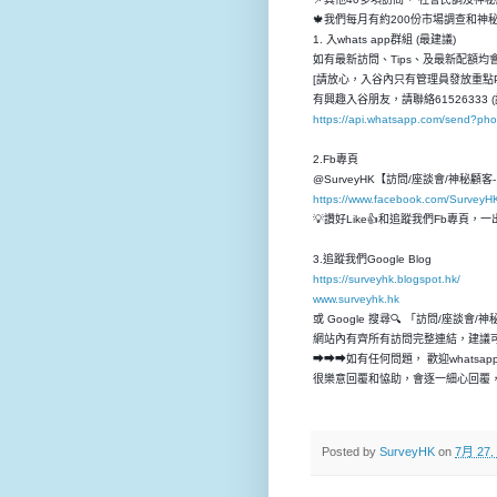
🍁我們每月有約200份市場調查和
1. 入whats app群組 (最建議)
如有最新訪問、Tips、及最新配額均會先
[請放心，入谷內只有管理員發放重點P
有興趣入谷朋友，請聯絡61526333 (
https://api.whatsapp.com/send?p
2.Fb專頁
@SurveyHK【訪問/座談會/神秘顧
https://www.facebook.com/SurveyH
💡讚好Like👍和追蹤我們Fb專頁
3.追蹤我們Google Blog
https://surveyhk.blogspot.hk/
www.surveyhk.hk
或 Google 搜尋🔍 「訪問/座談會/
網站內有齊所有訪問完整連結，建議
➡➡➡如有任何問題， 歡迎whatsap
很樂意回覆和恊助，會逐一細心回覆，
Posted by
SurveyHK
on
7月 27,