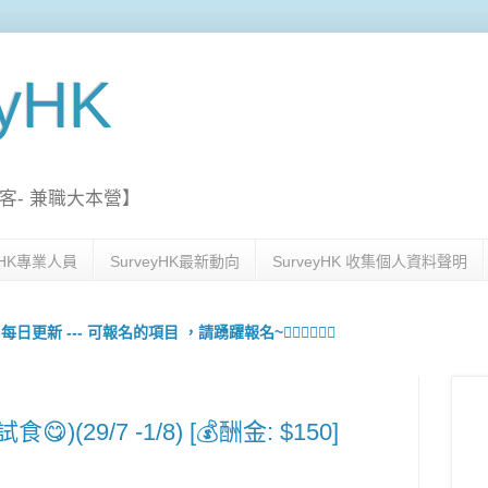
eyHK
客- 兼職大本營】
eyHK專業人員
SurveyHK最新動向
SurveyHK 收集個人資料聲明
更新 --- 可報名的項目 ，請踴躍報名~🙋🏻‍♀️💇🏻‍♀️
)(29/7 -1/8) [💰酬金: $150]