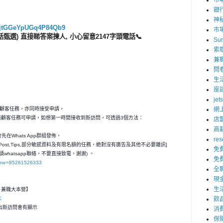
市
銀
神
le/jtGGeYpUGq4P84Qb9
市
選) 直接睇答案揀人, 小心留意2147字頭電話📞
Su
索
兼
問
生
座
jet
秘顧客任務，亦同時接受申請，
網
神秘顧客任務可申請，如想第一時間接收到新訪問，可透過3個方法：
店
高
在Whats App群組發佈，
res
ost,Tips,部分敏感資料及有限名額的任務，絶對沒有廣告及其他不必要雜訊]
免
請whatsapp聯絡，不要直接致電，謝謝) 。
免
hone=85261526333
全
現
生
客- 兼職大本營】
K
飲
，一出新訪問會有顯示
消
保