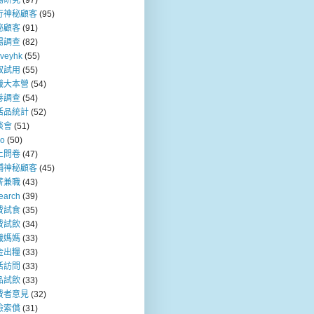
場研究
(97)
行神秘顧客
(95)
秘顧客
(91)
場調查
(82)
rveyhk
(55)
取試用
(55)
職大本營
(54)
卷調查
(54)
活品統計
(52)
談會
(51)
so
(50)
上問卷
(47)
舖神秘顧客
(45)
薪兼職
(43)
earch
(39)
費試食
(35)
費試飲
(34)
職媽媽
(33)
金出糧
(33)
活訪問
(33)
品試飲
(33)
費者意見
(32)
險索償
(31)