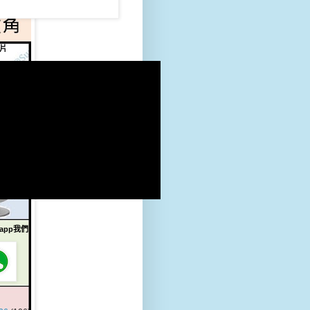
片
sapp我們