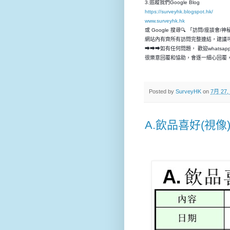
3.追蹤我們Google Blog
https://surveyhk.blogspot.hk/
www.surveyhk.hk
或 Google 搜尋🔍 「訪問/座談會/
網站內有齊所有訪問完整連結，建議
➡➡➡如有任何問題， 歡迎whatsap
很樂意回覆和恊助，會逐一細心回覆，
Posted by
SurveyHK
on
7月 27,
A.飲品喜好(視像)訪問