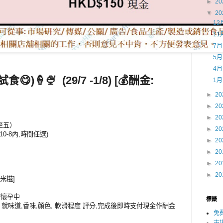
►
20
▼
20
12
11
7
5
4
試食😋)
🍦🍨
(29/7 -1/8) [💰酬金:
1
►
20
►
20
►
20
二至五）
►
20
日10-8內,時間任選)
►
20
►
20
►
20
►
20
雪米糍]
/懷孕中
標籤
, 就味道,香味,顏色, 軟滑程度 評分,完成後即時支付現金作酬金
免