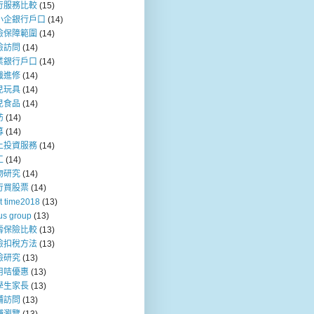
行服務比較
(15)
小企銀行戶口
(14)
險保障範圍
(14)
險訪問
(14)
業銀行戶口
(14)
職進修
(14)
兒玩具
(14)
兒食品
(14)
訪
(14)
募
(14)
上投資服務
(14)
工
(14)
物研究
(14)
行買股票
(14)
t time2018
(13)
us group
(13)
壽保險比較
(13)
險扣稅方法
(13)
險研究
(13)
用咭優惠
(13)
學生家長
(13)
舖訪問
(13)