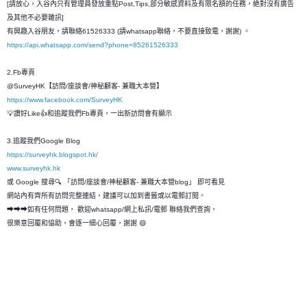
[請放心，入谷內只有管理員發放重點Post,Tips,部分敏感資料及有限名額的任務，絶對沒有廣告
及其他不必要雜訊]
有興趣入谷朋友，請聯絡61526333 (請whatsapp聯絡，不要直接致電，謝謝) 。
https://api.whatsapp.com/send?phone=85261526333
2.Fb專頁
@SurveyHK【訪問/座談會/神秘顧客- 兼職大本營】
https://www.facebook.com/SurveyHK
💡讚好Like👍和追蹤我們Fb專頁，一出新訪問會有顯示
3.追蹤我們Google Blog
https://surveyhk.blogspot.hk/
www.surveyhk.hk
或 Google 搜尋🔍 「訪問/座談會/神秘顧客- 兼職大本營blog」 即可看見
網站內有齊所有訪問完整連結，建議可以加到書籤或以電郵訂閱。
➡➡➡如有任何問題， 歡迎whatsapp/網上私訊/電郵 聯絡我們查詢，
很樂意回覆和恊助，會逐一細心回覆，謝謝 😄