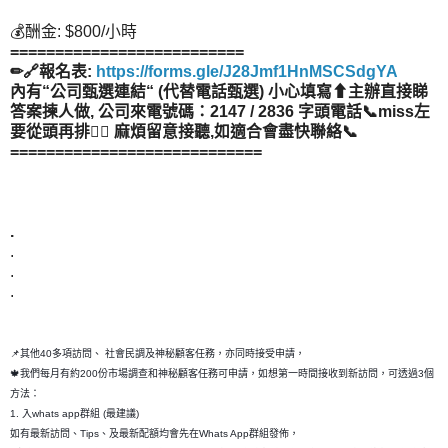
💰酬金: $800/小時
==========================
✏🔗報名表:
https://forms.gle/J28Jmf1HnMSCSdgYA
內有“公司甄選連結“ (代替電話甄選) 小心填寫⬆主辦直接睇
答案揀人做, 公司來電號碼：2147 / 2836 字頭電話📞miss左
要從頭再排👂🏻 麻煩留意接聽,如適合會盡快聯絡📞
============================
.
.
.
.
📌其他40多項訪問、 社會民調及神秘顧客任務，亦同時接受申請，
🍁我們每月有約200份市場調查和神秘顧客任務可申請，如想第一時間接收到新訪問，可透過3個
方法：
1. 入whats app群組 (最建議)
如有最新訪問、Tips、及最新配額均會先在Whats App群組發佈，