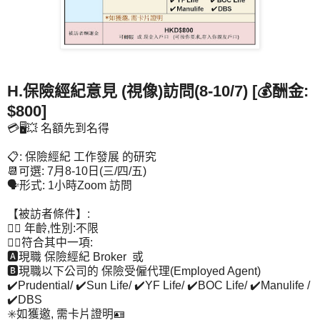
H.保險經紀意見 (視像)訪問(8-10/7) [💰酬金:
$800]
💳🖥️💥 名額先到名得
📋: 保險經紀 工作發展 的研究
📆可選: 7月8-10日(三/四/五)
🗣️形式: 1小時Zoom 訪問
【被訪者條件】:
👉🏻 年齡,性別:不限
👉🏻符合其中一項:
🅰️現職 保險經紀 Broker 或
🅱️現職以下公司的 保險受僱代理(Employed Agent)
✔️Prudential/ ✔️Sun Life/ ✔️YF Life/ ✔️BOC Life/ ✔️Manulife /
✔️DBS
✳️如獲邀, 需卡片證明🪪