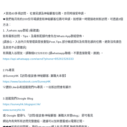
📌其他40多項訪問、 社會民調及神秘顧客任務，亦同時接受申請，
🍁我們每月有約200份市場調查和神秘顧客任務可申請，如想第一時間接收到新訪問，可透過3個
方法：
1. 入whats app群組 (最建議)
如有最新訪問、Tips、及最新配額均會先在Whats App群組發佈，
[請放心，入谷內只有管理員發放重點Post,Tips,部分敏感資料及有限名額的任務，絶對沒有廣告
及其他不必要雜訊]
有興趣入谷朋友，請聯絡61526333 (請whatsapp聯絡，不要直接致電，謝謝) 。
https://api.whatsapp.com/send?phone=85261526333
2.Fb專頁
@SurveyHK【訪問/座談會/神秘顧客- 兼職大本營】
https://www.facebook.com/SurveyHK
💡讚好Like👍和追蹤我們Fb專頁，一出新訪問會有顯示
3.追蹤我們Google Blog
https://surveyhk.blogspot.hk/
www.surveyhk.hk
或 Google 搜尋🔍 「訪問/座談會/神秘顧客- 兼職大本營blog」 即可看見
網站內有齊所有訪問完整連結，建議可以加到書籤或以電郵訂閱。
➡➡➡如有任何問題， 歡迎whatsapp/網上私訊/電郵 聯絡我們查詢，