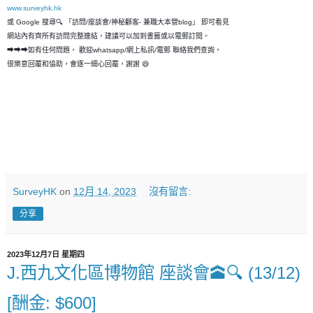
www.surveyhk.hk
或 Google 搜尋🔍 「訪問/座談會/神秘顧客- 兼職大本營blog」 即可看見
網站內有齊所有訪問完整連結，建議可以加到書籤或以電郵訂閱。
➡➡➡如有任何問題， 歡迎whatsapp/網上私訊/電郵 聯絡我們查詢，
很樂意回覆和恊助，會逐一細心回覆，謝謝 😄
SurveyHK
on
12月 14, 2023
沒有留言:
分享
2023年12月7日 星期四
J.西九文化區博物館 座談會🕋🔍 (13/12)
[酬金: $600]