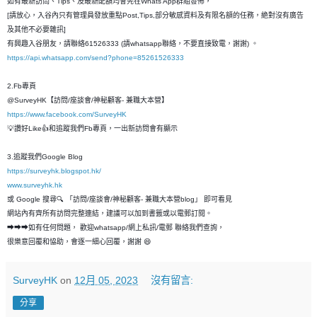
如有最新訪問、Tips、及最新配額均會先在Whats App群組發佈，
[請放心，入谷內只有管理員發放重點Post,Tips,部分敏感資料及有限名額的任務，絶對沒有廣告
及其他不必要雜訊]
有興趣入谷朋友，請聯絡61526333 (請whatsapp聯絡，不要直接致電，謝謝) 。
https://api.whatsapp.com/send?phone=85261526333
2.Fb專頁
@SurveyHK【訪問/座談會/神秘顧客- 兼職大本營】
https://www.facebook.com/SurveyHK
💡讚好Like👍和追蹤我們Fb專頁，一出新訪問會有顯示
3.追蹤我們Google Blog
https://surveyhk.blogspot.hk/
www.surveyhk.hk
或 Google 搜尋🔍 「訪問/座談會/神秘顧客- 兼職大本營blog」 即可看見
網站內有齊所有訪問完整連結，建議可以加到書籤或以電郵訂閱。
➡➡➡如有任何問題， 歡迎whatsapp/網上私訊/電郵 聯絡我們查詢，
很樂意回覆和恊助，會逐一細心回覆，謝謝 😄
SurveyHK
on
12月 05, 2023
沒有留言:
分享