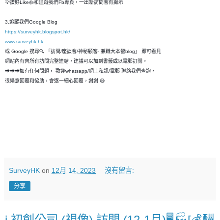
💡讚好Like👍和追蹤我們Fb專頁，一出新訪問會有顯示
3.追蹤我們Google Blog
https://surveyhk.blogspot.hk/
www.surveyhk.hk
或 Google 搜尋🔍 「訪問/座談會/神秘顧客- 兼職大本營blog」 即可看見
網站內有齊所有訪問完整連結，建議可以加到書籤或以電郵訂閱。
➡➡➡如有任何問題， 歡迎whatsapp/網上私訊/電郵 聯絡我們查詢，
很樂意回覆和恊助，會逐一細心回覆，謝謝 😄
SurveyHK
on
12月 14, 2023
沒有留言:
分享
i.初創公司 (視像) 訪問 (12-1月)🖥️🏭[💰酬