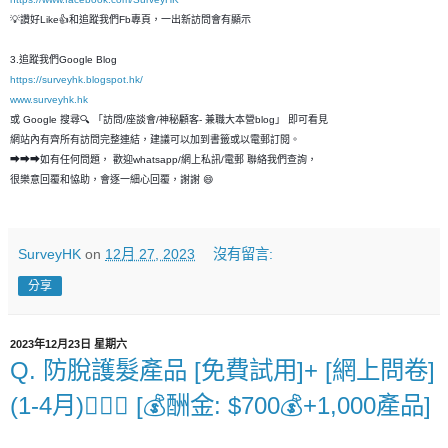
💡讚好Like👍和追蹤我們Fb專頁，一出新訪問會有顯示
3.追蹤我們Google Blog
https://surveyhk.blogspot.hk/
www.surveyhk.hk
或 Google 搜尋🔍 「訪問/座談會/神秘顧客- 兼職大本營blog」 即可看見
網站內有齊所有訪問完整連結，建議可以加到書籤或以電郵訂閱。
➡➡➡如有任何問題， 歡迎whatsapp/網上私訊/電郵 聯絡我們查詢，
很樂意回覆和恊助，會逐一細心回覆，謝謝 😄
SurveyHK
on
12月 27, 2023
沒有留言:
分享
2023年12月23日 星期六
Q. 防脫護髮產品 [免費試用]+ [網上問卷]
(1-4月)💇🏻‍♂️ [💰酬金: $700💰+1,000產品]