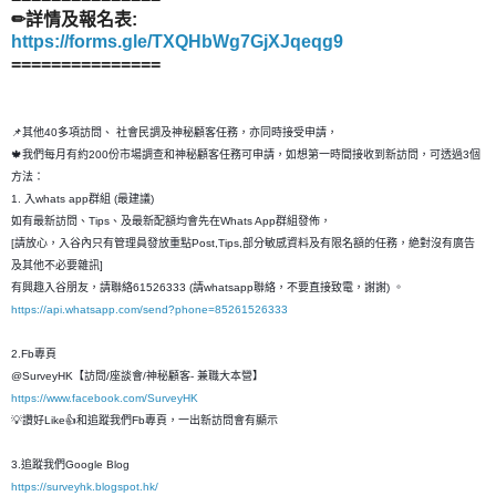
✏詳情及報名表:
https://forms.gle/TXQHbWg7GjXJqeqg9
===============
📌其他40多項訪問、 社會民調及神秘顧客任務，亦同時接受申請，
🍁我們每月有約200份市場調查和神秘顧客任務可申請，如想第一時間接收到新訪問，可透過3個
方法：
1. 入whats app群組 (最建議)
如有最新訪問、Tips、及最新配額均會先在Whats App群組發佈，
[請放心，入谷內只有管理員發放重點Post,Tips,部分敏感資料及有限名額的任務，絶對沒有廣告
及其他不必要雜訊]
有興趣入谷朋友，請聯絡61526333 (請whatsapp聯絡，不要直接致電，謝謝) 。
https://api.whatsapp.com/send?phone=85261526333
2.Fb專頁
@SurveyHK【訪問/座談會/神秘顧客- 兼職大本營】
https://www.facebook.com/SurveyHK
💡讚好Like👍和追蹤我們Fb專頁，一出新訪問會有顯示
3.追蹤我們Google Blog
https://surveyhk.blogspot.hk/