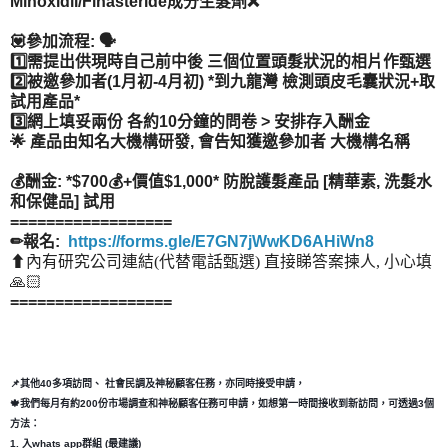
Minoxidil/Finasteride成分生髮劑❌
💟參加流程: 🗣️
1️⃣需提出供現時自己前中後 三個位置頭髮狀況的相片作甄選
2️⃣被邀參加者(1月初-4月初) *到九龍灣 檢測頭皮毛囊狀況+取
試用產品*
3️⃣網上填妥兩份 各約10分鐘的問卷 > 安排存入酬金
🌟 產品由知名大機構研發, 會告知獲邀參加者 大機構名稱
💰酬金: *$700💰+價值$1,000* 防脫護髮產品 [精華素, 洗髮水
和保健品] 試用
==================
✏報名:
https://forms.gle/E7GN7jWwKD6AHiWn8
⬆內有研究公司連結(代替電話甄選) 直接睇答案揀人, 小心填
🙏🏻
==================
📌其他40多項訪問、 社會民調及神秘顧客任務，亦同時接受申請，
🍁我們每月有約200份市場調查和神秘顧客任務可申請，如想第一時間接收到新訪問，可透過3個
方法：
1. 入whats app群組 (最建議)