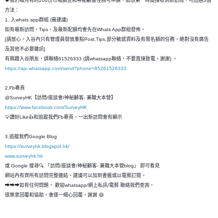
🍁我們每月有約200份市場調查和神秘顧客任務可申請，如想第一時間接收到新訪問，可透過3個
方法：
1. 入whats app群組 (最建議)
如有最新訪問、Tips、及最新配額均會先在Whats App群組發佈，
[請放心，入谷內只有管理員發放重點Post,Tips,部分敏感資料及有限名額的任務，絶對沒有廣告
及其他不必要雜訊]
有興趣入谷朋友，請聯絡61526333 (請whatsapp聯絡，不要直接致電，謝謝) 。
https://api.whatsapp.com/send?phone=85261526333
2.Fb專頁
@SurveyHK【訪問/座談會/神秘顧客- 兼職大本營】
https://www.facebook.com/SurveyHK
💡讚好Like👍和追蹤我們Fb專頁，一出新訪問會有顯示
3.追蹤我們Google Blog
https://surveyhk.blogspot.hk/
www.surveyhk.hk
或 Google 搜尋🔍 「訪問/座談會/神秘顧客- 兼職大本營blog」 即可看見
網站內有齊所有訪問完整連結，建議可以加到書籤或以電郵訂閱。
➡➡➡如有任何問題， 歡迎whatsapp/網上私訊/電郵 聯絡我們查詢，
很樂意回覆和恊助，會逐一細心回覆，謝謝 😄