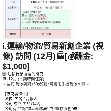
i.運輸/物流/貿易新創企業 (視
像) 訪問 (12月)🏭[💰酬金:
$1,000]
🗒️: 運輸行業發展的研究
📆: 12月 (日期時間任擇)
📱型式:視像訪問 (30分鐘) *可齋用手機視像👨🏻‍💻
【被訪者條件】
- 職位: 老闆 / 合夥人
- 公司 成立 少於7年內
- 公司有 *自家物流車隊🚛* 或 *倉存服務*🚚