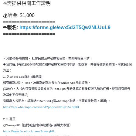
✳️需提供相關工作證明
💰酬金: $1,000
===================
✏報名:
https://forms.gle/ewx5d3T5Qw2NLUuL9
================
===
📌其他40多項訪問、 社會民調及神秘顧客任務，亦同時接受申請，
🍁我們每月有約200份市場調查和神秘顧客任務可申請，如想第一時間接收到新訪問，可透過3個
方法：
1. 入whats app群組 (最建議)
如有最新訪問、Tips、及最新配額均會先在Whats App群組發佈，
[請放心，入谷內只有管理員發放重點Post,Tips,部分敏感資料及有限名額的任務，絶對沒有廣告
及其他不必要雜訊]
有興趣入谷朋友，請聯絡61526333 (請whatsapp聯絡，不要直接致電，謝謝) 。
https://api.whatsapp.com/send?phone=85261526333
2.Fb專頁
@SurveyHK【訪問/座談會/神秘顧客- 兼職大本營】
https://www.facebook.com/SurveyHK