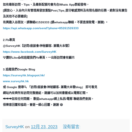
如有最新訪問、Tips、及最新配額均會先在Whats App群組發佈，
[請放心，入谷內只有管理員發放重點Post,Tips,部分敏感資料及有限名額的任務，絶對沒有廣告
及其他不必要雜訊]
有興趣入谷朋友，請聯絡61526333 (請whatsapp聯絡，不要直接致電，謝謝) 。
https://api.whatsapp.com/send?phone=85261526333
2.Fb專頁
@SurveyHK【訪問/座談會/神秘顧客- 兼職大本營】
https://www.facebook.com/SurveyHK
💡讚好Like👍和追蹤我們Fb專頁，一出新訪問會有顯示
3.追蹤我們Google Blog
https://surveyhk.blogspot.hk/
www.surveyhk.hk
或 Google 搜尋🔍 「訪問/座談會/神秘顧客- 兼職大本營blog」 即可看見
網站內有齊所有訪問完整連結，建議可以加到書籤或以電郵訂閱。
➡➡➡如有任何問題， 歡迎whatsapp/網上私訊/電郵 聯絡我們查詢，
很樂意回覆和恊助，會逐一細心回覆，謝謝 😄
SurveyHK
on
12月 23, 2023
沒有留言: