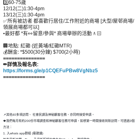
3️⃣60-75歲
12/12(二)1:30-4pm
13/12(三)1:30-4pm
✅所有被訪者 都喜歡行居住/工作附近的商場 [大型/屋邨商場/
領展商場都可以]
•最好都 *有👀留意/參與* 商場舉辦的活動🚶🏻
🏢地點: 紅磡 (近黃埔/紅磡MTR)
💰酬金: *$500(30分鐘) $700(2小時)
===============
✏詳情及報名表:
https://forms.gle/p1CQEFuPBw8VgNbz5
===============
📌其他40多項訪問、 社會民調及神秘顧客任務，亦同時接受申請，
🍁我們每月有約200份市場調查和神秘顧客任務可申請，如想第一時間接收到新訪問，可透過3個
方法：
1. 入whats app群組 (最建議)