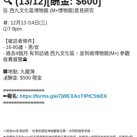
🔍 (13/12)[酬金: $600]
🗒️: 西九文化區博物館 (M+愽物館)意見研究
📆: 12月13 /14日(三)
🕜7-9pm
【被訪者條件】
- 16-80歲，男/女
- 過去4個月 有到訪過 西九文化區，並到過博物館(M+) 參觀
收費展覽🕋
🏢地點: 九龍灣
💰酬金: $500 現金
===============
✏報名:
https://forms.gle/7jWEXAoTtPtC5tkE6
===============
📌其他40多項訪問、 社會民調及神秘顧客任務，亦同時接受申請，