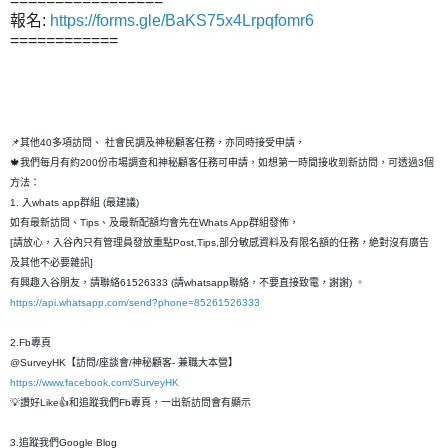
=================
報名:
https://forms.gle/BaKS75x4Lrpqfomr6
============
📌其他40多項訪問、 社會民調及神秘顧客任務，亦同時接受申請，
🍁我們每月有約200份市場調查和神秘顧客任務可申請，如想第一時間接收到新訪問，可透過3個
方法：
1. 入whats app群組 (最建議)
如有最新訪問、Tips、及最新配額均會先在Whats App群組發佈，
[請放心，入谷內只有管理員發放重點Post,Tips,部分敏感資料及有限名額的任務，絶對沒有廣告
及其他不必要雜訊]
有興趣入谷朋友，請聯絡61526333 (請whatsapp聯絡，不要直接致電，謝謝) 。
https://api.whatsapp.com/send?phone=85261526333
2.Fb專頁
@SurveyHK【訪問/座談會/神秘顧客- 兼職大本營】
https://www.facebook.com/SurveyHK
💡讚好Like👍和追蹤我們Fb專頁，一出新訪問會有顯示
3.追蹤我們Google Blog