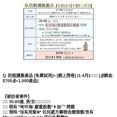
Q. 防脫護髮產品 [免費試用]+ [網上問卷] (1-4月)💇🏻‍♂️ [💰酬金:
$700💰+1,000產品]
【被訪者條件】
👉🏻 30-60歲, 男/女💁🏻‍♂💁🏻‍♀
👉🏻 現有 *地中海/ 嚴重脫髮*👨🏻‍🦲 問題
👉🏻 現時 *沒有用緊❌* 任何處方藥物治療頭髮/含有