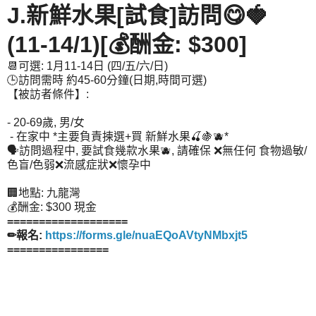
J.新鮮水果[試食]訪問😋🍓
(11-14/1)[💰酬金: $300]
📆可選: 1月11-14日 (四/五/六/日)
🕒訪問需時 約45-60分鐘(日期,時間可選)
【被訪者條件】:
- 20-69歲, 男/女
- 在家中 *主要負責揀選+買 新鮮水果🍒🍇🫐*
🗣️訪問過程中, 要試食幾款水果🫐, 請確保 ❌無任何 食物過敏/
色盲/色弱❌流感症狀❌懷孕中
🏢地點: 九龍灣
💰酬金: $300 現金
===================
✏報名:
https://forms.gle/nuaEQoAVtyNMbxjt5
================