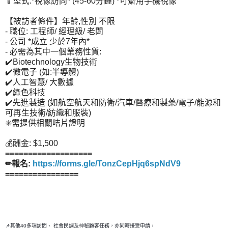
📱型式:*視像訪問* (45-60分鐘) *可齋用手機視像
【被訪者條件】年齡,性別 不限
- 職位: 工程師/ 經理級/ 老闆
- 公司 *成立 少於7年內*
- 必需為其中一個業務性質:
✔️Biotechnology生物技術
✔️微電子 (如:半導體)
✔️人工智慧/ 大數據
✔️綠色科技
✔️先進製造 (如航空航天和防衛/汽車/醫療和製藥/電子/能源和
可再生技術/紡織和服裝)
✳️需提供相關咭片證明
💰酬金: $1,500
===================
✏報名:
https://forms.gle/TonzCepHjq6spNdV9
================
📌其他40多項訪問、 社會民調及神秘顧客任務，亦同時接受申請，