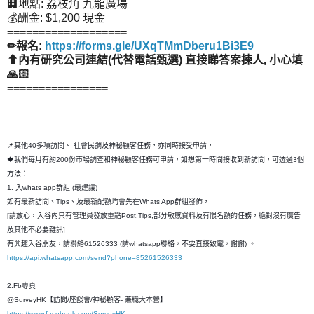
🏢地點: 荔枝角 九龍廣場
💰酬金: $1,200 現金
===================
✏報名:
https://forms.gle/UXqTMmDberu1Bi3E9
⬆內有研究公司連結(代替電話甄選) 直接睇答案揀人, 小心填
🙏🏻
================
📌其他40多項訪問、 社會民調及神秘顧客任務，亦同時接受申請，
🍁我們每月有約200份市場調查和神秘顧客任務可申請，如想第一時間接收到新訪問，可透過3個
方法：
1. 入whats app群組 (最建議)
如有最新訪問、Tips、及最新配額均會先在Whats App群組發佈，
[請放心，入谷內只有管理員發放重點Post,Tips,部分敏感資料及有限名額的任務，絶對沒有廣告
及其他不必要雜訊]
有興趣入谷朋友，請聯絡61526333 (請whatsapp聯絡，不要直接致電，謝謝) 。
https://api.whatsapp.com/send?phone=85261526333
2.Fb專頁
@SurveyHK【訪問/座談會/神秘顧客- 兼職大本營】
https://www.facebook.com/SurveyHK