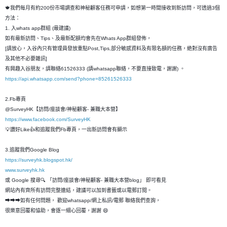
🍁我們每月有約200份市場調查和神秘顧客任務可申請，如想第一時間接收到新訪問，可透過3個
方法：
1. 入whats app群組 (最建議)
如有最新訪問、Tips、及最新配額均會先在Whats App群組發佈，
[請放心，入谷內只有管理員發放重點Post,Tips,部分敏感資料及有限名額的任務，絶對沒有廣告
及其他不必要雜訊]
有興趣入谷朋友，請聯絡61526333 (請whatsapp聯絡，不要直接致電，謝謝) 。
https://api.whatsapp.com/send?phone=85261526333
2.Fb專頁
@SurveyHK【訪問/座談會/神秘顧客- 兼職大本營】
https://www.facebook.com/SurveyHK
💡讚好Like👍和追蹤我們Fb專頁，一出新訪問會有顯示
3.追蹤我們Google Blog
https://surveyhk.blogspot.hk/
www.surveyhk.hk
或 Google 搜尋🔍 「訪問/座談會/神秘顧客- 兼職大本營blog」 即可看見
網站內有齊所有訪問完整連結，建議可以加到書籤或以電郵訂閱。
➡➡➡如有任何問題， 歡迎whatsapp/網上私訊/電郵 聯絡我們查詢，
很樂意回覆和恊助，會逐一細心回覆，謝謝 😄