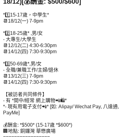
18/12)[💰酬金: $500/$600]
*1️⃣15-17歲，中學生*
📆18/12(一) 7-9pm
*2️⃣18-25歲* ,男/女
- 大專生/大學生
📆12/12(二) 4:30-6:30pm
📆14/12(四) 7:30-9:30pm
*3️⃣50-69歲*,男/女
- 全職/兼職工作/主婦/退休
📆13/12(三) 7-9pm
📆14/12(四) 7:30-9:30pm
【被訪者共同條件】
- 有 *間中/經常 網上購物📲🛍️*
*- 現有用電子支付📲* [如: Alipay/ Wechat Pay, 八達通,
PayMe]
💰酬金: *$500* (15-17歲 *$600*)
🏢地點: 銅鑼灣 華懋廣場