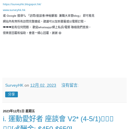
https://surveyhk.blogspot.hk/
www.surveyhk.hk
或 Google 搜尋🔍 「訪問/座談會/神秘顧客- 兼職大本營blog」 即可看見
網站內有齊所有訪問完整連結，建議可以加到書籤或以電郵訂閱。
➡➡➡如有任何問題， 歡迎whatsapp/網上私訊/電郵 聯絡我們查詢，
很樂意回覆和恊助，會逐一細心回覆，謝謝 😄
SurveyHK
on
12月 02, 2023
沒有留言:
分享
2023年12月1日 星期五
i.️ 運動愛好者 座談會 V2* (4-5/1)🤾🏻‍♂️
🤼‍♂️[💰酬金: $450-$650]