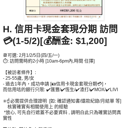
H. 信用卡現金套現分期 訪問
💳(1-5/2)[💰酬金: $1,200]
📆可選: 2月1/2/5日(四/五/一)
⏱️: 訪問需時約2小時 [10am-6pm內,時間 任擇]
【被訪者條件】:
- 25-55歲, 男/女
- 過去1年內，成功申請 [🪪信用卡現金套現分期💳]，
而信用咭的銀行只限: ✔️匯豐/✔️恆生/✔️渣打/✔️MOX/✔️LIVI
✳️☝必需提供合理證明 [如: 確認通知書/還款紀錄/月結單 等]
核實確實有相關使用上 的經驗
*放心, 可先自行遮蓋不必要資料 , 請明白此只為確實訪問真
實性