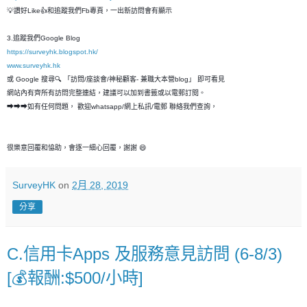
💡讚好Like👍和追蹤我們Fb專頁，一出新訪問會有顯示
3.追蹤我們Google Blog
https://surveyhk.blogspot.hk/
www.surveyhk.hk
或 Google 搜尋🔍 「訪問/座談會/神秘顧客- 兼職大本營blog」 即可看見
網站內有齊所有訪問完整連結，建議可以加到書籤或以電郵訂閱。
➡➡➡如有任何問題， 歡迎whatsapp/網上私訊/電郵 聯絡我們查詢，
很樂意回覆和恊助，會逐一細心回覆，謝謝 😄
SurveyHK
on
2月 28, 2019
分享
C.信用卡Apps 及服務意見訪問 (6-8/3)
[💰報酬:$500/小時]