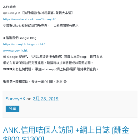
2.Fb專頁
@SurveyHK【訪問/座談會/神秘顧客- 兼職大本營】
https://www.facebook.com/SurveyHK
💡讚好Like👍和追蹤我們Fb專頁，一出新訪問會有顯示
3.追蹤我們Google Blog
https://surveyhk.blogspot.hk/
www.surveyhk.hk
或 Google 搜尋🔍 「訪問/座談會/神秘顧客- 兼職大本營blog」 即可看見
網站內有齊所有訪問完整連結，建議可以加到書籤或以電郵訂閱。
➡➡➡如有任何問題， 歡迎whatsapp/網上私訊/電郵 聯絡我們查詢，
很樂意回覆和恊助，會逐一細心回覆，謝謝 😄
SurveyHK
on
2月 23, 2019
分享
ANK.信用咭個人訪問 +網上日誌 [酬金
$800-$1300]