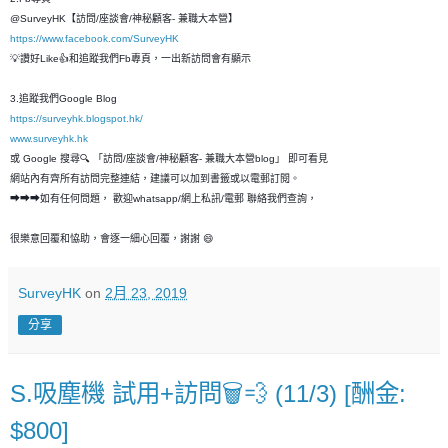
@SurveyHK【訪問/座談會/神秘顧客- 兼職大本營】
https://www.facebook.com/SurveyHK
💡讚好Like👍和追蹤我們Fb專頁，一出新訪問會有顯示
3.追蹤我們Google Blog
https://surveyhk.blogspot.hk/
www.surveyhk.hk
或 Google 搜尋🔍 「訪問/座談會/神秘顧客- 兼職大本營blog」 即可看見
網站內有齊所有訪問完整連結，建議可以加到書籤或以電郵訂閱。
➡➡➡如有任何問題， 歡迎whatsapp/網上私訊/電郵 聯絡我們查詢，
很樂意回覆和恊助，會逐一細心回覆，謝謝 😄
SurveyHK
on
2月 23, 2019
分享
S.吸塵機 試用+訪問🗑💨 (11/3) [酬金:
$800]