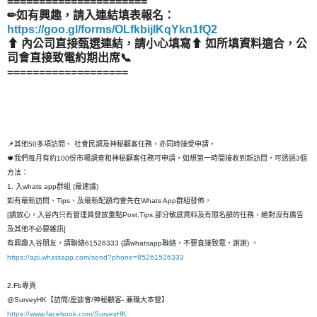
======================
✏如有興趣，請入連結填表報名：
https://goo.gl/forms/OLfkbijIKqYkn1fQ2
⬆ 內公司直接甄選連結，請小心填寫⬆ 如所填資料適合，公
司會直接致電約期出席📞
===================
📌其他50多項訪問、 社會民調及神秘顧客任務，亦同時接受申請，
🍁我們每月有約100份市場調查和神秘顧客任務可申請，如想第一時間接收到新訪問，可透過3個
方法：
1. 入whats app群組 (最建議)
如有最新訪問、Tips、及最新配額均會先在Whats App群組發佈，
[請放心，入谷內只有管理員發放重點Post,Tips,部分敏感資料及有限名額的任務，絶對沒有廣告
及其他不必要雜訊]
有興趣入谷朋友，請聯絡61526333 (請whatsapp聯絡，不要直接致電，謝謝) 。
https://api.whatsapp.com/send?phone=85261526333
2.Fb專頁
@SurveyHK【訪問/座談會/神秘顧客- 兼職大本營】
https://www.facebook.com/SurveyHK