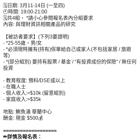
🗓日期: 3月11-14日 (一至四)
🕙時間: 19:00-21:00
🗓共4組， *請小心參閱報名表內分組要求
內容: 與理財資訊相關產品的研究
【被訪者要求】(下列3要證明)
- *25-55歲，男/女
- *必須現時擁有(持有)保單給自己或家人(不包括家居 / 旅遊
等)
- *(部分組別) 要持有股票 / 基金 / “有投資成份的保險“ / 無任何
投資
- 教育程度: 預科/DSE或以上
- 在職人士
- 個人收入:>$10k (留意組別)
- 家庭收入:>$35k
地點: 鰂魚涌 華蘭中心
酬金: 現金 $500💰
===================
✏詳情及報名表：