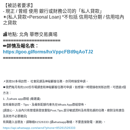
【被訪者要求】
- 現正 / 曾經 使用 銀行或財務公司的「私人貸款」
✴(私人貸款=Personal Loan) *不包括 信用咭分期 / 信用咭內
之貸款
🏬地點: 北角 華懋交易廣埸
======================
✏詳情及報名表：
https://goo.gl/forms/hxVppcFBtl9qAoTJ2
===================
📌其他50多項訪問、 社會民調及神秘顧客任務，亦同時接受申請，
🍁我們每月有約100份市場調查和神秘顧客任務可申請，如想第一時間接收到新訪問，可透過3個
方法：
1. 入whats app群組 (最建議)
如有最新訪問、Tips、及最新配額均會先在Whats App群組發佈，
[請放心，入谷內只有管理員發放重點Post,Tips,部分敏感資料及有限名額的任務，絶對沒有廣告
及其他不必要雜訊]
有興趣入谷朋友，請聯絡61526333 (請whatsapp聯絡，不要直接致電，謝謝) 。
https://api.whatsapp.com/send?phone=85261526333