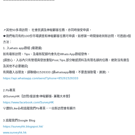
📌其他50多項訪問、 社會民調及神秘顧客任務，亦同時接受申請，
🍁我們每月有約100份市場調查和神秘顧客任務可申請，如想第一時間接收到新訪問，可透過3個
方法：
1. 入whats app群組 (最建議)
如有最新訪問、Tips、及最新配額均會先在Whats App群組發佈，
[請放心，入谷內只有管理員發放重點Post,Tips,部分敏感資料及有限名額的任務，絶對沒有廣告
及其他不必要雜訊]
有興趣入谷朋友，請聯絡61526333 (請whatsapp聯絡，不要直接致電，謝謝) 。
https://api.whatsapp.com/send?phone=85261526333
2.Fb專頁
@SurveyHK【訪問/座談會/神秘顧客- 兼職大本營】
https://www.facebook.com/SurveyHK
💡讚好Like👍和追蹤我們Fb專頁，一出新訪問會有顯示
3.追蹤我們Google Blog
https://surveyhk.blogspot.hk/
www.surveyhk.hk