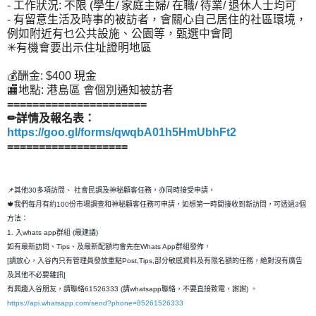
- 工作狀況: 不限 (學生/ 家庭主婦/ 在職/ 待業/ 退休人士均可
- 有留意生活及時事的被訪者，會關心自己居住的社區環境，
例如附近有乜公共設施、公園等，甄選中會問
✳有機會要出示住址證明地區
💰酬金: $400 現金
🏬地點: 港島區 會個別通知被訪者
======================
✏詳情及報名表：
https://goo.gl/forms/qwqbA01h5HmUbhFt2
===================
📌其他30多項訪問、 社會民調及神秘顧客任務，亦同時接受申請，
🍁我們每月有約100份市場調查和神秘顧客任務可申請，如想第一時間接收到新訪問，可透過3個
方法：
1. 入whats app群組 (最建議)
如有最新訪問、Tips、及最新配額均會先在Whats App群組發佈，
[請放心，入谷內只有管理員發放重點Post,Tips,部分敏感資料及有限名額的任務，絶對沒有廣告
及其他不必要雜訊]
有興趣入谷朋友，請聯絡61526333 (請whatsapp聯絡，不要直接致電，謝謝) 。
https://api.whatsapp.com/send?phone=85261526333