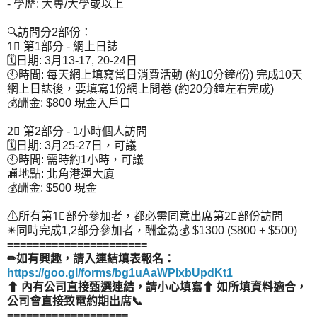
- 學歷: 大專/大學或以上
🔍訪問分2部份：
1⃣ 第1部分 - 網上日誌
🗓日期: 3月13-17, 20-24日
🕙時間: 每天網上填寫當日消費活動 (約10分鐘/份) 完成10天
網上日誌後，要填寫1份網上問卷 (約20分鐘左右完成)
💰酬金: $800 現金入戶口
2⃣ 第2部分 - 1小時個人訪問
🗓日期: 3月25-27日，可議
🕙時間: 需時約1小時，可議
🏬地點: 北角港運大廈
💰酬金: $500 現金
⚠所有第1⃣部分參加者，都必需同意出席第2⃣部份訪問
✴同時完成1,2部分參加者，酬金為💰 $1300 ($800 + $500)
======================
✏如有興趣，請入連結填表報名：
https://goo.gl/forms/bg1uAaWPIxbUpdKt1
⬆ 內有公司直接甄選連結，請小心填寫⬆ 如所填資料適合，
公司會直接致電約期出席📞
===================