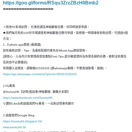
https://goo.gl/forms/RSqu3ZrzZBzH0Bmb2
===================
📌其他50多項訪問、 社會民調及神秘顧客任務，亦同時接受申請，
🍁我們每月有約100份市場調查和神秘顧客任務可申請，如想第一時間接收到新訪問，可透過3個
方法：
1. 入whats app群組 (最建議)
如有最新訪問、Tips、及最新配額均會先在Whats App群組發佈，
[請放心，入谷內只有管理員發放重點Post,Tips,部分敏感資料及有限名額的任務，絶對沒有廣告
及其他不必要雜訊]
有興趣入谷朋友，請聯絡61526333 (請whatsapp聯絡，不要直接致電，謝謝) 。
https://api.whatsapp.com/send?phone=85261526333
2.Fb專頁
@SurveyHK【訪問/座談會/神秘顧客- 兼職大本營】
https://www.facebook.com/SurveyHK
💡讚好Like👍和追蹤我們Fb專頁，一出新訪問會有顯示
3.追蹤我們Google Blog
https://surveyhk.blogspot.hk/
www.surveyhk.hk