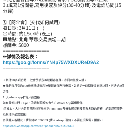
3⃣填寫1份問卷,寫用後感及評分(30-40分鐘) 及電話訪問(15
分鐘)
🗓【簡介會】(交代如何試用)
📆日期: 3月11日 (一)
🕒時間: 約1.5小時 (晚上)
🏢地點: 北角 華懋交易廣埸二期
💰酬金: $800
==================
✏詳情及報名表：
https://goo.gl/forms/YN4p75WXDXUReD9A2
==================
📌其他50多項訪問、 社會民調及神秘顧客任務，亦同時接受申請，
🍁我們每月有約100份市場調查和神秘顧客任務可申請，如想第一時間接收到新訪問，可透過3個
方法：
1. 入whats app群組 (最建議)
如有最新訪問、Tips、及最新配額均會先在Whats App群組發佈，
[請放心，入谷內只有管理員發放重點Post,Tips,部分敏感資料及有限名額的任務，絶對沒有廣告
及其他不必要雜訊]
有興趣入谷朋友，請聯絡61526333 (請whatsapp聯絡，不要直接致電，謝謝) 。
https://api.whatsapp.com/send?phone=85261526333