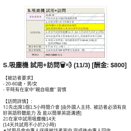
S.吸塵機 試用+訪問🗑💨 (11/3) [酬金: $800]
【被訪者要求】
- 20-60歲，男/女
- 平時有在家中"親自吸塵" 習慣
【訪問詳情】:
1⃣先出席1個1.5小時簡介會 [由外國人主持, 被訪者必須有良
好英語聆聽能力 及 能以簡單英語溝通]
2⃣在家中試用吸塵機14天
(14天共試用不小於2小時)
✴試用品會由專人送達被訪者家中,完成後由專人回收