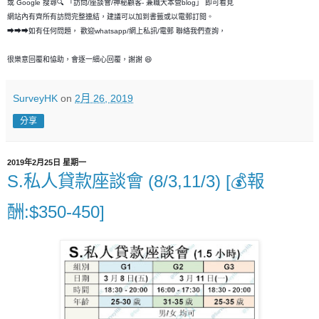
或 Google 搜尋🔍 「訪問/座談會/神秘顧客- 兼職大本營blog」 即可看見
網站內有齊所有訪問完整連結，建議可以加到書籤或以電郵訂閱。
➡➡➡如有任何問題， 歡迎whatsapp/網上私訊/電郵 聯絡我們查詢，
很樂意回覆和恊助，會逐一細心回覆，謝謝 😄
SurveyHK
on
2月 26, 2019
分享
2019年2月25日 星期一
S.私人貸款座談會 (8/3,11/3) [💰報
酬:$350-450]