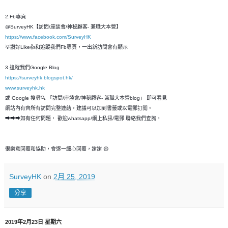
2.Fb專頁
@SurveyHK【訪問/座談會/神秘顧客- 兼職大本營】
https://www.facebook.com/SurveyHK
💡讚好Like👍和追蹤我們Fb專頁，一出新訪問會有顯示
3.追蹤我們Google Blog
https://surveyhk.blogspot.hk/
www.surveyhk.hk
或 Google 搜尋🔍 「訪問/座談會/神秘顧客- 兼職大本營blog」 即可看見
網站內有齊所有訪問完整連結，建議可以加到書籤或以電郵訂閱。
➡➡➡如有任何問題， 歡迎whatsapp/網上私訊/電郵 聯絡我們查詢，
很樂意回覆和恊助，會逐一細心回覆，謝謝 😄
SurveyHK
on
2月 25, 2019
分享
2019年2月23日 星期六