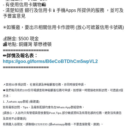
- 有使用信用卡購物🛍
- 清楚知道 銀行及信用卡📱手機Apps 所提供的服務 ，並可及
予豐富意見
✳如獲邀，要出示相關信用卡作證明 (放心可遮蓋信用卡號碼)
💰酬金: $500 現金
🏬地點: 銅鑼灣 華懋禮頓
==================
✏詳情及報名表：
https://goo.gl/forms/B6eCoBTDhCm5wpVL2
==================
📌其他50多項訪問、 社會民調及神秘顧客任務，亦同時接受申請，
🍁我們每月有約100份市場調查和神秘顧客任務可申請，如想第一時間接收到新訪問，可透過3個
方法：
1. 入whats app群組 (最建議)
如有最新訪問、Tips、及最新配額均會先在Whats App群組發佈，
[請放心，入谷內只有管理員發放重點Post,Tips,部分敏感資料及有限名額的任務，絶對沒有廣告
及其他不必要雜訊]
有興趣入谷朋友，請聯絡61526333 (請whatsapp聯絡，不要直接致電，謝謝) 。