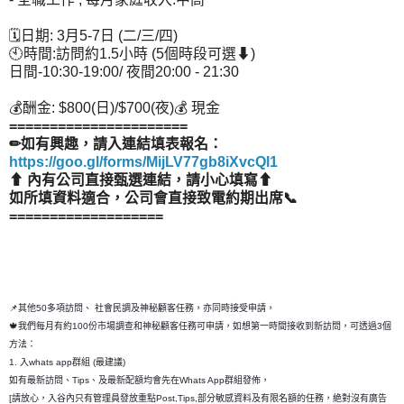
🗓日期: 3月5-7日 (二/三/四)
🕙時間:訪問約1.5小時 (5個時段可選⬇)
日間-10:30-19:00/ 夜間20:00 - 21:30
💰酬金: $800(日)/$700(夜)💰 現金
======================
✏如有興趣，請入連結填表報名：
https://goo.gl/forms/MijLV77gb8iXvcQl1
⬆ 內有公司直接甄選連結，請小心填寫⬆
如所填資料適合，公司會直接致電約期出席📞
===================
📌其他50多項訪問、 社會民調及神秘顧客任務，亦同時接受申請，
🍁我們每月有約100份市場調查和神秘顧客任務可申請，如想第一時間接收到新訪問，可透過3個
方法：
1. 入whats app群組 (最建議)
如有最新訪問、Tips、及最新配額均會先在Whats App群組發佈，
[請放心，入谷內只有管理員發放重點Post,Tips,部分敏感資料及有限名額的任務，絶對沒有廣告