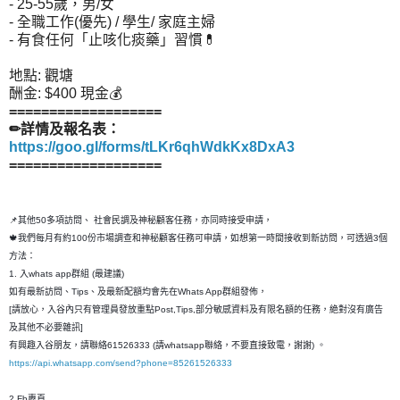
- 25-55歲，男/女
- 全職工作(優先) / 學生/ 家庭主婦
- 有食任何「止咳化痰藥」習慣💊
地點: 觀塘
酬金: $400 現金💰
===================
✏詳情及報名表：
https://goo.gl/forms/tLKr6qhWdkKx8DxA3
===================
📌其他50多項訪問、 社會民調及神秘顧客任務，亦同時接受申請，
🍁我們每月有約100份市場調查和神秘顧客任務可申請，如想第一時間接收到新訪問，可透過3個
方法：
1. 入whats app群組 (最建議)
如有最新訪問、Tips、及最新配額均會先在Whats App群組發佈，
[請放心，入谷內只有管理員發放重點Post,Tips,部分敏感資料及有限名額的任務，絶對沒有廣告
及其他不必要雜訊]
有興趣入谷朋友，請聯絡61526333 (請whatsapp聯絡，不要直接致電，謝謝) 。
https://api.whatsapp.com/send?phone=85261526333
2.Fb專頁