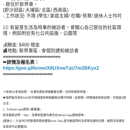
- 居住於新界東，
(即沙田區/ 大埔區/ 北區/ 西貢區)
- 工作狀況: 不限 (學生/ 家庭主婦/ 在職/ 待業/ 退休人士均可
👉🏻 有留意生活及時事的被訪者，會關心自己居住的社區環
境，例如附近有乜公共設施、公園等
💰酬金: $400 現金
🏬地點: 新界東區 - 會個別通知被訪者
======================
✏詳情及報名表：
https://goo.gl/forms/X8UXvwTqU7m2BKyx2
===================
📌其他50多項訪問、 社會民調及神秘顧客任務，亦同時接受申請，
🍁我們每月有約100份市場調查和神秘顧客任務可申請，如想第一時間接收到新訪問，可透過3個
方法：
1. 入whats app群組 (最建議)
如有最新訪問、Tips、及最新配額均會先在Whats App群組發佈，
[請放心，入谷內只有管理員發放重點Post,Tips,部分敏感資料及有限名額的任務，絶對沒有廣告
及其他不必要雜訊]