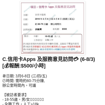
C.信用卡Apps 及服務意見訪問
💳
(6-8/3)
[💰報酬:$500/小時]
📆日期: 3月6-8日 (三/四/五)
🕖時間: 需時約60-75分鐘,
辦公室時間內，可議
【被訪者要求】
- 18-55歲，男/女🙋🏻‍♀🙋🏻‍♂
- 全職工作，人工>18k