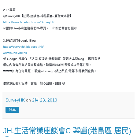
2.Fb專頁
@SurveyHK【訪問/座談會/神秘顧客- 兼職大本營】
https://www.facebook.com/SurveyHK
💡讚好Like👍和追蹤我們Fb專頁，一出新訪問會有顯示
3.追蹤我們Google Blog
https://surveyhk.blogspot.hk/
www.surveyhk.hk
或 Google 搜尋🔍 「訪問/座談會/神秘顧客- 兼職大本營blog」 即可看見
網站內有齊所有訪問完整連結，建議可以加到書籤或以電郵訂閱。
➡➡➡如有任何問題， 歡迎whatsapp/網上私訊/電郵 聯絡我們查詢，
很樂意回覆和恊助，會逐一細心回覆，謝謝 😄
SurveyHK
on
2月 23, 2019
分享
JH.生活常識座談會C 🚕🏬(港島區 居民)