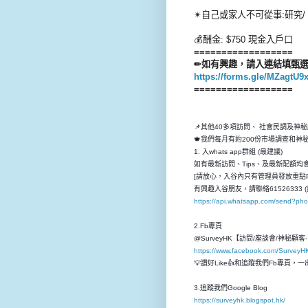
✴自己或家人不可從事:研究/ 
💰酬金: $750 現金入戶口
==================
✏如有興趣，請入連結填甄選
https://forms.gle/MZagtU
==================
📌其他40多項訪問、 社會民調及神
🍁我們每月有約200份市場調查和
1. 入whats app群組 (最建議)
如有最新訪問、Tips、及最新配額均會先
[請放心，入谷內只有管理員發放重點P
有興趣入谷朋友，請聯絡61526333 (
https://api.whatsapp.com/send?p
2.Fb專頁
@SurveyHK【訪問/座談會/神秘顧
https://www.facebook.com/SurveyH
💡讚好Like👍和追蹤我們Fb專頁
3.追蹤我們Google Blog
https://surveyhk.blogspot.hk/