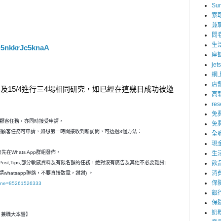
Su
索
兼
問
生
wu5nkkrJc5knaA
座
jet
網
店
,8/4及15/4進行三4場相同研究，如已經在這幾日成功被邀
高
res
免
秘顧客任務，亦同時接受申請，
免
神秘顧客任務可申請，如想第一時間接收到新訪問，可透過3個方法：
全
現
在Whats App群組發佈，
生
ost,Tips,部分敏感資料及有限名額的任務，絶對沒有廣告及其他不必要雜訊]
飲
消
請whatsapp聯絡，不要直接致電，謝謝) 。
保
hone=85261526333
銀
保
奶
客- 兼職大本營】　