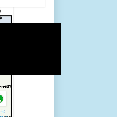
片
sapp我們