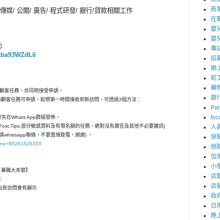
商
傳媒/ 公關/ 廣告/ 程式研發/ 銀行/貸款相關工作
在
嬰
嬰
:
專
9xba93WZdL6
招
網
荀
藥
秘顧客任務，亦同時接受申請，
銀
神秘顧客任務可申請，如想第一時間接收到新訪問，可透過3個方法：
Par
foc
在Whats App群組發佈，
ost,Tips,部分敏感資料及有限名額的任務，絶對沒有廣告及其他不必要雜訊]
人
請whatsapp聯絡，不要直接致電，謝謝) 。
保
hone=85261526333
保
信
小
客- 兼職大本營】
店
K
店
，一出新訪問會有顯示
政
日
晚