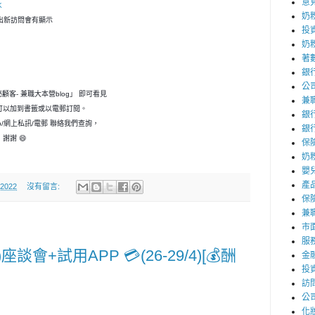
意
K
奶
，一出新訪問會有顯示
投
奶
著
銀
公
神秘顧客- 兼職大本營blog」 即可看見
兼
可以加到書籤或以電郵訂閱。
銀
p/網上私訊/電郵 聯絡我們查詢，
銀
謝謝 😄
保
奶粉
嬰
產
 2022
沒有留言:
保
兼職
市
服
談會+試用APP 💳(26-29/4)[💰酬
金
投
訪
公
化