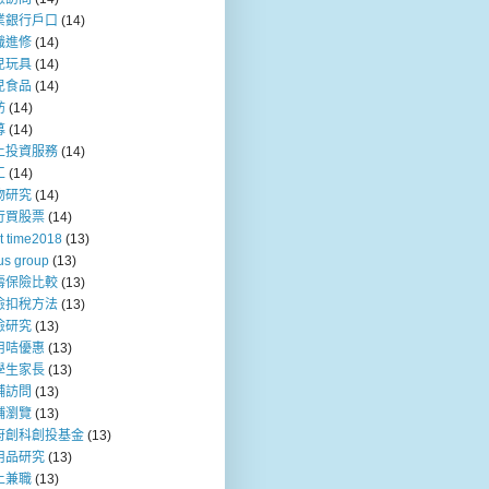
業銀行戶口
(14)
職進修
(14)
兒玩具
(14)
兒食品
(14)
訪
(14)
募
(14)
上投資服務
(14)
工
(14)
物研究
(14)
行買股票
(14)
t time2018
(13)
us group
(13)
壽保險比較
(13)
險扣稅方法
(13)
險研究
(13)
用咭優惠
(13)
學生家長
(13)
舖訪問
(13)
鋪瀏覽
(13)
府創科創投基金
(13)
用品研究
(13)
上兼職
(13)