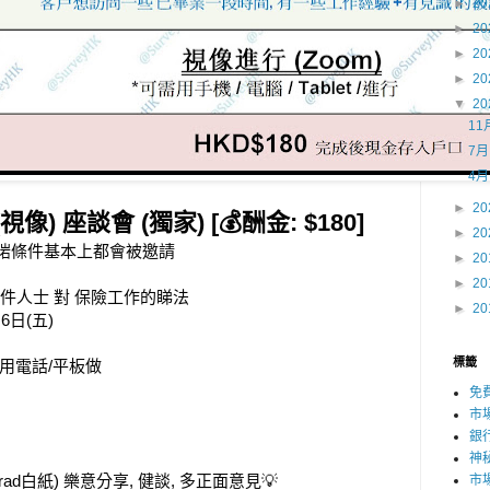
►
20
►
20
►
20
►
20
▼
20
11
7
4
►
20
像) 座談會 (獨家) [💰酬金: $180]
►
20
易中, 啱條件基本上都會被邀請 
►
20
►
20
有條件人士 對 保險工作的睇法
►
20
月6日(五)
標籤
可只用電話/平板做
免
市
銀
神
grad白紙) 樂意分享, 健談, 多正面意見💡 
市