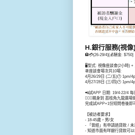
H.銀行服務(視像
🏦💳(26-29/4)[💰酬金: $750]
🖥️型式: 視像座談會(2小時) +
📆座談會場次共10場:
4月26/29日 (二/五)🕑 1pm/4
4月27/28日 (三/四)🕑 1pm/4
📲試APP 日期: 19/4-22/
🧍🏽‍♀️親身到 荔枝角九龍廣
完成試APP+1份短問卷後即
【被訪者要求】
- 18-45歲，男/女
- 「曾經」有申請過貸款 / 
- 知道市面有咩銀行貸款可