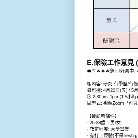
E.保險工作意見 (視
💼👔🔥🔥🔥急✌🏻好
📃內容: 研究 有學歷/
📆可選: 4月29日(五) / 5
🕑 2:30pm-4pm (1.5小時)
💻型式: 視像Zoom  *
【被訪者條件】
- 25-39歲，男/女 
- 教育程度: 大學畢業  
- 有打工經驗(不是fresh 