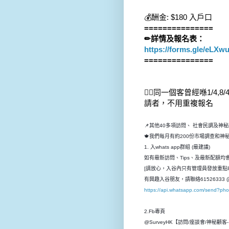
💰酬金: $180 入戶口
===============
✏詳情及報名表：
https://forms.gle/eLX
===============
👆🏻同一個客曾經喺1/4
請者，不用重複報名
📌其他40多項訪問、 社會民調及神
🍁我們每月有約200份市場調查和
1. 入whats app群組 (最建議)
如有最新訪問、Tips、及最新配額均會先
[請放心，入谷內只有管理員發放重點P
有興趣入谷朋友，請聯絡61526333 (
https://api.whatsapp.com/send?p
2.Fb專頁　
@SurveyHK【訪問/座談會/神秘顧