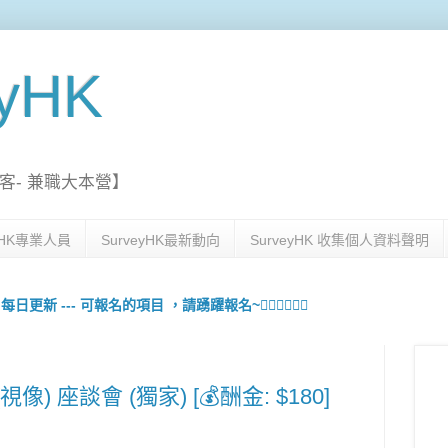
eyHK
客- 兼職大本營】
eyHK專業人員
SurveyHK最新動向
SurveyHK 收集個人資料聲明
更新 --- 可報名的項目 ，請踴躍報名~🙋🏻‍♀️💇🏻‍♀️
像) 座談會 (獨家) [💰酬金: $180]