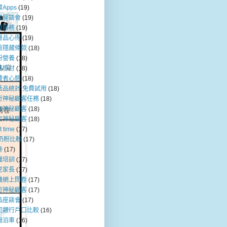
Apps
(19)
資座談會
(19)
資服務
(19)
膚品心得
(19)
險隱藏條款
(18)
粉營養
(18)
務檢討
(18)
費者心態
(18)
活品統計 免費試用
(18)
行神秘顧客任務
(18)
者神秘顧客
(18)
店神秘顧客
(18)
t time
(17)
b奶粉比較
(17)
卷
(17)
職培訓
(17)
兒家長
(17)
機網上問卷
(17)
行神秘顧客
(17)
品座談會
(17)
司銀行戶口比較
(16)
場泊車
(16)