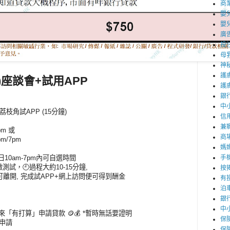
商
嬰
嬰
廣
投
母
神
護
)座談會+試用APP
護
銀
中
 荔枝角試APP (15分鐘)
信
兼職
pm 或
商
pm/7pm
媽
4 每日10am-7pm內可自選時間
手
場做測試，🕘過程大約10-15分鐘,
按
可離開, 完成試APP+網上訪問便可得到酬金
有
泊
銀
中
未來「有打算」申請貸款 🪙💰 *暫時無話要證明
保
以申請
保