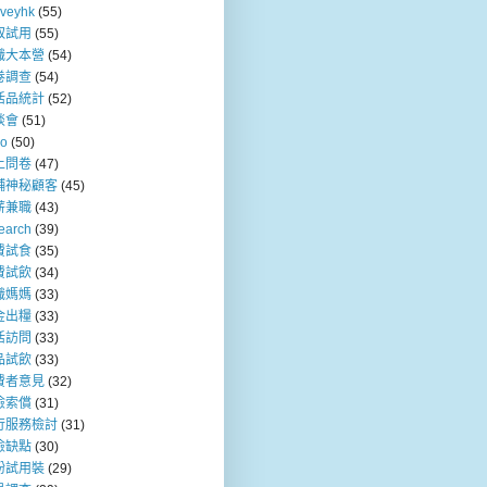
rveyhk
(55)
取試用
(55)
職大本營
(54)
卷調查
(54)
活品統計
(52)
談會
(51)
so
(50)
上問卷
(47)
舖神秘顧客
(45)
薪兼職
(43)
earch
(39)
費試食
(35)
費試飲
(34)
職媽媽
(33)
金出糧
(33)
活訪問
(33)
品試飲
(33)
費者意見
(32)
險索償
(31)
行服務檢討
(31)
險缺點
(30)
粉試用裝
(29)