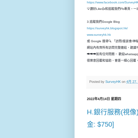
https://www.facebook.com/SurveyH
💡讚好Like👍和追蹤我們Fb專頁
3.追蹤我們Google Blog 
https://surveyhk.blogspot.hk/
www.surveyhk.hk
或 Google 搜尋🔍 「訪問/座談會/
網站內有齊所有訪問完整連結，建議
➡➡➡如有任何問題， 歡迎whatsap
很樂意回覆和恊助，會逐一細心回覆，
Posted by
SurveyHK
on
4月 27,
2022年4月14日 星期四
H.銀行服務(視像)座
金: $750]