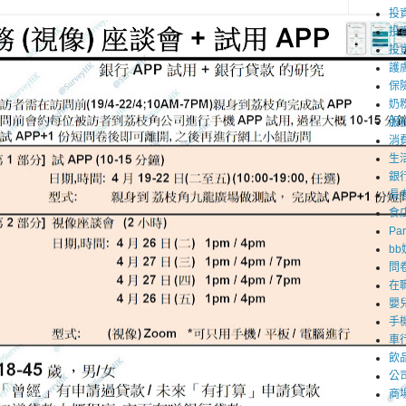
投資
投
投
護
保
奶
服
消
生
銀
長
食
Par
b
問
在
嬰
手
車
飲
公
商