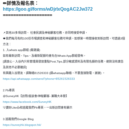
✏詳情及報名表：
https://goo.gl/forms/wDjrIxQogAC2Jw372
===================
📌其他30多項訪問、 社會民調及神秘顧客任務，亦同時接受申請，
🍁我們每月有約100份市場調查和神秘顧客任務可申請，如想第一時間接收到新訪問，可透過3個
方法：
1. 入whats app群組 (最建議)
如有最新訪問、Tips、及最新配額均會先在Whats App群組發佈，
[請放心，入谷內只有管理員發放重點Post,Tips,部分敏感資料及有限名額的任務，絶對沒有廣告
及其他不必要雜訊]
有興趣入谷朋友，請聯絡61526333 (請whatsapp聯絡，不要直接致電，謝謝) 。
https://api.whatsapp.com/send?phone=85261526333
2.Fb專頁
@SurveyHK【訪問/座談會/神秘顧客- 兼職大本營】
https://www.facebook.com/SurveyHK
💡讚好Like👍和追蹤我們Fb專頁，一出新訪問會有顯示
3.追蹤我們Google Blog
https://surveyhk.blogspot.hk/