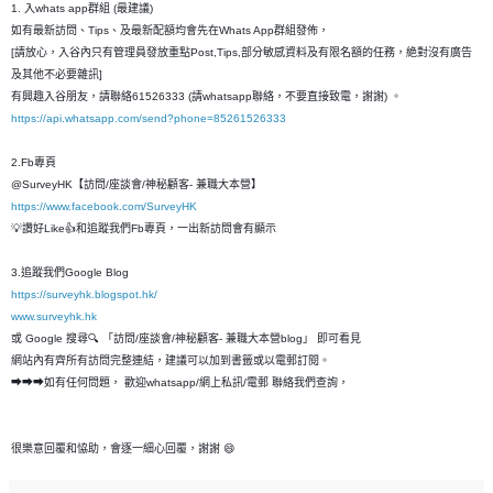
1. 入whats app群組 (最建議)
如有最新訪問、Tips、及最新配額均會先在Whats App群組發佈，
[請放心，入谷內只有管理員發放重點Post,Tips,部分敏感資料及有限名額的任務，絶對沒有廣告
及其他不必要雜訊]
有興趣入谷朋友，請聯絡61526333 (請whatsapp聯絡，不要直接致電，謝謝) 。
https://api.whatsapp.com/send?phone=85261526333
2.Fb專頁
@SurveyHK【訪問/座談會/神秘顧客- 兼職大本營】
https://www.facebook.com/SurveyHK
💡讚好Like👍和追蹤我們Fb專頁，一出新訪問會有顯示
3.追蹤我們Google Blog
https://surveyhk.blogspot.hk/
www.surveyhk.hk
或 Google 搜尋🔍 「訪問/座談會/神秘顧客- 兼職大本營blog」 即可看見
網站內有齊所有訪問完整連結，建議可以加到書籤或以電郵訂閱。
➡➡➡如有任何問題， 歡迎whatsapp/網上私訊/電郵 聯絡我們查詢，
很樂意回覆和恊助，會逐一細心回覆，謝謝 😄