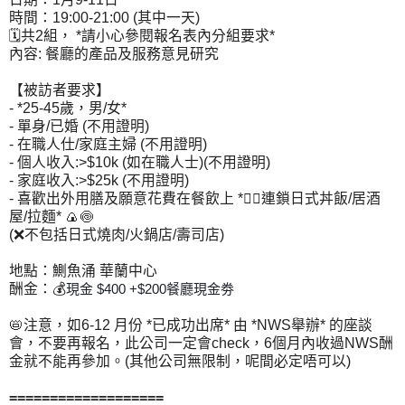
時間：19:00-21:00 (其中一天)
🗓共2組， *請小心參閱報名表內分組要求*
內容: 餐廳的產品及服務意見研究
【被訪者要求】
- *25-45歲，男/女*
- 單身/已婚 (不用證明)
- 在職人仕/家庭主婦 (不用證明)
- 個人收入:>$10k (如在職人士)(不用證明)
- 家庭收入:>$25k (不用證明)
- 喜歡出外用膳及願意花費在餐飲上 *👉🏻連鎖日式丼飯/居酒
屋/拉麵* 🍙🍥
(❌不包括日式燒肉/火鍋店/壽司店)
地點：鰂魚涌 華蘭中心
酬金：💰
現金 $400 +$200餐廳現金劵
📛注意，如6-12 月份 *已成功出席* 由 *NWS舉辦* 的座談
會，不要再報名，此公司一定會check，6個月內收過NWS酬
金就不能再參加。(其他公司無限制，呢間必定唔可以)
===================