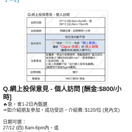
Q.網上投保意見 - 個人訪問 [酬金:$800/小
時]
🔥急，會1-2日內甄選
♒如介紹朋友參加，成功受訪，介紹費: $120/位 (見內文)
日期可選：
27/12 (四) 8am-6pm內，或