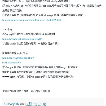
如有最新訪問、Tips、及最新配額均會先在Whats App群組發佈，
[請放心，入谷內只有管理員發放重點Post,Tips,部分敏感資料及有限名額的任務，絶對沒有廣告
及其他不必要雜訊]
有興趣入谷朋友，請聯絡61526333 (請whatsapp聯絡，不要直接致電，謝謝) 。
https://api.whatsapp.com/send?phone=85261526333
2.Fb專頁
@SurveyHK【訪問/座談會/神秘顧客- 兼職大本營】
https://www.facebook.com/SurveyHK
💡讚好Like👍和追蹤我們Fb專頁，一出新訪問會有顯示
3.追蹤我們Google Blog
https://surveyhk.blogspot.hk/
www.surveyhk.hk
或 Google 搜尋🔍 「訪問/座談會/神秘顧客- 兼職大本營blog」 即可看見
網站內有齊所有訪問完整連結，建議可以加到書籤或以電郵訂閱。
➡➡➡如有任何問題， 歡迎whatsapp/網上私訊/電郵 聯絡我們查詢，
很樂意回覆和恊助，會逐一細心回覆，謝謝 😄
SurveyHK
on
12月 18, 2018