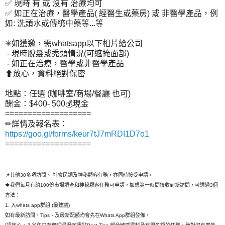
✅ 現時 有 或 沒有 治療均可
✅ 如正在治療，醫學產品( 經醫生或藥房) 或 非醫學產品，例
如: 洗頭水或傳統中藥等...等
✳如獲邀，需whatsapp以下相片給公司
- 現時脫髮或禿頭情況(可遮掩面部)
- 如正在治療，醫學或非醫學產品
⬆放心，資料絕對保密
地點：任選 (咖啡室/商場/餐廳 也可)
酬金：$400- 500💰現金
===================
✏詳情及報名表：
https://goo.gl/forms/keur7tJ7mRDI1D7o1
===================
📌其他30多項訪問、 社會民調及神秘顧客任務，亦同時接受申請，
🍁我們每月有約100份市場調查和神秘顧客任務可申請，如想第一時間接收到新訪問，可透過3個
方法：
1. 入whats app群組 (最建議)
如有最新訪問、Tips、及最新配額均會先在Whats App群組發佈，