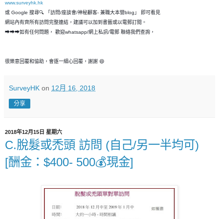
www.surveyhk.hk
或 Google 搜尋🔍 「訪問/座談會/神秘顧客- 兼職大本營blog」 即可看見
網站內有齊所有訪問完整連結，建議可以加到書籤或以電郵訂閱。
➡➡➡如有任何問題， 歡迎whatsapp/網上私訊/電郵 聯絡我們查詢，
很樂意回覆和恊助，會逐一細心回覆，謝謝 😄
SurveyHK
on
12月 16, 2018
分享
2018年12月15日 星期六
C.脫髮或禿頭 訪問 (自己/另一半均可)
[酬金：$400- 500💰現金]