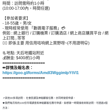
時間：訪問需時約1小時
(10:00-17:00內，時間任選)
【參加者要求】
- 18-55歲，男/女
- 現時經常使用 「數碼電子服務」💳
例如 : 網上銀行 / 訂購機票 / 訂購酒店 / 網上商店購買平台 / 網
上訂閱...等等
👆🏻 即係主要 用信用咭响網上買野呀~(不用證明🤫)
📃地點: 天后地鐵站附近
💰酬金: $400/約1小時
===================
✏詳情及報名表：
https://goo.gl/forms/AmdI3WggimIpYtVl1
===================
📌其他30多項訪問、 社會民調及神秘顧客任務，亦同時接受申請，
🍁我們每月有約100份市場調查和神秘顧客任務可申請，如想第一時間接收到新訪問，可透過3個
方法：