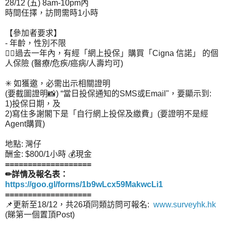
28/12 (五) 8am-10pm內
時間任擇，訪問需時1小時
【參加者要求】
- 年齡，性別不限
👉🏻過去一年內，有經「網上投保」購買「Cigna 信諾」 的個
人保險 (醫療/危疾/癌病/人壽均可)
✳ 如獲邀，必需出示相關證明
(要截圖證明📸) “當日投保通知的SMS或Email"，要顯示到:
1)投保日期，及
2)寫住多謝閣下是「自行網上投保及繳費」(要證明不是經
Agent購買)
地點: 灣仔
酬金: $800/1小時 💰現金
===================
✏詳情及報名表：
https://goo.gl/forms/1b9wLcx59MakwcLi1
===================
📌更新至18/12，共26項同類訪問可報名:
www.surveyhk.hk
(睇第一個置頂Post)