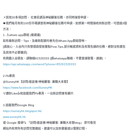
📌其他30多項訪問、 社會民調及神秘顧客任務，亦同時接受申請，
🍁我們每月有約100份市場調查和神秘顧客任務可申請，如想第一時間接收到新訪問，可透過3個
方法：
1. 入whats app群組 (最建議)
如有最新訪問、Tips、及最新配額均會先在Whats App群組發佈，
[請放心，入谷內只有管理員發放重點Post,Tips,部分敏感資料及有限名額的任務，絶對沒有廣告
及其他不必要雜訊]
有興趣入谷朋友，請聯絡61526333 (請whatsapp聯絡，不要直接致電，謝謝) 。
https://api.whatsapp.com/send?phone=85261526333
2.Fb專頁
@SurveyHK【訪問/座談會/神秘顧客- 兼職大本營】
https://www.facebook.com/SurveyHK
💡讚好Like👍和追蹤我們Fb專頁，一出新訪問會有顯示
3.追蹤我們Google Blog
https://surveyhk.blogspot.hk/
www.surveyhk.hk
或 Google 搜尋🔍 「訪問/座談會/神秘顧客- 兼職大本營blog」 即可看見
網站內有齊所有訪問完整連結，建議可以加到書籤或以電郵訂閱。