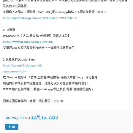
[請放心，入谷內只有管理員發放重點Post,Tips,部分敏感資料及有限名額的任務，絶對沒有廣告
及其他不必要雜訊]
有興趣入谷朋友，請聯絡61526333 (請whatsapp聯絡，不要直接致電，謝謝) 。
https://api.whatsapp.com/send?phone=85261526333
2.Fb專頁
@SurveyHK【訪問/座談會/神秘顧客- 兼職大本營】
https://www.facebook.com/SurveyHK
💡讚好Like👍和追蹤我們Fb專頁，一出新訪問會有顯示
3.追蹤我們Google Blog
https://surveyhk.blogspot.hk/
www.surveyhk.hk
或 Google 搜尋🔍 「訪問/座談會/神秘顧客- 兼職大本營blog」 即可看見
網站內有齊所有訪問完整連結，建議可以加到書籤或以電郵訂閱。
➡➡➡如有任何問題， 歡迎whatsapp/網上私訊/電郵 聯絡我們查詢，
很樂意回覆和恊助，會逐一細心回覆，謝謝 😄
SurveyHK
on
12月 15, 2018
分享