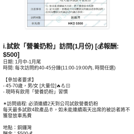
i.​試飲「營養奶粉」訪問(1月份) [💰報酬:
$500]
日期: 1月中-1月尾
時間: 每次訪問約40-45分鐘(11:00-19:00內, 時間任選)
【參加者要求】
- 45-70歲，男/女 [大量位]🔥💪🏻
- 現時有飲用「營養奶粉」習慣
✴訪問過程: 必須連續2天到公司試飲營養奶粉
每天最多試飲4款產品🥛，如未能連續兩天出席的被訪者將不
獲發放車馬費
地點：銅鑼灣
酬金：$500💰