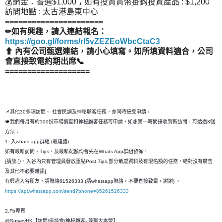
💰酬金：普通$1,000；如有投資貨幣掛鈎投資產品 : $1,200
訪問地點 : 太古港島東中心
======================
✏如有興趣，請入連結報名：
https://goo.gl/forms/rl5vZEZEoWbcCtaC3
⬆ 內有公司甄選連結，請小心填寫。如所填資料適合，公司
會直接致電約期出席📞
===================
📌其他30多項訪問、 社會民調及神秘顧客任務，亦同時接受申請，
🍁我們每月有約100份市場調查和神秘顧客任務可申請，如想第一時間接收到新訪問，可透過3個
方法：
1. 入whats app群組 (最建議)
如有最新訪問、Tips、及最新配額均會先在Whats App群組發佈，
[請放心，入谷內只有管理員發放重點Post,Tips,部分敏感資料及有限名額的任務，絶對沒有廣告
及其他不必要雜訊]
有興趣入谷朋友，請聯絡61526333 (請whatsapp聯絡，不要直接致電，謝謝) 。
https://api.whatsapp.com/send?phone=85261526333
2.Fb專頁
@SurveyHK【訪問/座談會/神秘顧客- 兼職大本營】