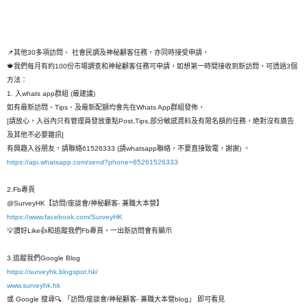
📌其他30多項訪問、 社會民調及神秘顧客任務，亦同時接受申請，
🍁我們每月有約100份市場調查和神秘顧客任務可申請，如想第一時間接收到新訪問，可透過3個
方法：
1. 入whats app群組 (最建議)
如有最新訪問、Tips、及最新配額均會先在Whats App群組發佈，
[請放心，入谷內只有管理員發放重點Post,Tips,部分敏感資料及有限名額的任務，絶對沒有廣告
及其他不必要雜訊]
有興趣入谷朋友，請聯絡61526333 (請whatsapp聯絡，不要直接致電，謝謝) 。
https://api.whatsapp.com/send?phone=85261526333
2.Fb專頁
@SurveyHK【訪問/座談會/神秘顧客- 兼職大本營】
https://www.facebook.com/SurveyHK
💡讚好Like👍和追蹤我們Fb專頁，一出新訪問會有顯示
3.追蹤我們Google Blog
https://surveyhk.blogspot.hk/
www.surveyhk.hk
或 Google 搜尋🔍 「訪問/座談會/神秘顧客- 兼職大本營blog」 即可看見