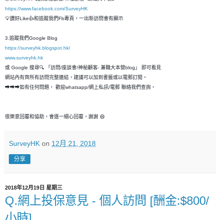
https://www.facebook.com/SurveyHK
💡讚好Like👍和追蹤我們Fb專頁，一出新訪問會有顯示
3.追蹤我們Google Blog
https://surveyhk.blogspot.hk/
www.surveyhk.hk
或 Google 搜尋🔍 「訪問/座談會/神秘顧客- 兼職大本營blog」 即可看見
網站內有齊所有訪問完整連結，建議可以加到書籤或以電郵訂閱。
➡➡➡如有任何問題， 歡迎whatsapp/網上私訊/電郵 聯絡我們查詢，
很樂意回覆和恊助，會逐一細心回覆，謝謝 😄
SurveyHK
on
12月 21, 2018
分享
2018年12月19日 星期三
Q.網上投保意見 - 個人訪問 [酬金:$800/
小時]