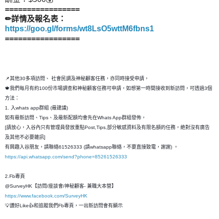
=================
✏詳情及報名表：
https://goo.gl/forms/wt8LsO5wttM6fbns1
=================
📌其他30多項訪問、 社會民調及神秘顧客任務，亦同時接受申請，
🍁我們每月有約100份市場調查和神秘顧客任務可申請，如想第一時間接收到新訪問，可透過3個
方法：
1. 入whats app群組 (最建議)
如有最新訪問、Tips、及最新配額均會先在Whats App群組發佈，
[請放心，入谷內只有管理員發放重點Post,Tips,部分敏感資料及有限名額的任務，絶對沒有廣告
及其他不必要雜訊]
有興趣入谷朋友，請聯絡61526333 (請whatsapp聯絡，不要直接致電，謝謝) 。
https://api.whatsapp.com/send?phone=85261526333
2.Fb專頁
@SurveyHK【訪問/座談會/神秘顧客- 兼職大本營】
https://www.facebook.com/SurveyHK
💡讚好Like👍和追蹤我們Fb專頁，一出新訪問會有顯示