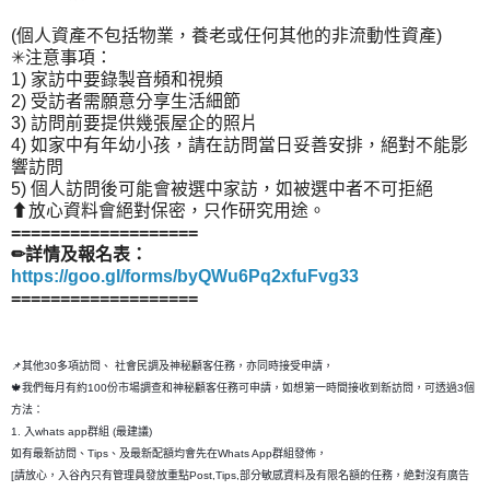
(個人資產不包括物業，養老或任何其他的非流動性資產)
✳注意事項：
1) 家訪中要錄製音頻和視頻
2) 受訪者需願意分享生活細節
3) 訪問前要提供幾張屋企的照片
4) 如家中有年幼小孩，請在訪問當日妥善安排，絕對不能影
響訪問
5) 個人訪問後可能會被選中家訪，如被選中者不可拒絕
⬆放心資料會絕對保密，只作研究用途。
===================
✏詳情及報名表：
https://goo.gl/forms/byQWu6Pq2xfuFvg33
===================
📌其他30多項訪問、 社會民調及神秘顧客任務，亦同時接受申請，
🍁我們每月有約100份市場調查和神秘顧客任務可申請，如想第一時間接收到新訪問，可透過3個
方法：
1. 入whats app群組 (最建議)
如有最新訪問、Tips、及最新配額均會先在Whats App群組發佈，
[請放心，入谷內只有管理員發放重點Post,Tips,部分敏感資料及有限名額的任務，絶對沒有廣告