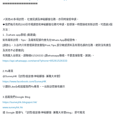
===============
📌其他40多項訪問、 社會民調及神秘顧客任務，亦同時接受申請，
🍁我們每月有約200份市場調查和神秘顧客任務可申請，如想第一時間接收到新訪問，可透過3個
方法：
1. 入whats app群組 (最建議)
如有最新訪問、Tips、及最新配額均會先在Whats App群組發佈，
[請放心，入谷內只有管理員發放重點Post,Tips,部分敏感資料及有限名額的任務，絶對沒有廣告
及其他不必要雜訊]
有興趣入谷朋友，請聯絡61526333 (請whatsapp聯絡，不要直接致電，謝謝) 。
https://api.whatsapp.com/send?phone=85261526333
2.Fb專頁
@SurveyHK【訪問/座談會/神秘顧客- 兼職大本營】
https://www.facebook.com/SurveyHK
💡讚好Like👍和追蹤我們Fb專頁，一出新訪問會有顯示
3.追蹤我們Google Blog
https://surveyhk.blogspot.hk/
www.surveyhk.hk
或 Google 搜尋🔍 「訪問/座談會/神秘顧客- 兼職大本營blog」 即可看見