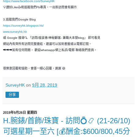
https://www.facebook.com/SurveyHK
💡讚好Like👍和追蹤我們Fb專頁，一出新訪問會有顯示
3.追蹤我們Google Blog
https://surveyhk.blogspot.hk/
www.surveyhk.hk
或 Google 搜尋🔍 「訪問/座談會/神秘顧客- 兼職大本營blog」 即可看見
網站內有齊所有訪問完整連結，建議可以加到書籤或以電郵訂閱。
➡➡➡如有任何問題， 歡迎whatsapp/網上私訊/電郵 聯絡我們查詢，
很樂意回覆和恊助，會逐一細心回覆，謝謝 😄
SurveyHK
on
9月 28, 2019
分享
2019年9月26日 星期四
H.腕錶/首飾/珠寶 - 訪問💍📿 (21-26/10)
可選星期一至六 [💰酬金:$600/800,45分