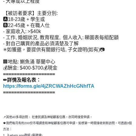
- 大專或以上程度
【被訪者要求】主要分別:
🅰18-23歲 + 學生或
🅱22-45歲 + 在職人仕
- 家庭收入: >$40k
- 工作, 婚姻狀況, 教育程度, 個人收入: 睇圖表每組配額
- 對自己購買的產品必須清楚及了解
✳如獲邀，要提供有關銀行咭, 子女證明(如有)📷
🏢地點: 鰂魚涌 華蘭中心
💰酬金: $400-$700💰現金
===================
✏詳情及報名表：
https://forms.gle/4jZRCWAZhHcGNhfTA
===================
📌其他40多項訪問、 社會民調及神秘顧客任務，亦同時接受申請，
🍁我們每月有約200份市場調查和神秘顧客任務可申請，如想第一時間接收到新訪問，可透過3個
方法：
1. 入whats app群組 (最建議)