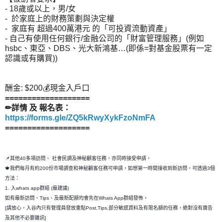
- 18歲或以上，男/女
- 於家庭上的財務策劃與決定權
- 家庭有 超過400萬港元 的「可投資流動資產」
- 自己有使用任何銀行/金融公司的「財富管理服務」(例如
hsbc、東亞、DBS、光大新鴻基…(即係=對基金股票有一定
認識或有購買))
酬金: $200💰現金入戶口
===================
✏詳情 及 報名表：
https://forms.gle/ZQ5kRwyXykFzoNmFA
===================
📌其他40多項訪問、 社會民調及神秘顧客任務，亦同時接受申請，
🍁我們每月有約200份市場調查和神秘顧客任務可申請，如想第一時間接收到新訪問，可透過3個
方法：
1. 入whats app群組 (最建議)
如有最新訪問、Tips、及最新配額均會先在Whats App群組發佈，
[請放心，入谷內只有管理員發放重點Post,Tips,部分敏感資料及有限名額的任務，絶對沒有廣告
及其他不必要雜訊]