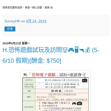
很樂意回覆和恊助，會逐一細心回覆，謝謝 😄
SurveyHK
on
9月 24, 2019
分享
2019年9月23日 星期一
H.恐怖遊戲試玩及訪問👹🎮🖥🔫💰 (5-
6/10 假期)[酬金: $750]