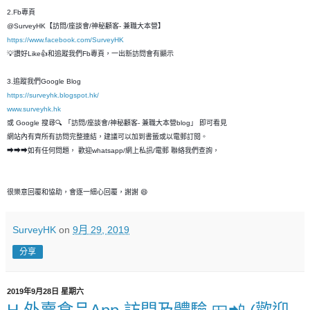
2.Fb專頁
@SurveyHK【訪問/座談會/神秘顧客- 兼職大本營】
https://www.facebook.com/SurveyHK
💡讚好Like👍和追蹤我們Fb專頁，一出新訪問會有顯示
3.追蹤我們Google Blog
https://surveyhk.blogspot.hk/
www.surveyhk.hk
或 Google 搜尋🔍 「訪問/座談會/神秘顧客- 兼職大本營blog」 即可看見
網站內有齊所有訪問完整連結，建議可以加到書籤或以電郵訂閱。
➡➡➡如有任何問題， 歡迎whatsapp/網上私訊/電郵 聯絡我們查詢，
很樂意回覆和恊助，會逐一細心回覆，謝謝 😄
SurveyHK
on
9月 29, 2019
分享
2019年9月28日 星期六