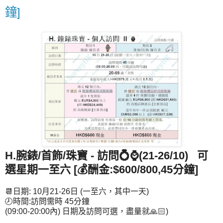
鐘]
H.腕錶/首飾/珠寶 - 訪問💍
⌚
(21-26/10) 可
選星期一至六 [💰酬金:$600/800,45分鐘]
📆日期: 10月21-26日 (一至六，其中一天)
🕗時間:訪問需時 45分鐘
(09:00-20:00內) 日期及訪問可選，盡量就🙏🏻)