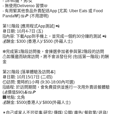
- 18-60歲，男/女
- 無使用Deliveroo 習慣📛
- 有用緊其他食品外賣配送App [尤其: Uber Eats 或 Food
Panda🐼] 🍱🍕 (不用證明)
第1⃣階段 [應用程式App測試] 📲
📆日期: 10月4-7日 (五)
🗒內容: 下載App到手機上，並完成一個約30分鐘的測試 📲
💰酬金: $300 (香港人)/ $500 (外藉人士)
❇完成第1階段訪問後，會揀選參加者參與第2階段的訪問
⚠如獲邀而缺席訪問，將不會派發任何 (包括第一階段) 的酬
金
第2⃣階段 [落單體驗及訪問🍝]
📆日期: 10月15/17日 (二/四)
⏲訪問: 需時約1小時 (9:30-18:00內可選)
🗒過程: 於訪問期間，會免費提供並進行一次用外賣送餐體驗
(💰價值$90)🍝🍱🍕
🏢地點: 北角
💰酬金: $500(香港人)/ $800(外藉人士)
✴自己或家人不可從事:研究/ 傳媒/ 公關/ 廣告/ 餐飲業/ 送貨/