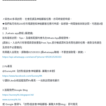
📌其他40多項訪問、 社會民調及神秘顧客任務，亦同時接受申請，
🍁我們每月有約200份市場調查和神秘顧客任務可申請，如想第一時間接收到新訪問，可透過3個
方法：
1. 入whats app群組 (最建議)
如有最新訪問、Tips、及最新配額均會先在Whats App群組發佈，
[請放心，入谷內只有管理員發放重點Post,Tips,部分敏感資料及有限名額的任務，絶對沒有廣告
及其他不必要雜訊]
有興趣入谷朋友，請聯絡61526333 (請whatsapp聯絡，不要直接致電，謝謝) 。
https://api.whatsapp.com/send?phone=85261526333
2.Fb專頁
@SurveyHK【訪問/座談會/神秘顧客- 兼職大本營】
https://www.facebook.com/SurveyHK
💡讚好Like👍和追蹤我們Fb專頁，一出新訪問會有顯示
3.追蹤我們Google Blog
https://surveyhk.blogspot.hk/
www.surveyhk.hk
或 Google 搜尋🔍 「訪問/座談會/神秘顧客- 兼職大本營blog」 即可看見