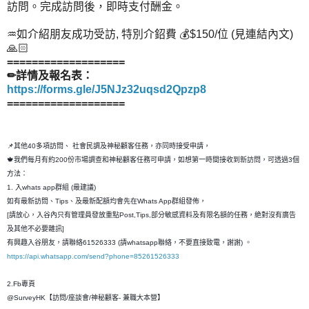
訪問。完成訪問後，即時支付酬金。
♒如介紹朋友成功受訪, 特別介鉊費 💰$150/位 (見連結內文)
🙏🏻
===================
✏詳情及報名表：
https://forms.gle/J5NJz32uqsd2Qpzp8
===================
📌其他40多項訪問、 社會民調及神秘顧客任務，亦同時接受申請，
🍁我們每月有約200份市場調查和神秘顧客任務可申請，如想第一時間接收到新訪問，可透過3個
方法：
1. 入whats app群組 (最建議)
如有最新訪問、Tips、及最新配額均會先在Whats App群組發佈，
[請放心，入谷內只有管理員發放重點Post,Tips,部分敏感資料及有限名額的任務，絶對沒有廣告
及其他不必要雜訊]
有興趣入谷朋友，請聯絡61526333 (請whatsapp聯絡，不要直接致電，謝謝) 。
https://api.whatsapp.com/send?phone=85261526333
2.Fb專頁
@SurveyHK【訪問/座談會/神秘顧客- 兼職大本營】