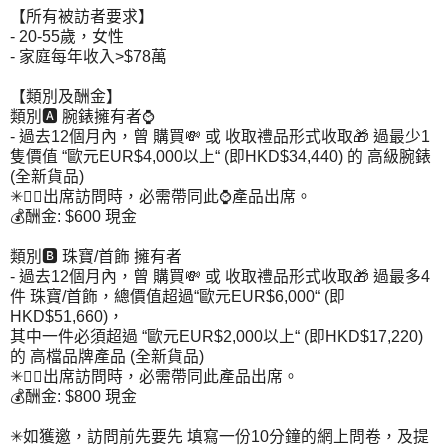
【所有被訪者要求】
- 20-55歲，女性
- 家庭每年收入>$78萬
【類別及酬金】
類別🅰 腕錶擁有者⌚
- 過去12個月內，曾 購買💸 或 收取禮品形式收取🎁 過最少1
隻價值 “歐元EUR$4,000以上“ (即HKD$34,440) 的 高級腕錶
(全新貨品)
✳👆🏻出席訪問時，必需帶同此⌚產品出席。
💰酬金: $600 現金
類別🅱 珠寶/首飾 擁有者
- 過去12個月內，曾 購買💸 或 收取禮品形式收取🎁 過最多4
件 珠寶/首飾，總價值超過“歐元EUR$6,000“ (即
HKD$51,660)，
其中一件必須超過 “歐元EUR$2,000以上“ (即HKD$17,220)
的 高檔品牌產品 (全新貨品)
✳👆🏻出席訪問時，必需帶同此產品出席。
💰酬金: $800 現金
✳如獲邀，訪問前先要先 填寫一份10分鐘的網上問卷，及提