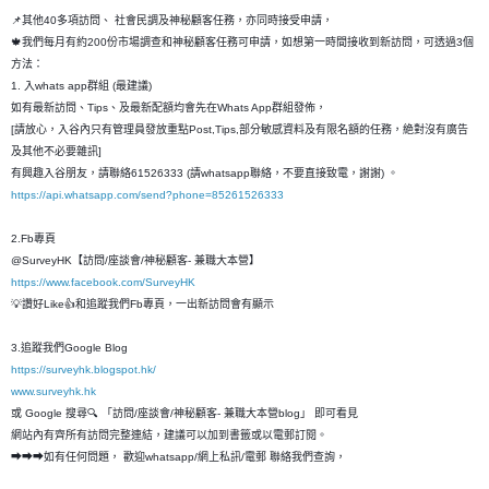
📌其他40多項訪問、 社會民調及神秘顧客任務，亦同時接受申請，
🍁我們每月有約200份市場調查和神秘顧客任務可申請，如想第一時間接收到新訪問，可透過3個
方法：
1. 入whats app群組 (最建議)
如有最新訪問、Tips、及最新配額均會先在Whats App群組發佈，
[請放心，入谷內只有管理員發放重點Post,Tips,部分敏感資料及有限名額的任務，絶對沒有廣告
及其他不必要雜訊]
有興趣入谷朋友，請聯絡61526333 (請whatsapp聯絡，不要直接致電，謝謝) 。
https://api.whatsapp.com/send?phone=85261526333
2.Fb專頁
@SurveyHK【訪問/座談會/神秘顧客- 兼職大本營】
https://www.facebook.com/SurveyHK
💡讚好Like👍和追蹤我們Fb專頁，一出新訪問會有顯示
3.追蹤我們Google Blog
https://surveyhk.blogspot.hk/
www.surveyhk.hk
或 Google 搜尋🔍 「訪問/座談會/神秘顧客- 兼職大本營blog」 即可看見
網站內有齊所有訪問完整連結，建議可以加到書籤或以電郵訂閱。
➡➡➡如有任何問題， 歡迎whatsapp/網上私訊/電郵 聯絡我們查詢，