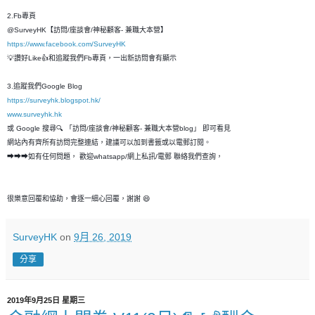
2.Fb專頁
@SurveyHK【訪問/座談會/神秘顧客- 兼職大本營】
https://www.facebook.com/SurveyHK
💡讚好Like👍和追蹤我們Fb專頁，一出新訪問會有顯示
3.追蹤我們Google Blog
https://surveyhk.blogspot.hk/
www.surveyhk.hk
或 Google 搜尋🔍 「訪問/座談會/神秘顧客- 兼職大本營blog」 即可看見
網站內有齊所有訪問完整連結，建議可以加到書籤或以電郵訂閱。
➡➡➡如有任何問題， 歡迎whatsapp/網上私訊/電郵 聯絡我們查詢，
很樂意回覆和恊助，會逐一細心回覆，謝謝 😄
SurveyHK
on
9月 26, 2019
分享
2019年9月25日 星期三