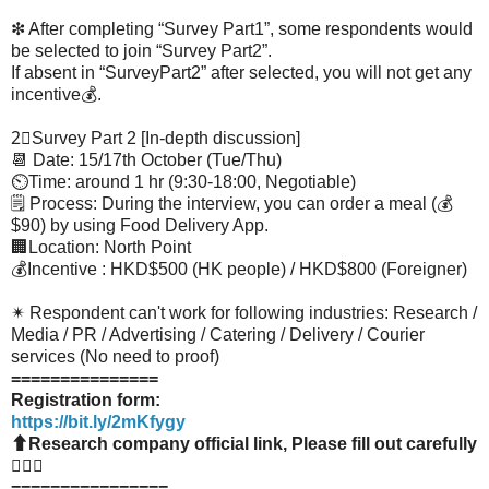
❇ After completing “Survey Part1”, some respondents would
be selected to join “Survey Part2”.
If absent in “SurveyPart2” after selected, you will not get any
incentive💰.
2⃣Survey Part 2 [In-depth discussion]
📆 Date: 15/17th October (Tue/Thu)
⏲Time: around 1 hr (9:30-18:00, Negotiable)
🗒 Process: During the interview, you can order a meal (💰
$90) by using Food Delivery App.
🏢Location: North Point
💰Incentive : HKD$500 (HK people) / HKD$800 (Foreigner)
✴ Respondent can't work for following industries: Research /
Media / PR / Advertising / Catering / Delivery / Courier
services (No need to proof)
===============
Registration form:
https://bit.ly/2mKfygy
⬆Research company official link, Please fill out carefully
🙇🏻‍♀
================