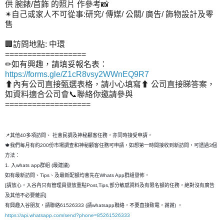
供 腕錶/首飾 的照片 作參考📸
✴自己或家人不可從事:研究/ 傳媒/ 公關/ 廣告/ 飾物設計及零
售
🏢訪問地點: 中環
==================
✏如有興趣，請填妥報名表：
https://forms.gle/Z1cR8vsy2WWnEQ9R7
⬆內有公司直接甄選表格，請小心填寫⬆ 公司直接睇答案，
如資料適合公司會📞聯絡你邀請參與
===================
📌其他40多項訪問、 社會民調及神秘顧客任務，亦同時接受申請，
🍁我們每月有約200份市場調查和神秘顧客任務可申請，如想第一時間接收到新訪問，可透過3個
方法：
1. 入whats app群組 (最建議)
如有最新訪問、Tips、及最新配額均會先在Whats App群組發佈，
[請放心，入谷內只有管理員發放重點Post,Tips,部分敏感資料及有限名額的任務，絶對沒有廣告
及其他不必要雜訊]
有興趣入谷朋友，請聯絡61526333 (請whatsapp聯絡，不要直接致電，謝謝) 。
https://api.whatsapp.com/send?phone=85261526333