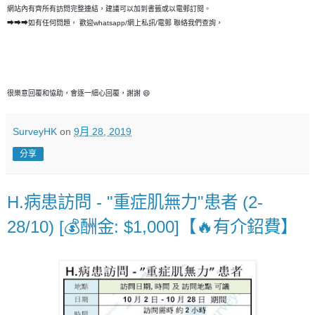
網站內有齊所有訪問完整連結，建議可以加到書籤或以電郵訂閱。
➡➡➡如有任何問題， 歡迎whatsapp/網上私訊/電郵 聯絡我們查詢，
很樂意回覆和恊助，會逐一細心回覆，謝謝 😄
SurveyHK
on
9月 28, 2019
分享
H.病患訪問 - "重症肌無力"患者 (2-
28/10) [💰酬金: $1,000]【🔥有介鉊費】