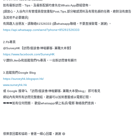
如有最新訪問、Tips、及最新配額均會先在Whats App群組發佈，
[請放心，入谷內只有管理員發放重點Post,Tips,部分敏感資料及有限名額的任務，絶對沒有廣告
及其他不必要雜訊]
有興趣入谷朋友，請聯絡61526333 (請whatsapp聯絡，不要直接致電，謝謝) 。
https://api.whatsapp.com/send?phone=85261526333
2.Fb專頁
@SurveyHK【訪問/座談會/神秘顧客- 兼職大本營】
https://www.facebook.com/SurveyHK
💡讚好Like👍和追蹤我們Fb專頁，一出新訪問會有顯示
3.追蹤我們Google Blog
https://surveyhk.blogspot.hk/
www.surveyhk.hk
或 Google 搜尋🔍 「訪問/座談會/神秘顧客- 兼職大本營blog」 即可看見
網站內有齊所有訪問完整連結，建議可以加到書籤或以電郵訂閱。
➡➡➡如有任何問題， 歡迎whatsapp/網上私訊/電郵 聯絡我們查詢，
很樂意回覆和恊助，會逐一細心回覆，謝謝 😄