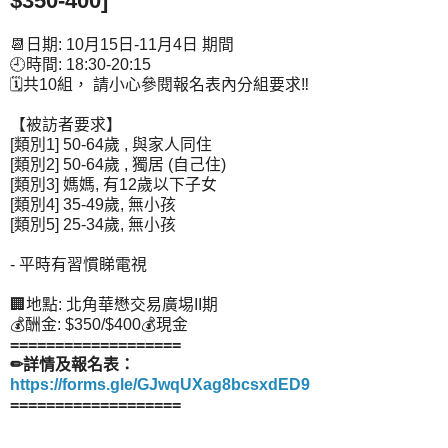
$350-400]
📆日期: 10月15日-11月4日 期間
🕘時間: 18:30-20:15
🗓共10組， 請小心參閱報名表內分組要求‼
【被訪者要求】
[類別1] 50-64歲 , 與家人同住
[類別2] 50-64歲 , 獨居 (自己住)
[類別3] 媽媽, 有12歲以下子女
[類別4] 35-49歲, 無小孩
[類別5] 25-34歲, 無小孩
- 平時有習慣睇電視
🏢地點: 北角華懋交易廣埸II期
💰酬金: $350/$400💰現金
===================
✏詳情及報名表：
https://forms.gle/GJwqUXag8bcsxdED9
===================