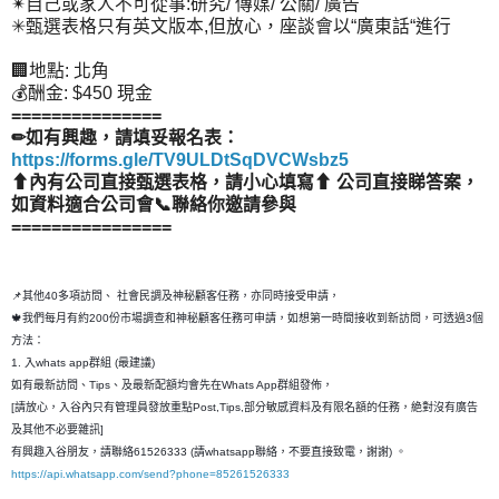
✴自己或家人不可從事:研究/ 傳媒/ 公關/ 廣告
✳甄選表格只有英文版本,但放心，座談會以“廣東話“進行
🏢地點: 北角
💰酬金: $450 現金
===============
✏如有興趣，請填妥報名表：
https://forms.gle/TV9ULDtSqDVCWsbz5
⬆內有公司直接甄選表格，請小心填寫⬆ 公司直接睇答案，
如資料適合公司會📞聯絡你邀請參與
================
📌其他40多項訪問、 社會民調及神秘顧客任務，亦同時接受申請，
🍁我們每月有約200份市場調查和神秘顧客任務可申請，如想第一時間接收到新訪問，可透過3個
方法：
1. 入whats app群組 (最建議)
如有最新訪問、Tips、及最新配額均會先在Whats App群組發佈，
[請放心，入谷內只有管理員發放重點Post,Tips,部分敏感資料及有限名額的任務，絶對沒有廣告
及其他不必要雜訊]
有興趣入谷朋友，請聯絡61526333 (請whatsapp聯絡，不要直接致電，謝謝) 。
https://api.whatsapp.com/send?phone=85261526333