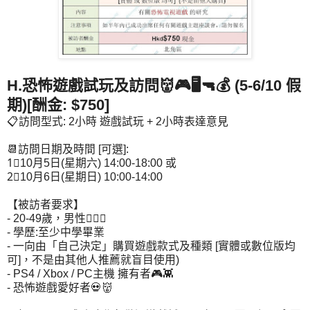
H.恐怖遊戲試玩及訪問👹🎮🖥🔫💰 (5-6/10 假
期)[酬金: $750]
📋訪問型式: 2小時 遊戲試玩 + 2小時表達意見
📆訪問日期及時間 [可選]:
1⃣10月5日(星期六) 14:00-18:00 或
2⃣10月6日(星期日) 10:00-14:00
【被訪者要求】
- 20-49歲，男性🙋🏻‍♂
- 學歷:至少中學畢業
- 一向由「自己決定」購買遊戲款式及種類 [實體或數位版均
可]，不是由其他人推薦就盲目使用)
- PS4 / Xbox / PC主機 擁有者🎮👾
- 恐怖遊戲愛好者💀👹