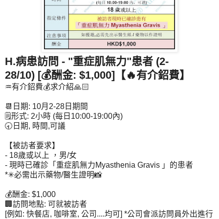
H.病患訪問 - "重症肌無力"患者 (2-
28/10)
[💰酬金: $1,000]【🔥有介鉊費】
♒有介鉊費💰求介紹🙏🏻
📆日期: 10月2-28日期間
🗒形式: 2小時 (每日10:00-19:00內)
🕣日期, 時間,可議
【被訪者要求】
- 18歲或以上 ，男/女
- 現時已確診「重症肌無力Myasthenia Gravis 」的患者
*✳必需出示藥物/醫生證明📸
💰酬金: $1,000
🏢訪問地點: 可就被訪者
[例如: 快餐店, 咖啡室, 公司....均可] *公司會派訪問員外出進行