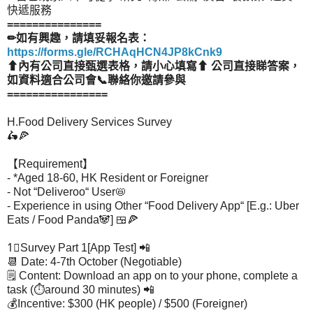
快遞服務
===============
✏如有興趣，請填妥報名表：
https://forms.gle/RCHAqHCN4JP8kCnk9
⬆內有公司直接甄選表格，請小心填寫⬆ 公司直接睇答案，
如資料適合公司會📞聯絡你邀請參與
================
H.Food Delivery Services Survey
🛵🍕
【Requirement】
- *Aged 18-60, HK Resident or Foreigner
- Not “Deliveroo“ User📛
- Experience in using Other “Food Delivery App“ [E.g.: Uber
Eats / Food Panda🐼] 🍱🍕
1⃣Survey Part 1[App Test] 📲
📆 Date: 4-7th October (Negotiable)
🗒 Content: Download an app on to your phone, complete a
task (⏱around 30 minutes) 📲
💰Incentive: $300 (HK people) / $500 (Foreigner)