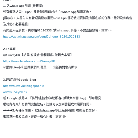
1. 入whats app群組 (最建議)
如有最新訪問、Tips、及最新配額均會先在Whats App群組發佈，
[請放心，入谷內只有管理員發放重點Post,Tips,部分敏感資料及有限名額的任務，絶對沒有廣告
及其他不必要雜訊]
有興趣入谷朋友，請聯絡61526333 (請whatsapp聯絡，不要直接致電，謝謝) 。
https://api.whatsapp.com/send?phone=85261526333
2.Fb專頁
@SurveyHK【訪問/座談會/神秘顧客- 兼職大本營】
https://www.facebook.com/SurveyHK
💡讚好Like👍和追蹤我們Fb專頁，一出新訪問會有顯示
3.追蹤我們Google Blog
https://surveyhk.blogspot.hk/
www.surveyhk.hk
或 Google 搜尋🔍 「訪問/座談會/神秘顧客- 兼職大本營blog」 即可看見
網站內有齊所有訪問完整連結，建議可以加到書籤或以電郵訂閱。
➡➡➡如有任何問題， 歡迎whatsapp/網上私訊/電郵 聯絡我們查詢，
很樂意回覆和恊助，會逐一細心回覆，謝謝 😄