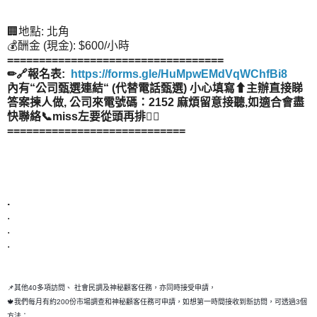
🏢地點: 北角
💰酬金 (現金): $600/小時
==================================
✏🔗報名表:
https://forms.gle/HuMpwEMdVqWChfBi8
內有“公司甄選連結“ (代替電話甄選) 小心填寫⬆主辦直接睇
答案揀人做, 公司來電號碼：2152 麻煩留意接聽,如適合會盡
快聯絡📞miss左要從頭再排👂🏻
============================
.
.
.
.
📌其他40多項訪問、 社會民調及神秘顧客任務，亦同時接受申請，
🍁我們每月有約200份市場調查和神秘顧客任務可申請，如想第一時間接收到新訪問，可透過3個
方法：