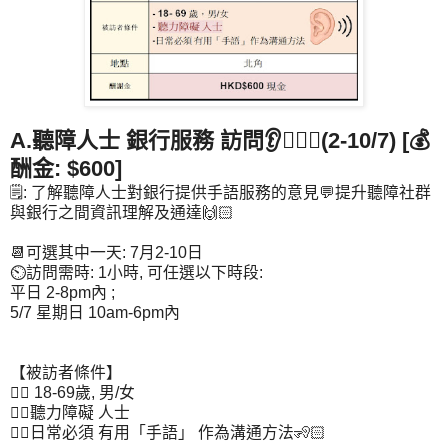
A.聽障人士 銀行服務 訪問👂👂🏻📱(2-10/7) [💰
酬金: $600]
🗒️: 了解聽障人士對銀行提供手語服務的意見💬提升聽障社群
與銀行之間資訊理解及通達🙌🏻
📆可選其中一天: 7月2-10日
⏲️訪問需時: 1小時, 可任選以下時段:
平日 2-8pm內 ;
5/7 星期日 10am-6pm內
【被訪者條件】
👉🏻 18-69歲, 男/女
👉🏻聽力障礙 人士
👉🏻日常必須 有用「手語」 作為溝通方法🧏🏻