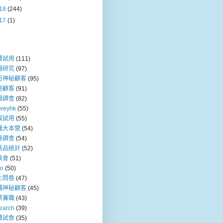
18
(244)
17
(1)
費試用
(111)
場研究
(97)
行神秘顧客
(95)
秘顧客
(91)
場調查
(82)
rveyhk
(55)
取試用
(55)
職大本營
(54)
卷調查
(54)
活品統計
(52)
談會
(51)
so
(50)
上問卷
(47)
舖神秘顧客
(45)
薪兼職
(43)
earch
(39)
費試食
(35)