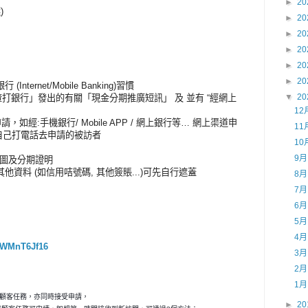
►
20
)
►
20
►
20
►
20
►
20
►
20
Internet/Mobile Banking)習慣
▼
20
「渣打銀行」發出的有關「現金分期推廣短訊」 及 並有 “經網上
12
如經:手機銀行/ Mobile APP / 網上銀行等… 網上渠道申
11
 或自己打電話去申請的被訪者
10
9
訊截圖及分期證明
他資料 (如信用咭號碼, 其他簽賬...)可先自行遮蓋
8
7
6
5
4
J2WMnT6Jf16
3
2
1
秘顧客任務，亦同時接受申請，
►
20