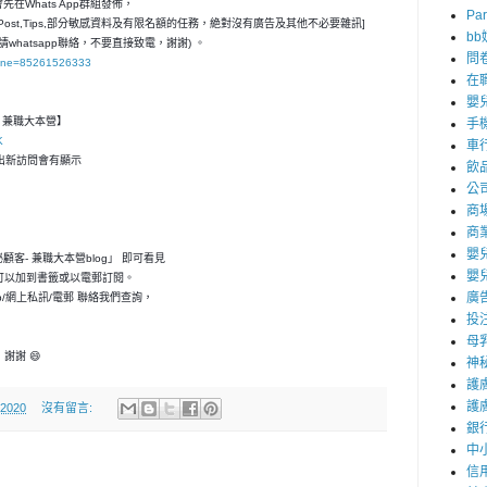
在Whats App群組發佈，
Par
ost,Tips,部分敏感資料及有限名額的任務，絶對沒有廣告及其他不必要雜訊]
b
請whatsapp聯絡，不要直接致電，謝謝) 。
問
hone=85261526333
在
嬰
客- 兼職大本營】
手
K
車
，一出新訪問會有顯示
飲
公
商
商
嬰
神秘顧客- 兼職大本營blog」 即可看見
嬰
可以加到書籤或以電郵訂閱。
廣
p/網上私訊/電郵 聯絡我們查詢，
投
母
謝謝 😄
神
護
護
 2020
沒有留言:
銀
中
信