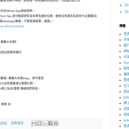
神秘顧客任務可申請，如想第一時間接收到新訪問，可透過3個方法：
►
20
在Whats App群組發佈，
►
20
ost,Tips,部分敏感資料及有限名額的任務，絶對沒有廣告及其他不必要雜訊]
請whatsapp聯絡，不要直接致電，謝謝) 。
標籤
hone=85261526333
免
市
客- 兼職大本營】
銀
K
神
，一出新訪問會有顯示
市
Su
索
兼
神秘顧客- 兼職大本營blog」 即可看見
問
可以加到書籤或以電郵訂閱。
生
p/網上私訊/電郵 聯絡我們查詢，
座
jet
網
謝謝 😄
店
高
res
 2020
沒有留言:
免