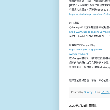
如有最新訪問、Tips、及最新配額均會先
[請放心，入谷內只有管理員發放重點P
有興趣入谷朋友，請聯絡61526333 (
https://api.whatsapp.com/send?p
2.Fb專頁
@SurveyHK【訪問/座談會/神秘顧
https://www.facebook.com/SurveyH
💡讚好Like👍和追蹤我們Fb專頁
3.追蹤我們Google Blog
https://surveyhk.blogspot.hk/
www.surveyhk.hk
或 Google 搜尋🔍 「訪問/座談會/
網站內有齊所有訪問完整連結，建議
➡➡➡如有任何問題， 歡迎whatsap
很樂意回覆和恊助，會逐一細心回覆，
Posted by
SurveyHK
on
6月 29,
2020年6月24日 星期三