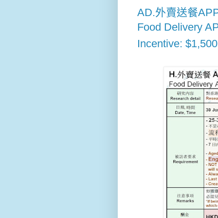
AD.外賣送餐APP(英
Food Delivery A
Incentive: $1,50