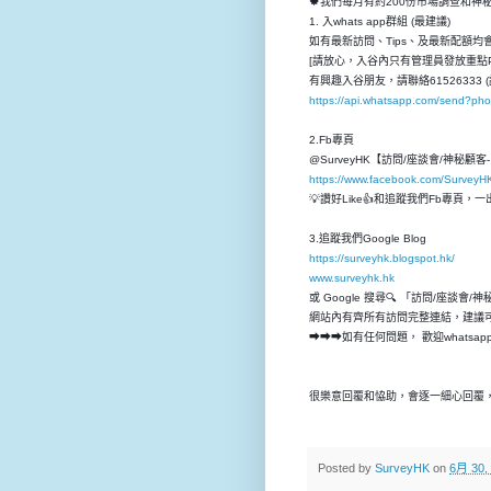
🍁我們每月有約200份市場調查和
1. 入whats app群組 (最建議)
如有最新訪問、Tips、及最新配額均會先
[請放心，入谷內只有管理員發放重點P
有興趣入谷朋友，請聯絡61526333 (
https://api.whatsapp.com/send?p
2.Fb專頁
@SurveyHK【訪問/座談會/神秘顧
https://www.facebook.com/SurveyH
💡讚好Like👍和追蹤我們Fb專頁
3.追蹤我們Google Blog
https://surveyhk.blogspot.hk/
www.surveyhk.hk
或 Google 搜尋🔍 「訪問/座談會/
網站內有齊所有訪問完整連結，建議
➡➡➡如有任何問題， 歡迎whatsap
很樂意回覆和恊助，會逐一細心回覆，
Posted by
SurveyHK
on
6月 30,