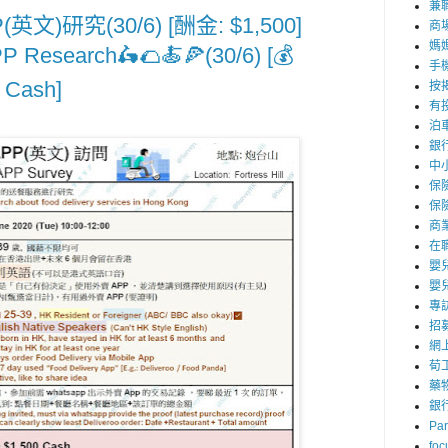
兼職
文)研究(30/6) [酬金: $1,500]
商
媽
PP Research🛵🌮🍝🍕(30/6) [💰
手
0 Cash]
按
有
泊
銀
中
保
保
商
在
嬰
嬰
專
招
網
荀
藥
銀
Par
foc