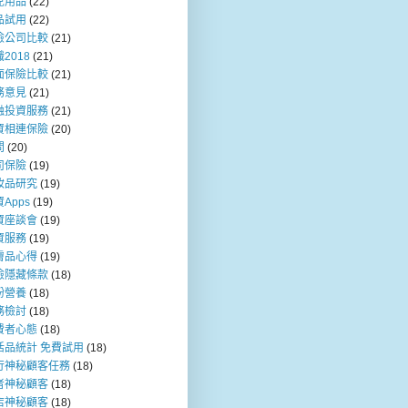
兒用品
(22)
品試用
(22)
險公司比較
(21)
2018
(21)
面保險比較
(21)
務意見
(21)
融投資服務
(21)
資相連保險
(20)
問
(20)
司保險
(19)
妝品研究
(19)
Apps
(19)
資座談會
(19)
資服務
(19)
膚品心得
(19)
險隱藏條款
(18)
粉營養
(18)
務檢討
(18)
費者心態
(18)
活品統計 免費試用
(18)
行神秘顧客任務
(18)
者神秘顧客
(18)
店神秘顧客
(18)