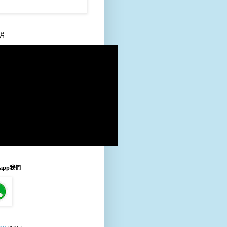
片
sapp我們