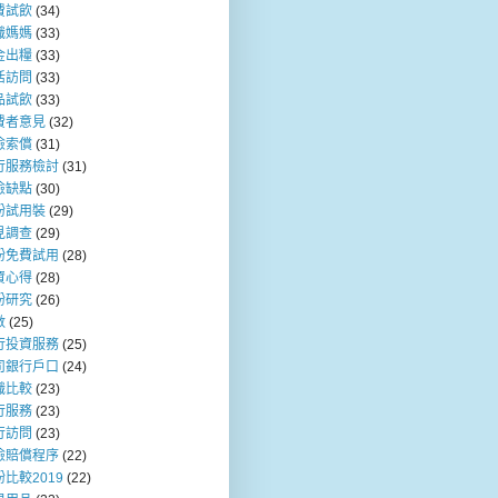
費試飲
(34)
職媽媽
(33)
金出糧
(33)
活訪問
(33)
品試飲
(33)
費者意見
(32)
險索償
(31)
行服務檢討
(31)
險缺點
(30)
粉試用裝
(29)
見調查
(29)
粉免費試用
(28)
資心得
(28)
粉研究
(26)
數
(25)
行投資服務
(25)
司銀行戶口
(24)
職比較
(23)
行服務
(23)
行訪問
(23)
險賠償程序
(22)
比較2019
(22)