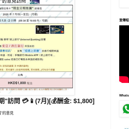
宣傳短
What
期"訪問 💳
📱(7月)[💰酬金: $1,800]
廣“的意見