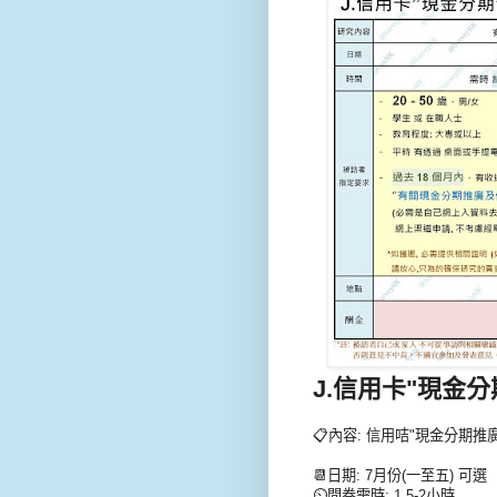
J.信用卡"現金分
📋內容: 信用咭"現金分期推
📆日期: 7月份(一至五) 可選
⏲️問卷需時: 1.5-2小時