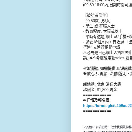
(09:30-18:00內,日期時間可選
【被訪者條件】
- 20-50歲, 男/女
- 學生 或 在職人士
- 教育程度: 大專或以上
- 平時有透過 網上💻/手機📲銀行 (
- 過去18個月內，有收過 
渠道” 去進行相關申請
⚠️必需是自己網上入資料去申請，
請, ❌不考慮經電話sales
✳️如獲邀, 如需提供👆🏻短
💝放心,只需顯示相關證明，其
🏬地點: 北角 港運大廈
💰酬金: $1,800 現金
============
✏詳情及報名表:
https://forms.gle/L159uu
============
📌其他40多項訪問、 社會民調及神