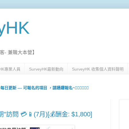
eyHK
客- 兼職大本營】
eyHK專業人員
SurveyHK最新動向
SurveyHK 收集個人資料聲明
更新 --- 可報名的項目 ，請踴躍報名~🙋🏻‍♀️💇🏻‍♀️
問 💳📱(7月)[💰酬金: $1,800]