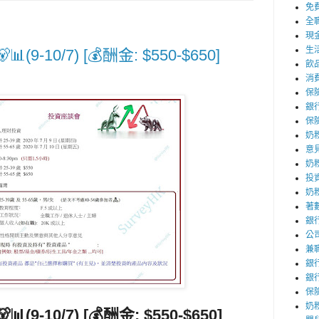
免
全
現
生
(9-10/7) [💰酬金: $550-$650]
飲
消
保
銀
保
奶
意
奶
投
奶
著
銀
公
兼
銀
銀
保
奶粉

📊
(9-10/7) [💰酬金: $550-$650]