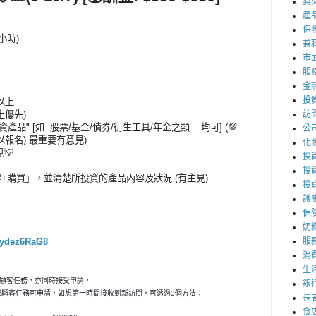
嬰
產
保
5小時)
兼職
市
服
金
投
或以上
以上優先)
訪
產品" [如: 股票/基金/債券/衍生工具/年金之類 ...均可] (💯
公
以報名) 最重要有意見)
化
💡
投資
投
+購買」，並清楚所投資的產品內容及狀況 (有主見)
投
護
保
奶
J1ydez6RaG8
服
消
生
秘顧客任務，亦同時接受申請，
銀
神秘顧客任務可申請，如想第一時間接收到新訪問，可透過3個方法：
長
食