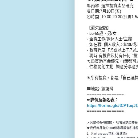
📃內容: 選擇投資產品研究
📆日期:7月10日(五)
🕘時間: 19:00-20:30(只需1.
【還欠配額】
- 55-65歲，男/女
- 全職工作/退休人士/主婦
- 如在職, 個人收入:>$20k
- 教育程度: F.5或以上(F.7
- 現時 有投資及持有任何 "投資
👈🏻買過基金優先，(無都可
- 性格開朗主動, 樂意分享意見
✴️所有投資，都是「自己選擇
🏢地點: 銅鑼灣
===============
✏詳情及報名表：
https://forms.gle/tCPTuq
===============
📌其他40多項訪問、 社會民調及神
🍁我們每月有約200份市場調查和
1. 入whats app群組 (最建議)