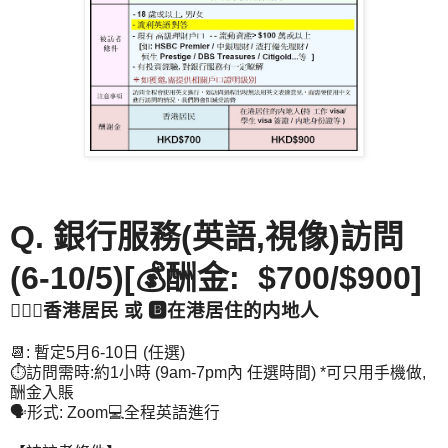
Q. 銀行服務(英語,視像)訪問
(6-10/5)[💰酬金: $700/$900]
👉🏻🅰️香港居民 或 🅱️在港居住的内地人
📆: 暫定5月6-10日 (任選)
⏱️訪問需時:約1小時 (9am-7pm內 任選時間) *可只用手機做,
酬金入賬
🗣️形式: Zoom💻全程英語進行