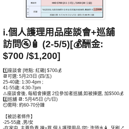
i.個人護理用品座談會+巡舖
訪問🚰🧴 (2-5/5)[💰酬金:
$700 /$1,200]
1️⃣座談會 [地點: 紅磡] $700💰
📆可選: 5月2/3日 (四/五)
25-40歲: 1:30-4pm ;
41-55歲: 4:30-7pm
⚠️座談會後, 每組會揀選 2位參加者巡舖,如被揀選, 加$500💰
2️⃣巡舖 📆: 5月4/5日 (六/日)
⏲️需時: 約60-70分鐘
【被訪者條件】
-25-55歲 ,男/女
-在家中, 主要負責 揀+買 個人護理用品 [如: 洗頭水🧴, 牙刷🪥,