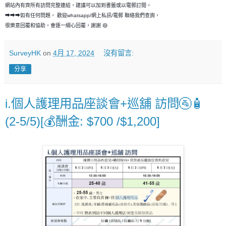
網站內有齊所有訪問完整連結，建議可以加到書籤或以電郵訂閱。
➡➡➡如有任何問題， 歡迎whatsapp/網上私訊/電郵 聯絡我們查詢，
很樂意回覆和恊助，會逐一細心回覆，謝謝 😄
SurveyHK
on
4月 17, 2024
沒有留言:
分享
i.個人護理用品座談會+巡舖 訪問🚰🧴
(2-5/5)[💰酬金: $700 /$1,200]