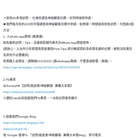
📌其他40多項訪問、 社會民調及神秘顧客任務，亦同時接受申請，
🍁我們每月有約200份市場調查和神秘顧客任務可申請，如想第一時間接收到新訪問，可透過3個
方法：
1. 入whats app群組 (最建議)
如有最新訪問、Tips、及最新配額均會先在Whats App群組發佈，
[請放心，入谷內只有管理員發放重點Post,Tips,部分敏感資料及有限名額的任務，絶對沒有廣告
及其他不必要雜訊]
有興趣入谷朋友，請聯絡61526333 (請whatsapp聯絡，不要直接致電，謝謝) 。
https://api.whatsapp.com/send?phone=85261526333
2.Fb專頁
@SurveyHK【訪問/座談會/神秘顧客- 兼職大本營】
https://www.facebook.com/SurveyHK
💡讚好Like👍和追蹤我們Fb專頁，一出新訪問會有顯示
3.追蹤我們Google Blog
https://surveyhk.blogspot.hk/
www.surveyhk.hk
或 Google 搜尋🔍 「訪問/座談會/神秘顧客- 兼職大本營blog」 即可看見