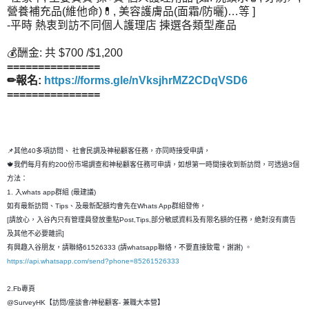
營養補充品(維他命)💊, 美容護膚品(面霜/防曬)…等 ]
-平時 熱衷到訪不同個人護理店 揀選各類型產品
💰酬金: 共 $700 /$1,200
===============
✏報名:
https://forms.gle/nVksjhrMZ2CDqVSD6
===============
📌其他40多項訪問、 社會民調及神秘顧客任務，亦同時接受申請，
🍁我們每月有約200份市場調查和神秘顧客任務可申請，如想第一時間接收到新訪問，可透過3個
方法：
1. 入whats app群組 (最建議)
如有最新訪問、Tips、及最新配額均會先在Whats App群組發佈，
[請放心，入谷內只有管理員發放重點Post,Tips,部分敏感資料及有限名額的任務，絶對沒有廣告
及其他不必要雜訊]
有興趣入谷朋友，請聯絡61526333 (請whatsapp聯絡，不要直接致電，謝謝) 。
https://api.whatsapp.com/send?phone=85261526333
2.Fb專頁
@SurveyHK【訪問/座談會/神秘顧客- 兼職大本營】