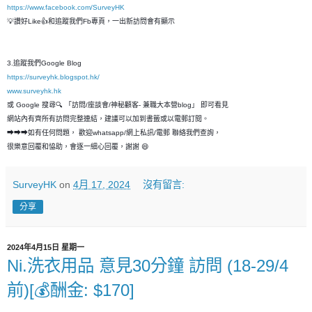
https://www.facebook.com/SurveyHK
💡讚好Like👍和追蹤我們Fb專頁，一出新訪問會有顯示
3.追蹤我們Google Blog
https://surveyhk.blogspot.hk/
www.surveyhk.hk
或 Google 搜尋🔍 「訪問/座談會/神秘顧客- 兼職大本營blog」 即可看見
網站內有齊所有訪問完整連結，建議可以加到書籤或以電郵訂閱。
➡➡➡如有任何問題， 歡迎whatsapp/網上私訊/電郵 聯絡我們查詢，
很樂意回覆和恊助，會逐一細心回覆，謝謝 😄
SurveyHK
on
4月 17, 2024
沒有留言:
分享
2024年4月15日 星期一
Ni.洗衣用品 意見30分鐘 訪問 (18-29/4
前)[💰酬金: $170]