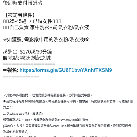
後即時支付報酬💰
【被訪者條件】
👉🏻25-45歲 ，已婚女性🙋🏻‍♀️
👉🏻自己負責 家中洗衫+買 洗衣粉/洗衣液
✳️如獲邀, 需影家中用的洗衣粉/洗衣液📸
💰酬金: $170💰/30分鐘
🏢地點: 觀塘 創紀之城
===================
✏報名:
https://forms.gle/GU6F1bwYAnhfTXSM9
=============
📌其他40多項訪問、 社會民調及神秘顧客任務，亦同時接受申請，
🍁我們每月有約200份市場調查和神秘顧客任務可申請，如想第一時間接收到新訪問，可透過3個
方法：
1. 入whats app群組 (最建議)
如有最新訪問、Tips、及最新配額均會先在Whats App群組發佈，
[請放心，入谷內只有管理員發放重點Post,Tips,部分敏感資料及有限名額的任務，絶對沒有廣告
及其他不必要雜訊]