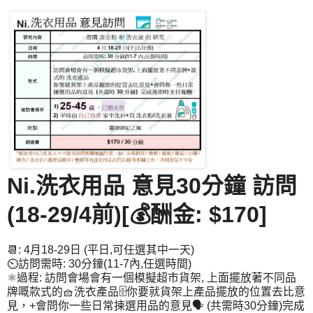
Ni.洗衣用品 意見30分鐘 訪問
(18-29/4前)[💰酬金: $170]
📆: 4月18-29日 (平日,可任選其中一天)
⏲️訪問需時: 30分鐘(11-7內,任選時間)
⚛️過程: 訪問會場會有一個模擬超市貨架, 上面擺放著不同品
牌嘅款式的🧺洗衣產品🗄️你要就貨架上產品擺放的位置去比意
見，+會問你一些日常揀選用品的意見🗣️ (共需時30分鐘)完成