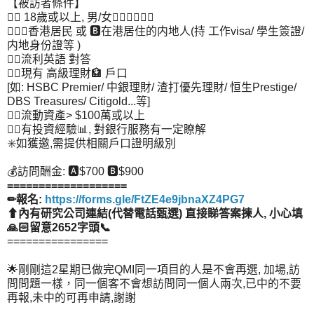
【被訪者條件】
👉🏻 18歲或以上, 男/女💁🏻‍♂💁🏻‍♀
👉🏻🅰️香港居民 或 🅱️在港居住的内地人(持 工作visa/ 學生簽證/
内地身份證等 )
👉🏻流利英語 對答
👉🏻現有 高級理財🏦 戶口
[如: HSBC Premier/ 中銀理財/ 渣打優先理財/ 恒生Prestige/
DBS Treasures/ Citigold...等]
👉🏻流動資產> $100萬或以上
👉🏻有投資經驗📊, 對銀行服務有一定瞭解
✳️如獲邀,需提供相關戶口證明級別
💰訪問酬金: 🅰️$700 🅱️$900
===================
✏報名:
https://forms.gle/FtZE4e9jbnaXZ4PG7
⬆內有研究公司連結(代替電話甄選) 直接睇答案揀人, 小心填
🙏🏻留意2652字頭📞
================
🌟剛剛這2星期已做完QMI同一項目的人是不會再選, 加場,訪
問問題一樣，同一個客不會想訪問同一個人兩次,已中的不要
再報,未中的可再申請,謝謝