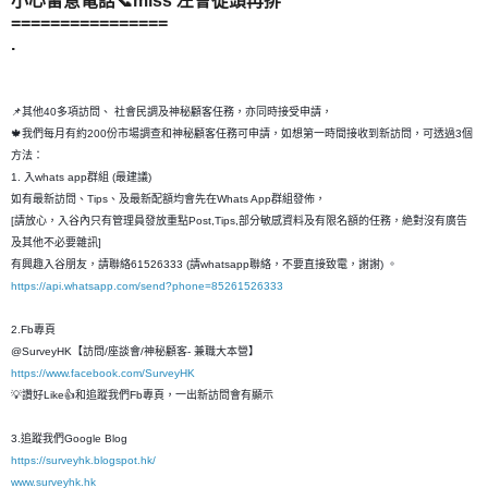
小心留意電話📞miss 左會從頭再排
================
.
📌其他40多項訪問、 社會民調及神秘顧客任務，亦同時接受申請，
🍁我們每月有約200份市場調查和神秘顧客任務可申請，如想第一時間接收到新訪問，可透過3個
方法：
1. 入whats app群組 (最建議)
如有最新訪問、Tips、及最新配額均會先在Whats App群組發佈，
[請放心，入谷內只有管理員發放重點Post,Tips,部分敏感資料及有限名額的任務，絶對沒有廣告
及其他不必要雜訊]
有興趣入谷朋友，請聯絡61526333 (請whatsapp聯絡，不要直接致電，謝謝) 。
https://api.whatsapp.com/send?phone=85261526333
2.Fb專頁
@SurveyHK【訪問/座談會/神秘顧客- 兼職大本營】
https://www.facebook.com/SurveyHK
💡讚好Like👍和追蹤我們Fb專頁，一出新訪問會有顯示
3.追蹤我們Google Blog
https://surveyhk.blogspot.hk/
www.surveyhk.hk