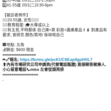
2️⃣
31-40歲 20/1(二)12-2:30pm
3️⃣
41-55歲 20/1(二)3:30-6pm
【被訪者條件】
👉🏻
20-55歲, 女性
🙋🏻‍♀️
👉🏻
教育程度:
🎓
大專或以上
👉🏻
有主見,平時都係 自己揀+買 彩妝+護膚產品
💄
🧴
對產品有
要求, 會研究 顏色/質地/ 係咪啱自己
🏢
地點: 北角
💰
酬金: $600 現金
===============
✏
🔗
報名:
https://forms.gle/pcKUC6EapifgpHHL7
⬆
內有市場研究公司申請表(代替電話甄選) 直接睇答案揀人,
小心留意電話
📞
miss 左會從頭再排
================
.