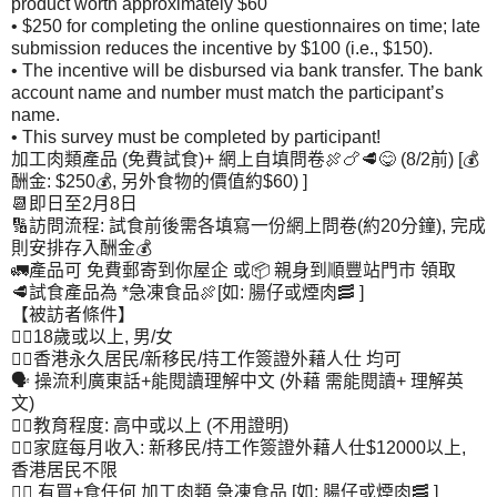
product worth approximately $60
• $250 for completing the online questionnaires on time; late
submission reduces the incentive by $100 (i.e., $150).
• The incentive will be disbursed via bank transfer. The bank
account name and number must match the participant’s
name.
• This survey must be completed by participant!
加工肉類產品 (免費試食)+ 網上自填問卷🍖🍗🥩😋 (8/2前) [💰
酬金: $250💰, 另外食物的價值約$60) ]
📆即日至2月8日
🔢訪問流程: 試食前後需各填寫一份網上問卷(約20分鐘), 完成
則安排存入酬金💰
🚛產品可 免費郵寄到你屋企 或📦 親身到順豐站門市 領取
🥩試食產品為 *急凍食品🍖[如: 腸仔或煙肉🥓 ]
【被訪者條件】
👉🏻18歲或以上, 男/女
👉🏻香港永久居民/新移民/持工作簽證外藉人仕 均可
🗣️ 操流利廣東話+能閱讀理解中文 (外藉 需能閱讀+ 理解英
文)
👉🏻教育程度: 高中或以上 (不用證明)
👉🏻家庭每月收入: 新移民/持工作簽證外藉人仕$12000以上,
香港居民不限
👉🏻 有買+食任何 加工肉類 急凍食品 [如: 腸仔或煙肉🥓 ]