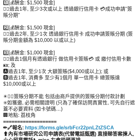
1️⃣[💰酬金: $1,500 現金]
👉🏻過去1年, 至少3次或以上 透過銀行信用卡 💳成功申請"簽
賬分期"
2️⃣[💰酬金: $1,500 現金]
👉🏻過去2年, 至少1次 透過銀行信用卡 成功申請簽賬分期 (簽
賬分期金額為 $10,000 以或以上)
3️⃣[💰酬金: $1,000 現金]
👉🏻過去1個月有透過銀行 做信用卡簽賬💳 或 繳付信用卡數
🪪; 及
🅰️過去1年, 至少1次 大額簽賬($4,000或以上); 或
🅱️過去1年, 消費多 至少有1個月 單一信用卡 總簽賬達
$10,000或以上
✴️👆🏻簽賬分期不能 包括由商戶提供的簽賬分期付款計劃
✳️如獲邀, 必需相關證明 (只為了確保訪問真實性, 可先自行遮
蓋不必要資料 (如卡號碼…)
🏢地點: 荔枝角
===================
✏🔗報名:
https://forms.gle/srbFcr22pnLZtZSCA
⬆內有市場研究公司申請表(代替電話甄選) 直接睇答案揀人,