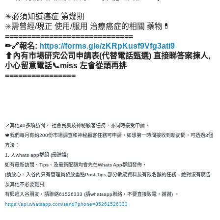
✴️必須知道癌症 第幾期
✳️需曾經/現正 使用/服用 治療癌症的相關 藥物💊
=============================
✏🔗報名:
https://forms.gle/zKRpKusf9Vfg3ati9
⬆內有市場研究公司申請表(代替電話甄選) 直接睇答案揀人,
小心留意電話📞miss 左會從頭再排
================
📌其他40多項訪問、 社會民調及神秘顧客任務，亦同時接受申請，
🍁我們每月有約200份市場調查和神秘顧客任務可申請，如想第一時間接收到新訪問，可透過3個
方法：
1. 入whats app群組 (最建議)
如有最新訪問、Tips、及最新配額均會先在Whats App群組發佈，
[請放心，入谷內只有管理員發放重點Post,Tips,部分敏感資料及有限名額的任務，絶對沒有廣告
及其他不必要雜訊]
有興趣入谷朋友，請聯絡61526333 (請whatsapp聯絡，不要直接致電，謝謝) 。
https://api.whatsapp.com/send?phone=85261526333