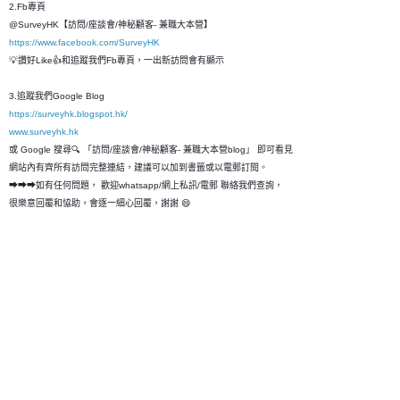
2.Fb專頁
@SurveyHK【訪問/座談會/神秘顧客- 兼職大本營】
https://www.facebook.com/SurveyHK
💡讚好Like👍和追蹤我們Fb專頁，一出新訪問會有顯示
3.追蹤我們Google Blog
https://surveyhk.blogspot.hk/
www.surveyhk.hk
或 Google 搜尋🔍 「訪問/座談會/神秘顧客- 兼職大本營blog」 即可看見
網站內有齊所有訪問完整連結，建議可以加到書籤或以電郵訂閱。
➡➡➡如有任何問題， 歡迎whatsapp/網上私訊/電郵 聯絡我們查詢，
很樂意回覆和恊助，會逐一細心回覆，謝謝 😄