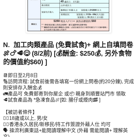
N. 加工肉類產品 (免費試食)+ 網上自填問卷
🍖🍗🥩😋 (8/2前) [💰酬金: $250💰, 另外食物
的價值約$60) ]
📆即日至2月8日
🔢訪問流程: 試食前後需各填寫一份網上問卷(約20分鐘), 完成
則安排存入酬金💰
🚛產品可 免費郵寄到你屋企 或📦 親身到順豐站門市 領取
🥩試食產品為 *急凍食品🍖[如: 腸仔或煙肉🥓 ]
【被訪者條件】
👉🏻18歲或以上, 男/女
👉🏻香港永久居民/新移民/持工作簽證外藉人仕 均可
🗣️ 操流利廣東話+能閱讀理解中文 (外藉 需能閱讀+ 理解英
文)