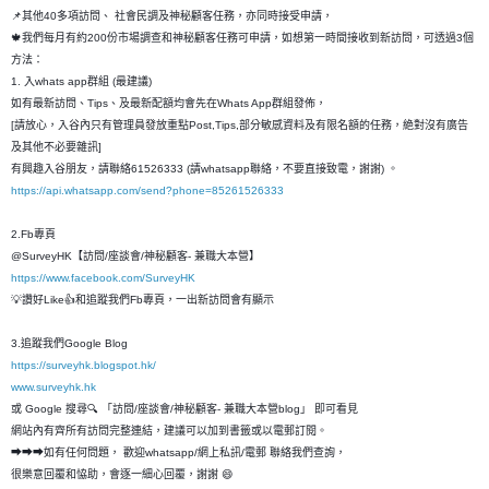
📌其他40多項訪問、 社會民調及神秘顧客任務，亦同時接受申請，
🍁我們每月有約200份市場調查和神秘顧客任務可申請，如想第一時間接收到新訪問，可透過3個
方法：
1. 入whats app群組 (最建議)
如有最新訪問、Tips、及最新配額均會先在Whats App群組發佈，
[請放心，入谷內只有管理員發放重點Post,Tips,部分敏感資料及有限名額的任務，絶對沒有廣告
及其他不必要雜訊]
有興趣入谷朋友，請聯絡61526333 (請whatsapp聯絡，不要直接致電，謝謝) 。
https://api.whatsapp.com/send?phone=85261526333
2.Fb專頁
@SurveyHK【訪問/座談會/神秘顧客- 兼職大本營】
https://www.facebook.com/SurveyHK
💡讚好Like👍和追蹤我們Fb專頁，一出新訪問會有顯示
3.追蹤我們Google Blog
https://surveyhk.blogspot.hk/
www.surveyhk.hk
或 Google 搜尋🔍 「訪問/座談會/神秘顧客- 兼職大本營blog」 即可看見
網站內有齊所有訪問完整連結，建議可以加到書籤或以電郵訂閱。
➡➡➡如有任何問題， 歡迎whatsapp/網上私訊/電郵 聯絡我們查詢，
很樂意回覆和恊助，會逐一細心回覆，謝謝 😄