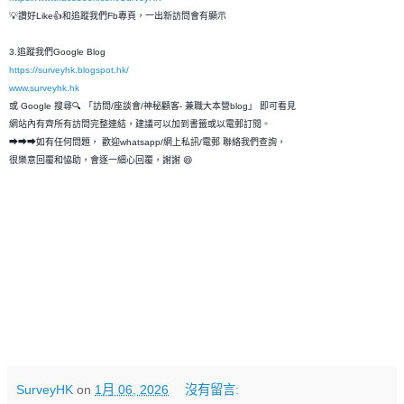
💡讚好Like👍和追蹤我們Fb專頁，一出新訪問會有顯示
3.追蹤我們Google Blog
https://surveyhk.blogspot.hk/
www.surveyhk.hk
或 Google 搜尋🔍 「訪問/座談會/神秘顧客- 兼職大本營blog」 即可看見
網站內有齊所有訪問完整連結，建議可以加到書籤或以電郵訂閱。
➡➡➡如有任何問題， 歡迎whatsapp/網上私訊/電郵 聯絡我們查詢，
很樂意回覆和恊助，會逐一細心回覆，謝謝 😄
SurveyHK
on
1月 06, 2026
沒有留言: