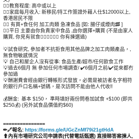
👉🏻教育程度: 高中或以上
👉🏻家庭每月收入: 新移民/持工作簽證外藉人仕$12000以上,
香港居民不限
👉🏻 有買+食任何 加工肉類 急凍食品 [如: 腸仔或煙肉🥓 ]
👉🏻平日 主要由你負責家中食品 ,由你選擇+購買 (不是由家人
購買, 你見有就食🙅🏻‍♀️🙅🏻‍♂️ 你有揀選過)
💡試食研究, 參加者不抗拒食用其他品牌之加工肉類產品，,
無食物敏感情況
💡 自己和屋企人沒有從事: 食品生產/超市/任何飲食工作
💡過去6個月 無 參加任何市場調查/ ✔️6個月之前/✔️從來都冇
參加過
💡酬謝費會經由銀行轉帳形式發放，必需是被訪者名字相符
的銀行戶口名稱+號碼，是次訪問不能由他人代收‼️
💰酬金: 基本 $150， 準時填好兩份問卷加試食 +$100 (即共
$250💰) (另外試食品價值約$60)
===============
✏🔗報名:
https://forms.gle/UGcZnMf79i21gtHdA
⬆內有市場研究公司申請表(代替電話甄選) 直接睇答案揀人,