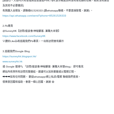
[請放心，入谷內只有管理員發放重點Post,Tips,部分敏感資料及有限名額的任務，絶對沒有廣告
及其他不必要雜訊]
有興趣入谷朋友，請聯絡61526333 (請whatsapp聯絡，不要直接致電，謝謝) 。
https://api.whatsapp.com/send?phone=85261526333
2.Fb專頁
@SurveyHK【訪問/座談會/神秘顧客- 兼職大本營】
https://www.facebook.com/SurveyHK
💡讚好Like👍和追蹤我們Fb專頁，一出新訪問會有顯示
3.追蹤我們Google Blog
https://surveyhk.blogspot.hk/
www.surveyhk.hk
或 Google 搜尋🔍 「訪問/座談會/神秘顧客- 兼職大本營blog」 即可看見
網站內有齊所有訪問完整連結，建議可以加到書籤或以電郵訂閱。
➡➡➡如有任何問題， 歡迎whatsapp/網上私訊/電郵 聯絡我們查詢，
很樂意回覆和恊助，會逐一細心回覆，謝謝 😄