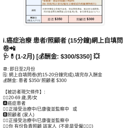
i.癌症治療 患者/照顧者 (15分鐘)網上自填問
卷📲
🩺💊(1-2月) [💰酬金: $300/$350] 💥
📆: 即日至2月份
🗒️: 網上自填問卷(約15-20分鐘完成),填完存入酬金
💰酬金: 患者 $350/ 照顧者 $300
【被訪者現欠條件】:
👉🏻20-69 歲,男/女
🅰️癌症患者
👉🏻正接受治療中/已康復並監察中 或
🅱️照顧者 (家人)
👉🏻正接受治療中/已康復並監察中
👉🏻你 有份負責照顧 該家人 (不能是受僱🙅🏻‍♂️)