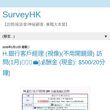
SurveyHK
【訪問/座談會/神秘顧客- 兼職大本營】
▼
2026年1月13日 星期二
H.銀行客戶經理 (視像)(不用開鏡頭) 訪
問(1月)👩🏻‍⚖️💼[💰酬金 (現金): $500/20分
鐘]