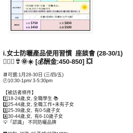
i.女士防曬產品使用習慣 座談會 (28-30/1)
🧏🏻‍♀️👙🌞☀️ [💰酬金:450-850] 💥
📆可選:1月28-30日 (三/四/五)
🕗10:30-1pm/ 3-5:30pm
【被訪者條件】
1️⃣18-24歲,女, 全職學生 📚
2️⃣25-44歲,女, 全職工作+未有子女
3️⃣25-39歲,女, 有0-5歲子女
4️⃣30-44歲,女, 有6-10歲子女
💡「認識」 不同防曬品牌