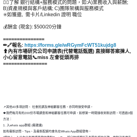
👉🏻了解 銀行結構+服務模式的問題，如:A)業務收入與薪酬;
B)資產規模與客戶結構; C)圑隊架構與服務模式
✳️如獲邀, 需卡片/Linkedin 證明 職位
💰酬金 (現金): $500/20分鐘
===============
✏🔗報名:
https://forms.gle/wRGymFcWT51kujdg8
⬆內有市場研究公司申請表(代替電話甄選) 直接睇答案揀人,
小心留意電話📞miss 左會從頭再排
================
📌其他40多項訪問、 社會民調及神秘顧客任務，亦同時接受申請，
🍁我們每月有約200份市場調查和神秘顧客任務可申請，如想第一時間接收到新訪問，可透過3個
方法：
1. 入whats app群組 (最建議)
如有最新訪問、Tips、及最新配額均會先在Whats App群組發佈，