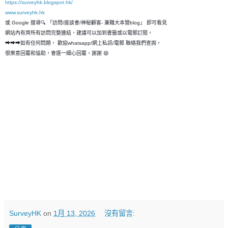
https://surveyhk.blogspot.hk/
www.surveyhk.hk
或 Google 搜尋🔍 「訪問/座談會/神秘顧客- 兼職大本營blog」 即可看見
網站內有齊所有訪問完整連結，建議可以加到書籤或以電郵訂閱。
➡➡➡如有任何問題， 歡迎whatsapp/網上私訊/電郵 聯絡我們查詢，
很樂意回覆和恊助，會逐一細心回覆，謝謝 😄
SurveyHK
on
1月 13, 2026
沒有留言: