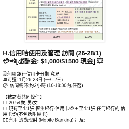
H.信用咭使用及管理 訪問 (26-28/1)
💳📲[💰酬金: $1,000/$1500 現金] 💥
🗒️有關 銀行信用卡分期 意見
📆可選: 1月26-28日 (一/二/三)
⏱️: 訪問需時:約2小時 (10-18:30內,任選)
【被訪者共同條件】:
👉🏻20-54歲, 男/女
👉🏻現有至少1張 恒生銀行-信用卡💳 + 至少1張 任何銀行的 信
用卡💳(不包括附屬卡)
👉🏻有用 流動理財 (Mobile Banking)📱 及: