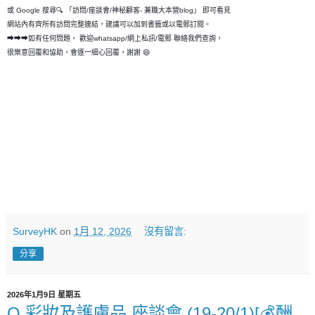
或 Google 搜尋🔍 「訪問/座談會/神秘顧客- 兼職大本營blog」 即可看見
網站內有齊所有訪問完整連結，建議可以加到書籤或以電郵訂閱。
➡➡➡如有任何問題， 歡迎whatsapp/網上私訊/電郵 聯絡我們查詢，
很樂意回覆和恊助，會逐一細心回覆，謝謝 😄
SurveyHK
on
1月 12, 2026
沒有留言:
分享
2026年1月9日 星期五
Q.彩妝及護膚品 座談會 (19-20/1)[💰酬