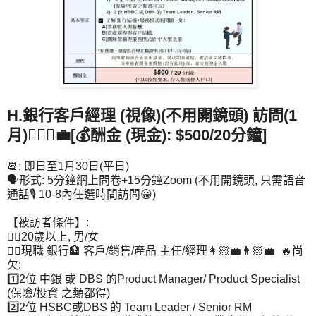
H.銀行客戶經理 (視像)(不用開鏡頭) 訪問(1
月)👩🏻‍⚖️💼[💰酬金 (現金): $500/20分鐘]
📆: 即日至1月30日(平日)
🗣️形式: 5分鐘網上問卷+15分鐘Zoom (不用開鏡頭, 只需語音
通話🎙️ 10-8內任選時間訪問😀)
【被訪者條件】:
👉🏻20歲以上, 男/女
👉🏻現職 銀行🏦 客戶/銷售/產品 主任/經理👩🏻‍💼👨🏻‍💼 🔥尚
欠:
1️⃣2位 中銀 或 DBS 的Product Manager/ Product Specialist
(保險/投資 之類都得)
2️⃣2位 HSBC或DBS 的 Team Leader / Senior RM