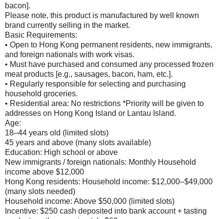
bacon].
Please note, this product is manufactured by well known
brand currently selling in the market.
Basic Requirements:
• Open to Hong Kong permanent residents, new immigrants,
and foreign nationals with work visas.
• Must have purchased and consumed any processed frozen
meat products [e.g., sausages, bacon, ham, etc.].
• Regularly responsible for selecting and purchasing
household groceries.
• Residential area: No restrictions *Priority will be given to
addresses on Hong Kong Island or Lantau Island.
Age:
18–44 years old (limited slots)
45 years and above (many slots available)
Education: High school or above
New immigrants / foreign nationals: Monthly Household
income above $12,000
Hong Kong residents: Household income: $12,000–$49,000
(many slots needed)
Household income: Above $50,000 (limited slots)
Incentive: $250 cash deposited into bank account + tasting