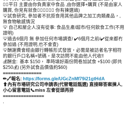
👉🏻平日 主要由你負責家中食品 ,由你選擇+購買 (不是由家人
購買, 你見有就食🙅🏻‍♀️🙅🏻‍♂️ 你有揀選過)
💡試食研究, 參加者不抗拒食用其他品牌之加工肉類產品，,
無食物敏感情況
💡 自己和屋企人沒有從事: 食品生產/超市/任何飲食工作(不用
證明)
💡過去6個月 無 參加任何市場調查/ ✔️6個月之前/✔️從來都冇
參加過 (不用證明,也不會查)
💡酬謝費會經由銀行轉帳形式發放，必需是被訪者名字相符
的銀行戶口名稱+號碼，是次訪問不能由他人代收‼️
💰酬金: 基本 $150， 準時填好兩份問卷加試食 +$100 (即共
$250💰) (另外試食品價值約$60)
===============
✏🔗報名:
https://forms.gle/UGcZnMf79i21gtHdA
⬆內有市場研究公司申請表(代替電話甄選) 直接睇答案揀人,
小心留意電話📞miss 左會從頭再排
================
.