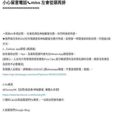
小心留意電話📞miss 左會從頭再排
================
📌其他40多項訪問、 社會民調及神秘顧客任務，亦同時接受申請，
🍁我們每月有約200份市場調查和神秘顧客任務可申請，如想第一時間接收到新訪問，可透過3個
方法：
1. 入whats app群組 (最建議)
如有最新訪問、Tips、及最新配額均會先在Whats App群組發佈，
[請放心，入谷內只有管理員發放重點Post,Tips,部分敏感資料及有限名額的任務，絶對沒有廣告
及其他不必要雜訊]
有興趣入谷朋友，請聯絡61526333 (請whatsapp聯絡，不要直接致電，謝謝) 。
https://api.whatsapp.com/send?phone=85261526333
2.Fb專頁
@SurveyHK【訪問/座談會/神秘顧客- 兼職大本營】
https://www.facebook.com/SurveyHK
💡讚好Like👍和追蹤我們Fb專頁，一出新訪問會有顯示
3.追蹤我們Google Blog