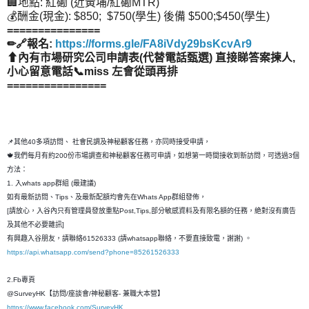
🏢地點: 紅磡 (近黃埔/紅磡MTR)
💰酬金(現金): $850; $750(學生) 後備 $500;$450(學生)
===============
✏🔗報名:
https://forms.gle/FA8iVdy29bsKcvAr9
⬆內有市場研究公司申請表(代替電話甄選) 直接睇答案揀人,
小心留意電話📞miss 左會從頭再排
================
📌其他40多項訪問、 社會民調及神秘顧客任務，亦同時接受申請，
🍁我們每月有約200份市場調查和神秘顧客任務可申請，如想第一時間接收到新訪問，可透過3個
方法：
1. 入whats app群組 (最建議)
如有最新訪問、Tips、及最新配額均會先在Whats App群組發佈，
[請放心，入谷內只有管理員發放重點Post,Tips,部分敏感資料及有限名額的任務，絶對沒有廣告
及其他不必要雜訊]
有興趣入谷朋友，請聯絡61526333 (請whatsapp聯絡，不要直接致電，謝謝) 。
https://api.whatsapp.com/send?phone=85261526333
2.Fb專頁
@SurveyHK【訪問/座談會/神秘顧客- 兼職大本營】
https://www.facebook.com/SurveyHK