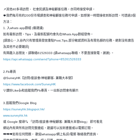
📌其他40多項訪問、 社會民調及神秘顧客任務，亦同時接受申請，
🍁我們每月有約200份市場調查和神秘顧客任務可申請，如想第一時間接收到新訪問，可透過3個
方法：
1. 入whats app群組 (最建議)
如有最新訪問、Tips、及最新配額均會先在Whats App群組發佈，
[請放心，入谷內只有管理員發放重點Post,Tips,部分敏感資料及有限名額的任務，絶對沒有廣告
及其他不必要雜訊]
有興趣入谷朋友，請聯絡61526333 (請whatsapp聯絡，不要直接致電，謝謝) 。
https://api.whatsapp.com/send?phone=85261526333
2.Fb專頁
@SurveyHK【訪問/座談會/神秘顧客- 兼職大本營】
https://www.facebook.com/SurveyHK
💡讚好Like👍和追蹤我們Fb專頁，一出新訪問會有顯示
3.追蹤我們Google Blog
https://surveyhk.blogspot.hk/
www.surveyhk.hk
或 Google 搜尋🔍 「訪問/座談會/神秘顧客- 兼職大本營blog」 即可看見
網站內有齊所有訪問完整連結，建議可以加到書籤或以電郵訂閱。
➡➡➡如有任何問題， 歡迎whatsapp/網上私訊/電郵 聯絡我們查詢，