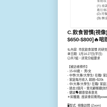
C.飲食習慣(視像)座
$650-$800]
📃內容: 市民飲食習慣 的研
📆日期: 1月14-27日(平日)
🕝共7組，詳見分組要求
【被訪者條件】
- 15-60歲， 男/女
- 中學/大專/大學生/ 在職/ 
- 家庭每月收入 超過>$20k
- 中/大專/大學生/ 在職/ 家
- 過去1個月，曾光顧餐廳[如快
- 健談🗣️願意發表意見
✴️如獲邀, 座談會前需用pow
🖥️型式: 視像訪問 (Zoom)