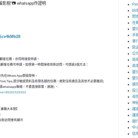
影相“📷 whatsapp作證明
Par
b
問
在
嬰
手
eScv4kMb28
車
飲
公
秘顧客任務，亦同時接受申請，
商
神秘顧客任務可申請，如想第一時間接收到新訪問，可透過3個方法：
商
嬰
在Whats App群組發佈，
嬰
ost,Tips,部分敏感資料及有限名額的任務，絶對沒有廣告及其他不必要雜訊]
廣
請whatsapp聯絡，不要直接致電，謝謝) 。
投
hone=85261526333
母
神
護
客- 兼職大本營】
K
護
，一出新訪問會有顯示
銀
中
信