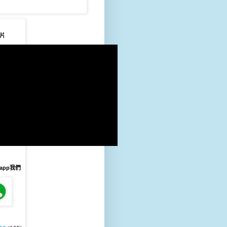
片
sapp我們