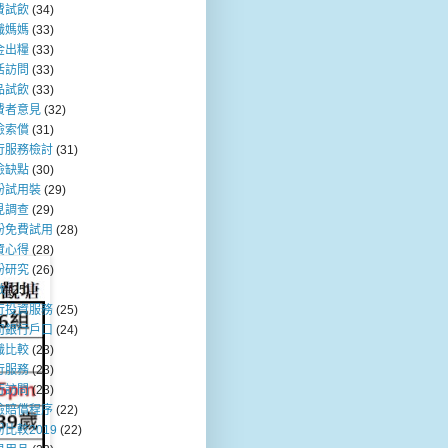
費試飲
(34)
職媽媽
(33)
金出糧
(33)
活訪問
(33)
品試飲
(33)
費者意見
(32)
險索償
(31)
行服務檢討
(31)
險缺點
(30)
粉試用裝
(29)
見調查
(29)
粉免費試用
(28)
資心得
(28)
粉研究
(26)
數
(25)
行投資服務
(25)
司銀行戶口
(24)
職比較
(23)
行服務
(23)
行訪問
(23)
險賠償程序
(22)
比較2019
(22)