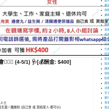
嬰
產
保
兼職
市
服
金
投
訪
公
化
投資
投
‍♀️ (4-5/1) 🩺[💰酬金: $400]
投
護
保
奶
服
消
生
銀
長
休人士
益生菌 / 纖維粉 (自己食 或 買給家人 都可以)
食