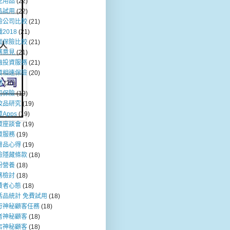
兒用品
(22)
品試用
(22)
險公司比較
(21)
2018
(21)
面保險比較
(21)
務意見
(21)
融投資服務
(21)
資相連保險
(20)
問
(20)
司保險
(19)
妝品研究
(19)
Apps
(19)
資座談會
(19)
資服務
(19)
膚品心得
(19)
險隱藏條款
(18)
粉營養
(18)
務檢討
(18)
費者心態
(18)
活品統計 免費試用
(18)
行神秘顧客任務
(18)
者神秘顧客
(18)
店神秘顧客
(18)