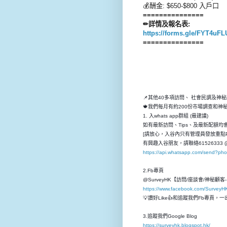
💰酬金: $650-$800 入戶口
===============
✏詳情及報名表:
https://forms.gle/FYT4uF
===============
📌其他40多項訪問、 社會民調及神
🍁我們每月有約200份市場調查和
1. 入whats app群組 (最建議)
如有最新訪問、Tips、及最新配額均會先
[請放心，入谷內只有管理員發放重點P
有興趣入谷朋友，請聯絡61526333 (
https://api.whatsapp.com/send?p
2.Fb專頁
@SurveyHK【訪問/座談會/神秘顧
https://www.facebook.com/SurveyH
💡讚好Like👍和追蹤我們Fb專頁
3.追蹤我們Google Blog
https://surveyhk.blogspot.hk/