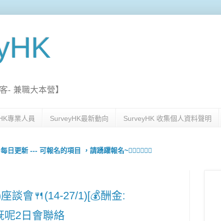
eyHK
客- 兼職大本營】
eyHK專業人員
SurveyHK最新動向
SurveyHK 收集個人資料聲明
更新 --- 可報名的項目 ，請踴躍報名~🙋🏻‍♀️💇🏻‍♀️
談會🍴(14-27/1)[💰酬金:
啱既呢2日會聯絡