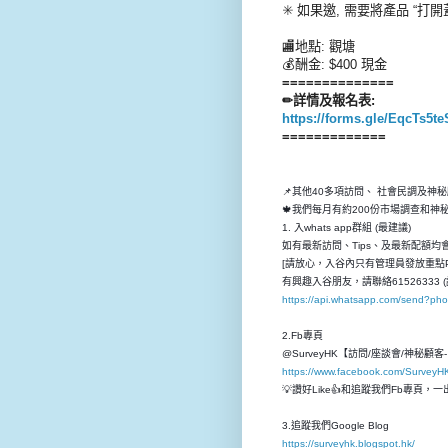
✳️ 如果邀, 需要將產品 “打開蓋
🏬地點: 觀塘
💰酬金: $400 現金
==============
✏詳情及報名表:
https://forms.gle/EqcTs5t
=============
📌其他40多項訪問、 社會民調及神
🍁我們每月有約200份市場調查和
1. 入whats app群組 (最建議)
如有最新訪問、Tips、及最新配額均會先
[請放心，入谷內只有管理員發放重點P
有興趣入谷朋友，請聯絡61526333 (
https://api.whatsapp.com/send?p
2.Fb專頁
@SurveyHK【訪問/座談會/神秘顧
https://www.facebook.com/SurveyH
💡讚好Like👍和追蹤我們Fb專頁
3.追蹤我們Google Blog
https://surveyhk.blogspot.hk/