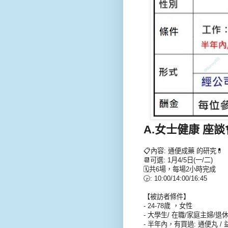
A.女士健康 座談會💁🏻
📋內容: 通便成藥 的研究💊
📆可選: 1月4/5日(一/二)
🗓️共6場，每場2小時完成
🕞: 10:00/14:00/16:45
【被訪者條件】
- 24-78歲 ，女性
- 大學生/ 在職/家庭主婦/退
- 半年內，有買過: 通便丸 / 