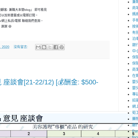
兼職
商
神秘顧客- 兼職大本營blog」 即可看見
媽
可以加到書籤或以電郵訂閱。
手
p/網上私訊/電郵 聯絡我們查詢，
按
謝謝 😄
有
泊
銀
, 2020
沒有留言:
中
保
保
商
在
談會[21-22/12) [💰酬金: $500-
嬰
嬰
專
招
網
荀
藥
銀
Par
foc