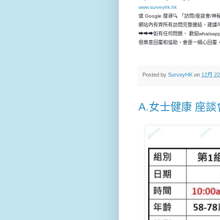
www.surveyhk.hk
或 Google 搜尋🔍 「訪問/座談會/
網站內有齊所有訪問完整連結，建議
➡➡➡如有任何問題， 歡迎whatsap
很樂意回覆和恊助，會逐一細心回覆，
Posted by
SurveyHK
on
12月 22
A.女士健康 座談會💁🏻