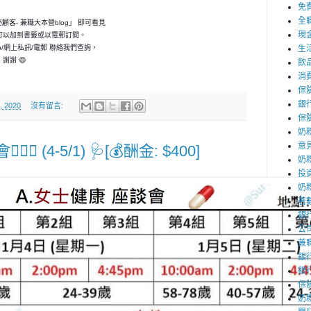
免
全
神秘顧客- 兼職大本營blog」 即可看見
現
可以加到書籤或以電郵訂閱。
p/網上私訊/電郵 聯絡我們查詢，
生
謝謝 😄
飲
消
保
銀
, 2020
沒有留言:
保
奶
意
‍♀️ (4-5/1) 🩺[💰酬金: $400]
奶
投
奶
著
銀
公
兼
銀
銀
保
奶粉