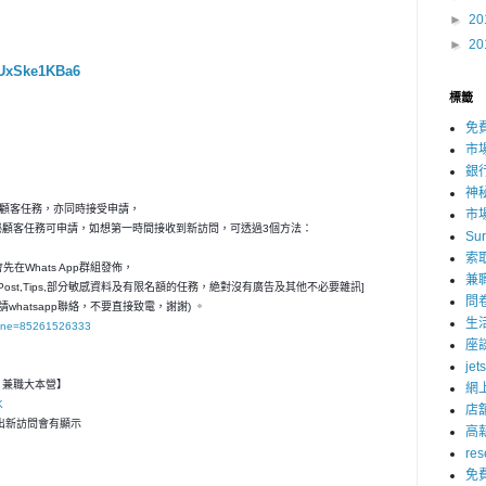
►
20
►
20
LUxSke1KBa6
標籤
免
市
銀
神
秘顧客任務，亦同時接受申請，
市
神秘顧客任務可申請，如想第一時間接收到新訪問，可透過3個方法：
Su
索
在Whats App群組發佈，
兼
ost,Tips,部分敏感資料及有限名額的任務，絶對沒有廣告及其他不必要雜訊]
問
請whatsapp聯絡，不要直接致電，謝謝) 。
生
hone=85261526333
座
jet
客- 兼職大本營】
網
K
店
，一出新訪問會有顯示
高
res
免