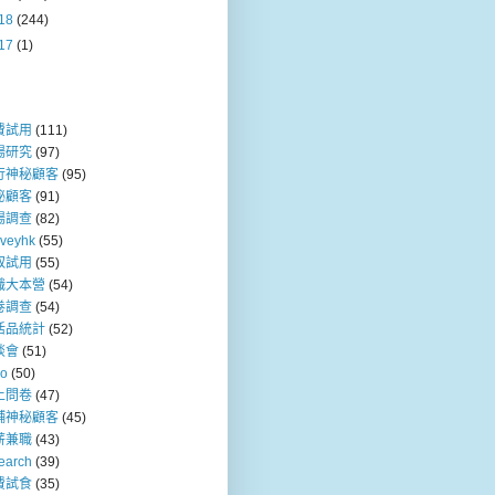
18
(244)
17
(1)
費試用
(111)
場研究
(97)
行神秘顧客
(95)
秘顧客
(91)
場調查
(82)
rveyhk
(55)
取試用
(55)
職大本營
(54)
卷調查
(54)
活品統計
(52)
談會
(51)
so
(50)
上問卷
(47)
舖神秘顧客
(45)
薪兼職
(43)
earch
(39)
費試食
(35)