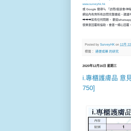
www.surveyhk.hk
或 Google 搜尋🔍 「訪問/座談會/
網站內有齊所有訪問完整連結，建議
➡➡➡如有任何問題， 歡迎whatsap
很樂意回覆和恊助，會逐一細心回覆，
Posted by
SurveyHK
on
12月 22
標籤：
通便成藥 的研究
2020年12月16日 星期三
i.專櫃護膚品 意見 座
750]