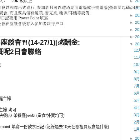
►
20
►
20
►
20
►
20
►
20
►
20
談會🍴(14-27/1)[💰酬金:
▼
20
啱既呢2日會聯絡
12
11
究
10
9
8
7
6
家庭主婦
5
4
庭主婦 均可
3
餐店/ 茶餐廳]🍛🍝 (堂食/外賣均可)
2
erpoint 填寫一份飲食日記 (記錄過去10天在哪裡買及食過什麼)
1
►
20