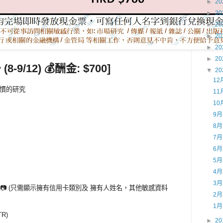
►
20
►
20
►
20
►
20
►
20
►
20
-9/12) 💰酬金: $700]
▼
20
12
習慣的研究
11
10
9
8
7
6
5
4
3
證明📷 (只需顯示擁有信用卡類別及 擁有人姓名，其他敏感資料
2
1
R)
►
20