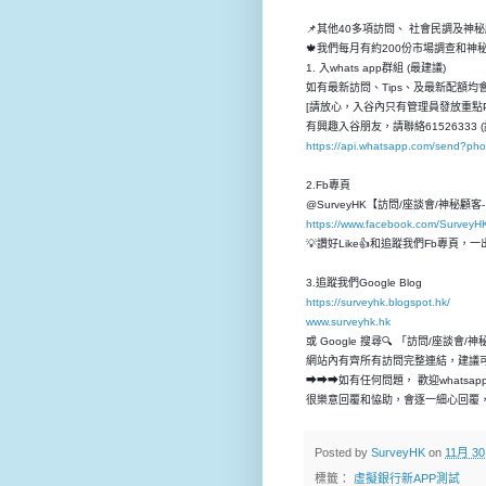
📌其他40多項訪問、 社會民調及神
🍁我們每月有約200份市場調查和
1. 入whats app群組 (最建議)
如有最新訪問、Tips、及最新配額均會先
[請放心，入谷內只有管理員發放重點P
有興趣入谷朋友，請聯絡61526333 (
https://api.whatsapp.com/send?p
2.Fb專頁
@SurveyHK【訪問/座談會/神秘顧
https://www.facebook.com/SurveyH
💡讚好Like👍和追蹤我們Fb專頁
3.追蹤我們Google Blog
https://surveyhk.blogspot.hk/
www.surveyhk.hk
或 Google 搜尋🔍 「訪問/座談會/
網站內有齊所有訪問完整連結，建議
➡➡➡如有任何問題， 歡迎whatsap
很樂意回覆和恊助，會逐一細心回覆，
Posted by
SurveyHK
on
11月 30
標籤：
虛擬銀行新APP測試