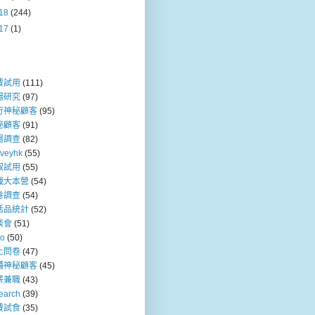
18
(244)
17
(1)
費試用
(111)
場研究
(97)
行神秘顧客
(95)
秘顧客
(91)
場調查
(82)
rveyhk
(55)
取試用
(55)
職大本營
(54)
卷調查
(54)
活品統計
(52)
談會
(51)
so
(50)
上問卷
(47)
舖神秘顧客
(45)
薪兼職
(43)
earch
(39)
費試食
(35)