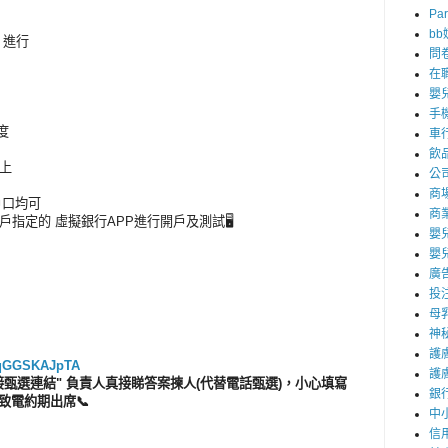
Par
b
腦 進行
問
在
嬰
手
度
車
飲
以上
公
商
戶口均可
商
指定的 虛擬銀行APP進行開戶及測試🖥️
嬰
嬰
廣
投
母
神
護
w8qGGSKAJpTA
護
接甄選連結" 負責人真接睇答案揀人(代替電話甄選)，小心填寫
銀
致電約期出席📞
中
信