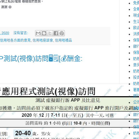
p/網上私訊/電郵 聯絡我們查詢，
免
謝謝 😄
全
現
生
飲
, 2020
沒有留言:
消
保
信用咭各方面的意見
,
信用咭座談會
,
信用咭禮品
銀
保
試(視像)訪問🖥️🗒️[💰酬金:
奶
意
奶
投
奶
著
銀
公
兼
銀
銀
保
奶粉