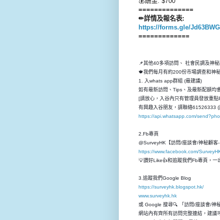
💰酬金: $700
==============
✏詳情及報名表:
https://forms.gle/Jd63B
=============
📌其他40多項訪問、 社會民調及神
🍁我們每月有約200份市場調查和
1. 入whats app群組 (最建議)
如有最新訪問、Tips、及最新配額均會先
[請放心，入谷內只有管理員發放重點P
有興趣入谷朋友，請聯絡61526333 (
https://api.whatsapp.com/send?p
2.Fb專頁
@SurveyHK【訪問/座談會/神秘顧
https://www.facebook.com/SurveyH
💡讚好Like👍和追蹤我們Fb專頁
3.追蹤我們Google Blog
https://surveyhk.blogspot.hk/
www.surveyhk.hk
或 Google 搜尋🔍 「訪問/座談會/
網站內有齊所有訪問完整連結，建議