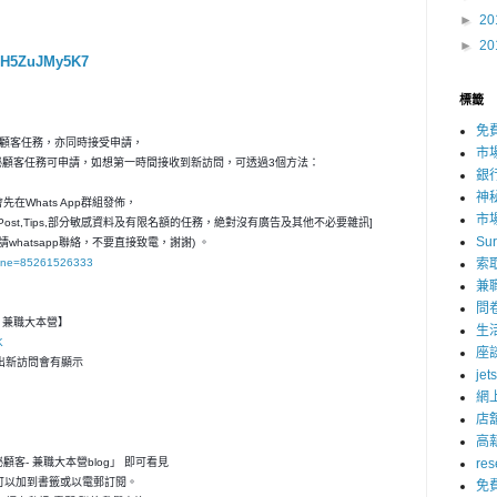
►
20
►
20
WGH5ZuJMy5K7
標籤
免
秘顧客任務，亦同時接受申請，
市
神秘顧客任務可申請，如想第一時間接收到新訪問，可透過3個方法：
銀
神
在Whats App群組發佈，
市
ost,Tips,部分敏感資料及有限名額的任務，絶對沒有廣告及其他不必要雜訊]
Su
請whatsapp聯絡，不要直接致電，謝謝) 。
hone=85261526333
索
兼
問
客- 兼職大本營】
生
K
座
，一出新訪問會有顯示
jet
網
店
高
神秘顧客- 兼職大本營blog」 即可看見
res
可以加到書籤或以電郵訂閱。
免