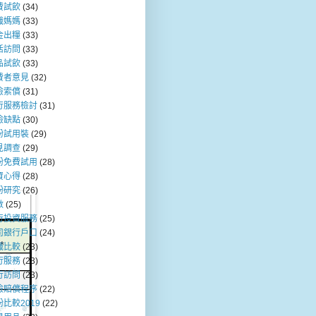
費試飲
(34)
職媽媽
(33)
金出糧
(33)
活訪問
(33)
品試飲
(33)
費者意見
(32)
險索償
(31)
行服務檢討
(31)
險缺點
(30)
粉試用裝
(29)
見調查
(29)
粉免費試用
(28)
資心得
(28)
粉研究
(26)
數
(25)
行投資服務
(25)
司銀行戶口
(24)
職比較
(23)
行服務
(23)
行訪問
(23)
險賠償程序
(22)
比較2019
(22)