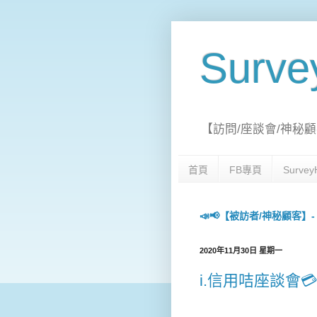
Surv
【訪問/座談會/神秘顧
首頁
FB專頁
Surv
📣📢【被訪者/神秘顧客】- 每日
2020年11月30日 星期一
i.信用咭座談會💳 (8