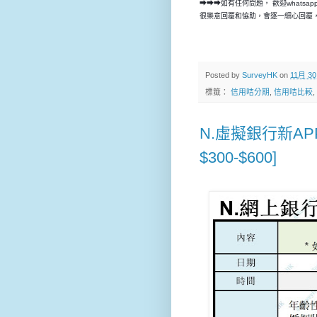
➡➡➡如有任何問題， 歡迎whatsap
很樂意回覆和恊助，會逐一細心回覆，
Posted by
SurveyHK
on
11月 30
標籤：
信用咭分期
,
信用咭比較
,
N.虛擬銀行新APP測
$300-$600]