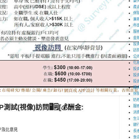
嬰
產
保
兼職
市
服
金
投
訪
公
化
投資
投
投
護
保
奶
P測試(視像)訪問
🖥️🗒️[💰酬金:
服
消
生
銀
PP及比意見
長
食