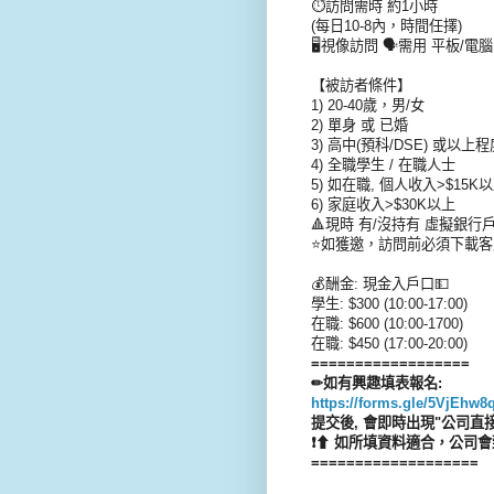
⏱️訪問需時 約1小時
(每日10-8內，時間任擇)
🖥️視像訪問 🗣️需用 平板/電
【被訪者條件】
1) 20-40歲，男/女
2) 單身 或 已婚
3) 高中(預科/DSE) 或以上程
4) 全職學生 / 在職人士
5) 如在職, 個人收入>$15K
6) 家庭收入>$30K以上
🔺現時 有/沒持有 虛擬銀行
⭐如獲邀，訪問前必須下載客戶
💰酬金: 現金入戶口💵
學生: $300 (10:00-17:00)
在職: $600 (10:00-1700)
在職: $450 (17:00-20:00)
==================
✏如有興趣填表報名:
https://forms.gle/5VjEh
提交後, 會即時出現"公司直
❗⬆ 如所填資料適合，公司會
===================