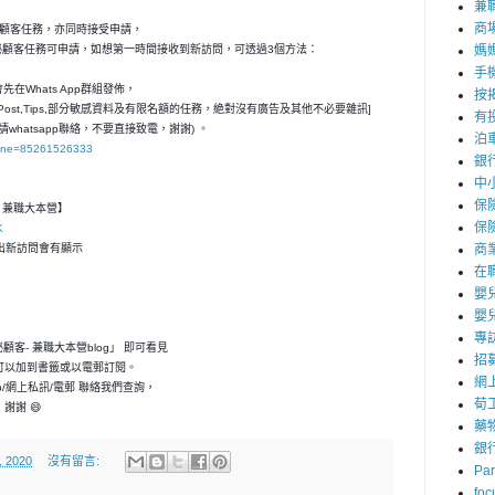
兼職
商
秘顧客任務，亦同時接受申請，
媽
神秘顧客任務可申請，如想第一時間接收到新訪問，可透過3個方法：
手
在Whats App群組發佈，
按
ost,Tips,部分敏感資料及有限名額的任務，絶對沒有廣告及其他不必要雜訊]
有
請whatsapp聯絡，不要直接致電，謝謝) 。
泊
hone=85261526333
銀
中
保
客- 兼職大本營】
保
K
商
，一出新訪問會有顯示
在
嬰
嬰
專
神秘顧客- 兼職大本營blog」 即可看見
招
可以加到書籤或以電郵訂閱。
網
p/網上私訊/電郵 聯絡我們查詢，
荀
謝謝 😄
藥
銀
, 2020
沒有留言:
Par
foc