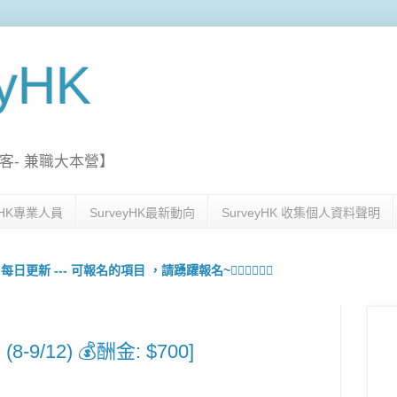
eyHK
客- 兼職大本營】
eyHK專業人員
SurveyHK最新動向
SurveyHK 收集個人資料聲明
更新 --- 可報名的項目 ，請踴躍報名~🙋🏻‍♀️💇🏻‍♀️
-9/12) 💰酬金: $700]