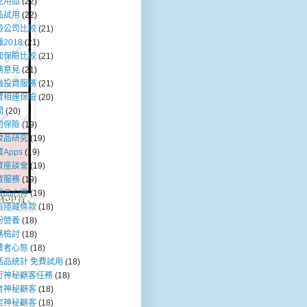
兒用品
(22)
品試用
(22)
險公司比較
(21)
2018
(21)
面保險比較
(21)
務意見
(21)
融投資服務
(21)
資相連保險
(20)
問
(20)
司保險
(19)
妝品研究
(19)
Apps
(19)
資座談會
(19)
資服務
(19)
膚品心得
(19)
險隱藏條款
(18)
粉營養
(18)
務檢討
(18)
費者心態
(18)
活品統計 免費試用
(18)
行神秘顧客任務
(18)
者神秘顧客
(18)
店神秘顧客
(18)