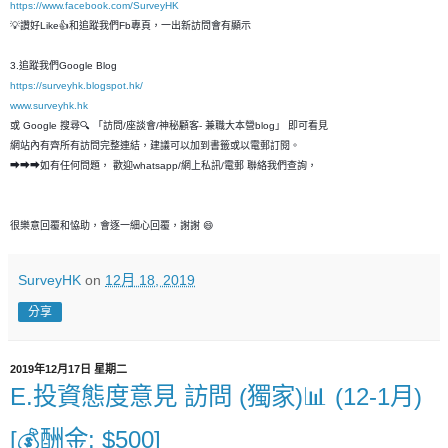
https://www.facebook.com/SurveyHK
💡讚好Like👍和追蹤我們Fb專頁，一出新訪問會有顯示
3.追蹤我們Google Blog
https://surveyhk.blogspot.hk/
www.surveyhk.hk
或 Google 搜尋🔍 「訪問/座談會/神秘顧客- 兼職大本營blog」 即可看見
網站內有齊所有訪問完整連結，建議可以加到書籤或以電郵訂閱。
➡➡➡如有任何問題， 歡迎whatsapp/網上私訊/電郵 聯絡我們查詢，
很樂意回覆和恊助，會逐一細心回覆，謝謝 😄
SurveyHK
on
12月 18, 2019
分享
2019年12月17日 星期二
E.投資態度意見 訪問 (獨家)📊 (12-1月)
[💰酬金: $500]