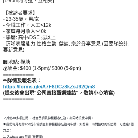
[1-9pm內可選，互相夾]
【被訪者要求】
- 23-35歲，男/女
- 全職工作，人工>12k
- 家庭每月收入>40k
- 學歷: 高中/DSE 或以上
- 清晰表達能力,性格主動, 健談, 樂於分享意見 (因要睇設計,
要新意見)
🏢地點: 觀塘
💰酬金: $400 (1-5pm)/ $300 (5-9pm)
===========
✏詳情及報名表：
https://forms.gle/A7F8DCz8kZsJ92Qm8
(提交後會出現"公司直接甄選連結"，敬請小心填寫)
===========
📌其他40多項訪問、 社會民調及神秘顧客任務，亦同時接受申請，
🍁我們每月有約200份市場調查和神秘顧客任務可申請，如想第一時間接收到新訪問，可透過3個
方法：
1. 入whats app群組 (最建議)