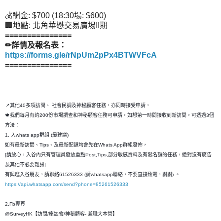
💰酬金: $700 (18:30場: $600)
🏢地點: 北角華懋交易廣埸II期
===============
✏詳情及報名表：
https://forms.gle/rNpUm2pPx4BTWVFcA
=====
==========
📌其他40多項訪問、 社會民調及神秘顧客任務，亦同時接受申請，
🍁我們每月有約200份市場調查和神秘顧客任務可申請，如想第一時間接收到新訪問，可透過3個
方法：
1. 入whats app群組 (最建議)
如有最新訪問、Tips、及最新配額均會先在Whats App群組發佈，
[請放心，入谷內只有管理員發放重點Post,Tips,部分敏感資料及有限名額的任務，絶對沒有廣告
及其他不必要雜訊]
有興趣入谷朋友，請聯絡61526333 (請whatsapp聯絡，不要直接致電，謝謝) 。
https://api.whatsapp.com/send?phone=85261526333
2.Fb專頁
@SurveyHK【訪問/座談會/神秘顧客- 兼職大本營】