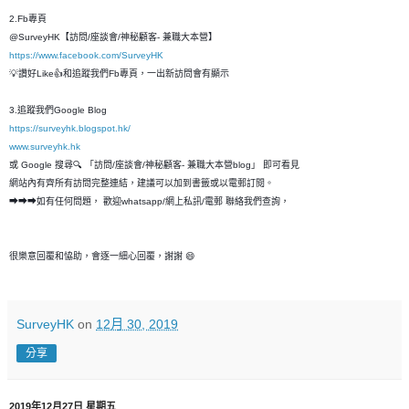
2.Fb專頁
@SurveyHK【訪問/座談會/神秘顧客- 兼職大本營】
https://www.facebook.com/SurveyHK
💡讚好Like👍和追蹤我們Fb專頁，一出新訪問會有顯示
3.追蹤我們Google Blog
https://surveyhk.blogspot.hk/
www.surveyhk.hk
或 Google 搜尋🔍 「訪問/座談會/神秘顧客- 兼職大本營blog」 即可看見
網站內有齊所有訪問完整連結，建議可以加到書籤或以電郵訂閱。
➡➡➡如有任何問題， 歡迎whatsapp/網上私訊/電郵 聯絡我們查詢，
很樂意回覆和恊助，會逐一細心回覆，謝謝 😄
SurveyHK
on
12月 30, 2019
分享
2019年12月27日 星期五