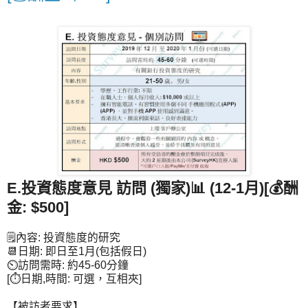
E.投資態度意見 訪問 (獨家)📊 (12-1月)[💰酬
金: $500]
🗒內容: 投資態度的研究
📆日期: 即日至1月(包括假日)
⏲訪問需時: 約45-60分鐘
[⏱日期,時間: 可選，互相夾]
【被訪者要求】