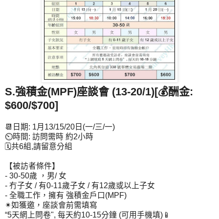
S.強積金(MPF)座談會 (13-20/1)[💰酬金:
$600/$700]
📆日期: 1月13/15/20日(一/三/一)
⏲時間: 訪問需時 約2小時
🗓共6組,請留意分組
【被訪者條件】
- 30-50歲 ，男/ 女
-
冇子女 / 有0-11歲子女 / 有12歲或以上子女
- 全職工作，擁有 強積金戶口(MPF)
✴如獲邀，座談會前需填寫
“5天網上問卷", 每天約10-15分鐘 (可用手機填)📱