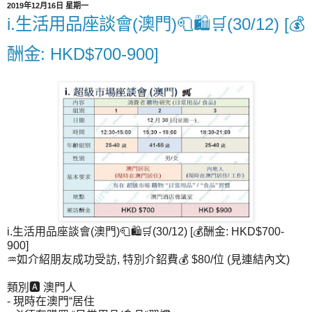
2019年12月16日 星期一
i.生活用品座談會(澳門)🧻🛍🛒(30/12) [💰
酬金: HKD$700-900]
i.生活用品座談會(澳門)🧻🛍🛒(30/12)
[💰酬金: HKD$700-
900]
♒如介紹朋友成功受訪, 特別介鉊費💰 $80/位 (見連結內文)
類別🅰 澳門人
- 現時在澳門“居住