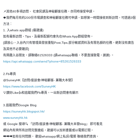
📌其他40多項訪問、 社會民調及神秘顧客任務，亦同時接受申請，
🍁我們每月有約200份市場調查和神秘顧客任務可申請，如想第一時間接收到新訪問，可透過3個
方法：
1. 入whats app群組 (最建議)
如有最新訪問、Tips、及最新配額均會先在Whats App群組發佈，
[請放心，入谷內只有管理員發放重點Post,Tips,部分敏感資料及有限名額的任務，絶對沒有廣告
及其他不必要雜訊]
有興趣入谷朋友，請聯絡61526333 (請whatsapp聯絡，不要直接致電，謝謝) 。
https://api.whatsapp.com/send?phone=85261526333
2.Fb專頁
@SurveyHK【訪問/座談會/神秘顧客- 兼職大本營】
https://www.facebook.com/SurveyHK
💡讚好Like👍和追蹤我們Fb專頁，一出新訪問會有顯示
3.追蹤我們Google Blog
https://surveyhk.blogspot.hk/
www.surveyhk.hk
或 Google 搜尋🔍 「訪問/座談會/神秘顧客- 兼職大本營blog」 即可看見
網站內有齊所有訪問完整連結，建議可以加到書籤或以電郵訂閱。
➡➡➡如有任何問題， 歡迎whatsapp/網上私訊/電郵 聯絡我們查詢，