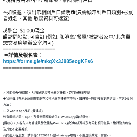
- 現持有馬來西亞 / 新加坡 / 泰國 銀行戶口
✳如獲邀，須出示相關戶口證明📷(只需顯示到戶口類別+被訪
者姓名，其他 敏感資料可遮蓋)
💰酬金: $1,000現金
🏬訪問地點: 可自訂 (例如: 咖啡室/ 餐廳/ 被訪者家中/ 北角華
懋交易廣場辦公室均可)
===================
✏詳情及報名表：
https://forms.gle/mkqXx3J885eogKFs6
==================
📌其他40多項訪問、 社會民調及神秘顧客任務，亦同時接受申請，
🍁我們每月有約200份市場調查和神秘顧客任務可申請，如想第一時間接收到新訪問，可透過3個
方法：
1. 入whats app群組 (最建議)
如有最新訪問、Tips、及最新配額均會先在Whats App群組發佈，
[請放心，入谷內只有管理員發放重點Post,Tips,部分敏感資料及有限名額的任務，絶對沒有廣告
及其他不必要雜訊]
有興趣入谷朋友，請聯絡61526333 (請whatsapp聯絡，不要直接致電，謝謝) 。