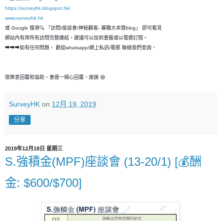
https://surveyhk.blogspot.hk/
www.surveyhk.hk
或 Google 搜尋🔍 「訪問/座談會/神秘顧客- 兼職大本營blog」 即可看見
網站內有齊所有訪問完整連結，建議可以加到書籤或以電郵訂閱。
➡➡➡如有任何問題， 歡迎whatsapp/網上私訊/電郵 聯絡我們查詢，
很樂意回覆和恊助，會逐一細心回覆，謝謝 😄
SurveyHK
on
12月 19, 2019
分享
2019年12月18日 星期三
S.強積金(MPF)座談會 (13-20/1) [💰酬
金: $600/$700]