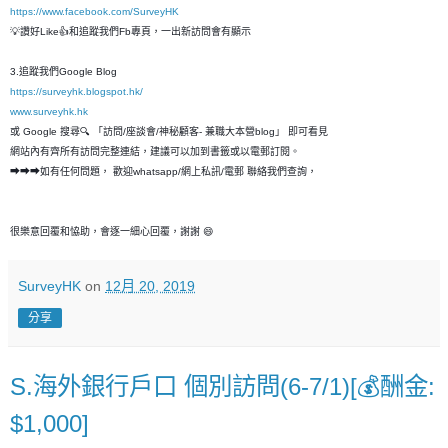
https://www.facebook.com/SurveyHK
💡讚好Like👍和追蹤我們Fb專頁，一出新訪問會有顯示
3.追蹤我們Google Blog
https://surveyhk.blogspot.hk/
www.surveyhk.hk
或 Google 搜尋🔍 「訪問/座談會/神秘顧客- 兼職大本營blog」 即可看見
網站內有齊所有訪問完整連結，建議可以加到書籤或以電郵訂閱。
➡➡➡如有任何問題， 歡迎whatsapp/網上私訊/電郵 聯絡我們查詢，
很樂意回覆和恊助，會逐一細心回覆，謝謝 😄
SurveyHK
on
12月 20, 2019
分享
S.海外銀行戶口 個別訪問(6-7/1)[💰酬金:
$1,000]