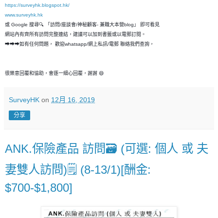
https://surveyhk.blogspot.hk/
www.surveyhk.hk
或 Google 搜尋🔍 「訪問/座談會/神秘顧客- 兼職大本營blog」 即可看見
網站內有齊所有訪問完整連結，建議可以加到書籤或以電郵訂閱。
➡➡➡如有任何問題， 歡迎whatsapp/網上私訊/電郵 聯絡我們查詢，
很樂意回覆和恊助，會逐一細心回覆，謝謝 😄
SurveyHK
on
12月 16, 2019
分享
ANK.保險產品 訪問🗃 (可選: 個人 或 夫
妻雙人訪問)🗒 (8-13/1)[酬金:
$700-$1,800]