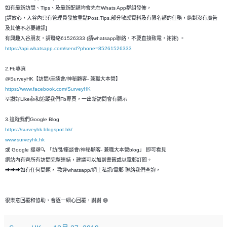
如有最新訪問、Tips、及最新配額均會先在Whats App群組發佈，
[請放心，入谷內只有管理員發放重點Post,Tips,部分敏感資料及有限名額的任務，絶對沒有廣告
及其他不必要雜訊]
有興趣入谷朋友，請聯絡61526333 (請whatsapp聯絡，不要直接致電，謝謝) 。
https://api.whatsapp.com/send?phone=85261526333
2.Fb專頁
@SurveyHK【訪問/座談會/神秘顧客- 兼職大本營】
https://www.facebook.com/SurveyHK
💡讚好Like👍和追蹤我們Fb專頁，一出新訪問會有顯示
3.追蹤我們Google Blog
https://surveyhk.blogspot.hk/
www.surveyhk.hk
或 Google 搜尋🔍 「訪問/座談會/神秘顧客- 兼職大本營blog」 即可看見
網站內有齊所有訪問完整連結，建議可以加到書籤或以電郵訂閱。
➡➡➡如有任何問題， 歡迎whatsapp/網上私訊/電郵 聯絡我們查詢，
很樂意回覆和恊助，會逐一細心回覆，謝謝 😄