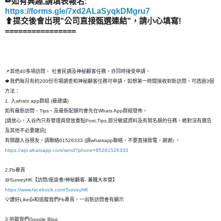
✏如有興趣,請填表報名:
https://forms.gle/7xd2ALaSyqkDMgru7
⬆提交後會出現"公司直接甄選連結"，請小心填寫!
================
📌其他40多項訪問、 社會民調及神秘顧客任務，亦同時接受申請，
🍁我們每月有約200份市場調查和神秘顧客任務可申請，如想第一時間接收到新訪問，可透過3個
方法：
1. 入whats app群組 (最建議)
如有最新訪問、Tips、及最新配額均會先在Whats App群組發佈，
[請放心，入谷內只有管理員發放重點Post,Tips,部分敏感資料及有限名額的任務，絶對沒有廣告
及其他不必要雜訊]
有興趣入谷朋友，請聯絡61526333 (請whatsapp聯絡，不要直接致電，謝謝) 。
https://api.whatsapp.com/send?phone=85261526333
2.Fb專頁
@SurveyHK【訪問/座談會/神秘顧客- 兼職大本營】
https://www.facebook.com/SurveyHK
💡讚好Like👍和追蹤我們Fb專頁，一出新訪問會有顯示
3.追蹤我們Google Blog