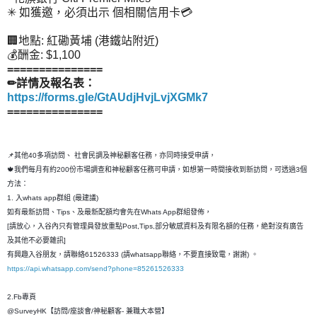
✳ 如獲邀，必須出示 個相關信用卡💳
🏢地點: 紅磡黃埔 (港鐵站附近)
💰酬金: $1,100
===============
✏詳情及報名表：
https://forms.gle/GtAUdjHvjLvjXGMk7
===============
📌其他40多項訪問、 社會民調及神秘顧客任務，亦同時接受申請，
🍁我們每月有約200份市場調查和神秘顧客任務可申請，如想第一時間接收到新訪問，可透過3個
方法：
1. 入whats app群組 (最建議)
如有最新訪問、Tips、及最新配額均會先在Whats App群組發佈，
[請放心，入谷內只有管理員發放重點Post,Tips,部分敏感資料及有限名額的任務，絶對沒有廣告
及其他不必要雜訊]
有興趣入谷朋友，請聯絡61526333 (請whatsapp聯絡，不要直接致電，謝謝) 。
https://api.whatsapp.com/send?phone=85261526333
2.Fb專頁
@SurveyHK【訪問/座談會/神秘顧客- 兼職大本營】