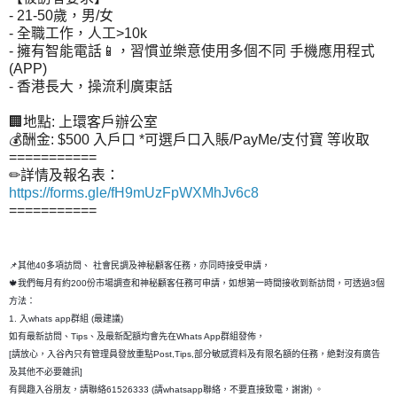
- 21-50歲，男/女
- 全職工作，人工>10k
- 擁有智能電話📱，習慣並樂意使用多個不同 手機應用程式
(APP)
- 香港長大，操流利廣東話
🏢地點: 上環客戶辦公室
💰酬金: $500 入戶口 *可選戶口入賬/PayMe/支付寶 等收取
===========
✏詳情及報名表：
https://forms.gle/fH9mUzFpWXMhJv6c8
===========
📌其他40多項訪問、 社會民調及神秘顧客任務，亦同時接受申請，
🍁我們每月有約200份市場調查和神秘顧客任務可申請，如想第一時間接收到新訪問，可透過3個
方法：
1. 入whats app群組 (最建議)
如有最新訪問、Tips、及最新配額均會先在Whats App群組發佈，
[請放心，入谷內只有管理員發放重點Post,Tips,部分敏感資料及有限名額的任務，絶對沒有廣告
及其他不必要雜訊]
有興趣入谷朋友，請聯絡61526333 (請whatsapp聯絡，不要直接致電，謝謝) 。