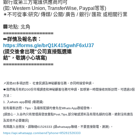
銀行或第三方電匯供應商均可
(如: Western Union, TransferWise, Paypal等等)
✴不可從事:研究/ 傳媒/ 公關/ 廣告 / 銀行/ 匯款 或相關行業
🏢地點: 北角
==================
✏詳情及報名表：
https://forms.gle/brQ1K415gwhF6xU37
(提交後會出現"公司直接甄選連
結"，敬請小心填寫)
==================
📌其他40多項訪問、 社會民調及神秘顧客任務，亦同時接受申請，
🍁我們每月有約200份市場調查和神秘顧客任務可申請，如想第一時間接收到新訪問，可透過3個
方法：
1. 入whats app群組 (最建議)
如有最新訪問、Tips、及最新配額均會先在Whats App群組發佈，
[請放心，入谷內只有管理員發放重點Post,Tips,部分敏感資料及有限名額的任務，絶對沒有廣告
及其他不必要雜訊]
有興趣入谷朋友，請聯絡61526333 (請whatsapp聯絡，不要直接致電，謝謝) 。
https://api.whatsapp.com/send?phone=85261526333