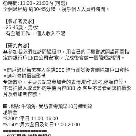
⏲時間: 11:00 - 21:00內 (可選)
全個過程約 約30-45分鐘 ，視乎個人入資料時間。
【參加者要求】
- 25-45歲，男/女
- 有全職工作 ，個人收入不限
【研究內容】
👥參加者必須在訪問過程中，用自己的手機嘗試開設兩間指
定的銀行戶口(由公司安排)，完成後會做一個簡短訪問🎙。
✴開戶過程無需存入金錢🙅🏻‍♀ 進行測試後會刪除該戶口資料
✴過程會拍攝錄影🎥
💝請放心，主要只記錄參加者的表情,動作,思考,停頓位等，
不會拍攝入取資料的手機內容🙅🏻‍♀ 及 客戶不會看到該拍攝影
片及參加者容貌。
🏢 地點: 牛頭角- 受訪者需預早10分鐘到達
💰酬金:
*$200* :平日 11:00 -16:00
*$150* :周六全日及每日17:00-20:00
================