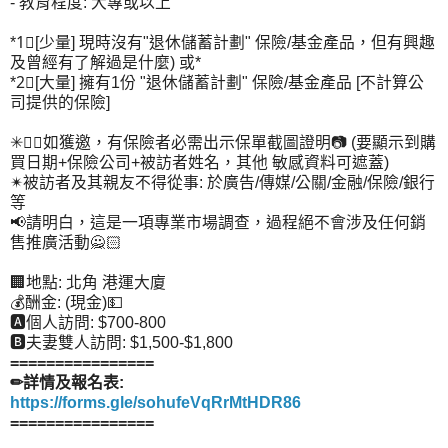
- 教育程度: 大專或以上
*1⃣[少量] 現時沒有"退休儲蓄計劃" 保險/基金產品，但有興趣
及曾經有了解過是什麼) 或*
*2⃣[大量] 擁有1份 "退休儲蓄計劃" 保險/基金產品 [不計算公
司提供的保險]
✳☝🏻如獲邀，有保險者必需出示保單截圖證明📷 (要顯示到購
買日期+保險公司+被訪者姓名，其他 敏感資料可遮蓋)
✴被訪者及其親友不得從事: 於廣告/傳媒/公關/金融/保險/銀行
等
📢請明白，這是一項專業市場調查，過程絕不會涉及任何銷
售推廣活動🙅🏻
🏢地點: 北角 港運大廈
💰酬金: (現金)💵
🅰個人訪問: $700-800
🅱夫妻雙人訪問: $1,500-$1,800
================
✏詳情及報名表:
https://forms.gle/sohufeVqRrMtHDR86
================