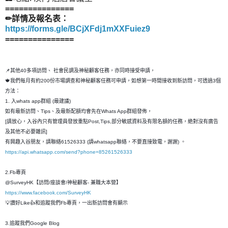
===============
✏詳情及報名表：
https://forms.gle/BCjXFdj1mXXFuiez9
===============
📌其他40多項訪問、 社會民調及神秘顧客任務，亦同時接受申請，
🍁我們每月有約200份市場調查和神秘顧客任務可申請，如想第一時間接收到新訪問，可透過3個
方法：
1. 入whats app群組 (最建議)
如有最新訪問、Tips、及最新配額均會先在Whats App群組發佈，
[請放心，入谷內只有管理員發放重點Post,Tips,部分敏感資料及有限名額的任務，絶對沒有廣告
及其他不必要雜訊]
有興趣入谷朋友，請聯絡61526333 (請whatsapp聯絡，不要直接致電，謝謝) 。
https://api.whatsapp.com/send?phone=85261526333
2.Fb專頁
@SurveyHK【訪問/座談會/神秘顧客- 兼職大本營】
https://www.facebook.com/SurveyHK
💡讚好Like👍和追蹤我們Fb專頁，一出新訪問會有顯示
3.追蹤我們Google Blog