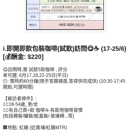
i.即開即飲包裝咖啡(試飲)訪問😋☕ (17-25/6)
[💰酬金: $220]
😋訪問時,需 試飲5款咖啡 , 評分
📆可選: 6月17,18,22-25日(平日)
🕘: 需時約60分鐘(視乎答題速度,答得快完成快) (10:30-17:45
開始,可選時間)
【被訪者條件】:
👉🏻18-54歲, 男/女
👉🏻有自己買+飲 咖啡☕,有飲用咖啡習慣
[包括樽裝/罐裝/紙盒裝/ 玻璃樽...等]
🏢地點: 紅磡 (近黃埔/紅磡MTR)