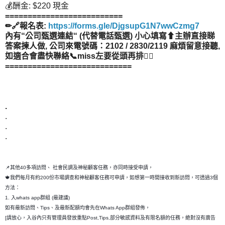
💰酬金: $220 現金
==========================
✏🔗報名表:
https://forms.gle/DjgsupG1N7wwCzmg7
內有“公司甄選連結“ (代替電話甄選) 小心填寫⬆主辦直接睇
答案揀人做, 公司來電號碼：2102 / 2830/2119 麻煩留意接聽,
如適合會盡快聯絡📞miss左要從頭再排👂🏻
============================
.
.
.
.
📌其他40多項訪問、 社會民調及神秘顧客任務，亦同時接受申請，
🍁我們每月有約200份市場調查和神秘顧客任務可申請，如想第一時間接收到新訪問，可透過3個
方法：
1. 入whats app群組 (最建議)
如有最新訪問、Tips、及最新配額均會先在Whats App群組發佈，
[請放心，入谷內只有管理員發放重點Post,Tips,部分敏感資料及有限名額的任務，絶對沒有廣告