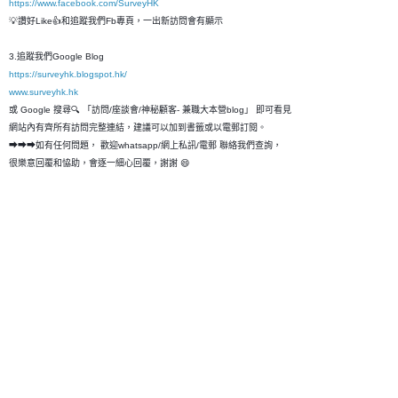
https://www.facebook.com/SurveyHK
💡讚好Like👍和追蹤我們Fb專頁，一出新訪問會有顯示
3.追蹤我們Google Blog
https://surveyhk.blogspot.hk/
www.surveyhk.hk
或 Google 搜尋🔍 「訪問/座談會/神秘顧客- 兼職大本營blog」 即可看見
網站內有齊所有訪問完整連結，建議可以加到書籤或以電郵訂閱。
➡➡➡如有任何問題， 歡迎whatsapp/網上私訊/電郵 聯絡我們查詢，
很樂意回覆和恊助，會逐一細心回覆，謝謝 😄