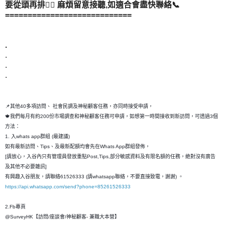
要從頭再排👂🏻 麻煩留意接聽,如適合會盡快聯絡📞
============================
.
.
.
.
📌其他40多項訪問、 社會民調及神秘顧客任務，亦同時接受申請，
🍁我們每月有約200份市場調查和神秘顧客任務可申請，如想第一時間接收到新訪問，可透過3個
方法：
1. 入whats app群組 (最建議)
如有最新訪問、Tips、及最新配額均會先在Whats App群組發佈，
[請放心，入谷內只有管理員發放重點Post,Tips,部分敏感資料及有限名額的任務，絶對沒有廣告
及其他不必要雜訊]
有興趣入谷朋友，請聯絡61526333 (請whatsapp聯絡，不要直接致電，謝謝) 。
https://api.whatsapp.com/send?phone=85261526333
2.Fb專頁
@SurveyHK【訪問/座談會/神秘顧客- 兼職大本營】