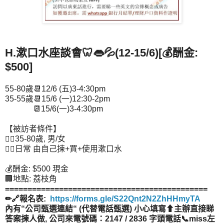
H.漱口水座談會🦷👄💦(12-15/6)[💰酬金:
$500]
55-80歲📆12/6 (五)3-4:30pm
35-55歲📆15/6 (一)12:30-2pm
📆15/6(一)3-4:30pm
【被訪者條件】
👉🏻35-80歲, 男/女
👉🏻日常 由自己揀+買+使用漱口水
💰酬金: $500 現金
🏢地點: 荔枝角
=============================================
✏🔗報名表:
https://forms.gle/S22Qnt2N2ZhHHmyTA
內有“公司甄選連結“ (代替電話甄選) 小心填寫⬆主辦直接睇
答案揀人做, 公司來電號碼：2147 / 2836 字頭電話📞miss左