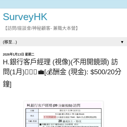
SurveyHK
【訪問/座談會/神秘顧客- 兼職大本營】
▼
2026年1月13日 星期二
H.銀行客戶經理 (視像)(不用開鏡頭) 訪
問(1月)👩🏻‍⚖️💼[💰酬金 (現金): $500/20分
鐘]