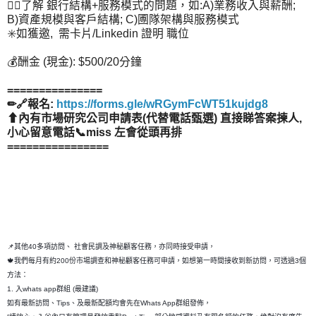
👉🏻了解 銀行結構+服務模式的問題，如:A)業務收入與薪酬;
B)資產規模與客戶結構; C)圑隊架構與服務模式
✳️如獲邀, 需卡片/Linkedin 證明 職位
💰酬金 (現金): $500/20分鐘
===============
✏🔗報名:
https://forms.gle/wRGymFcWT51kujdg8
⬆內有市場研究公司申請表(代替電話甄選) 直接睇答案揀人,
小心留意電話📞miss 左會從頭再排
================
📌其他40多項訪問、 社會民調及神秘顧客任務，亦同時接受申請，
🍁我們每月有約200份市場調查和神秘顧客任務可申請，如想第一時間接收到新訪問，可透過3個
方法：
1. 入whats app群組 (最建議)
如有最新訪問、Tips、及最新配額均會先在Whats App群組發佈，