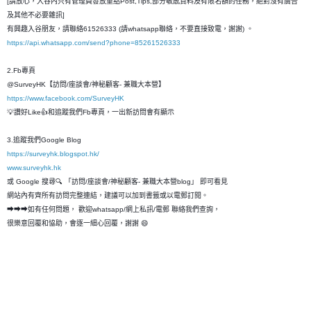
[請放心，入谷內只有管理員發放重點Post,Tips,部分敏感資料及有限名額的任務，絶對沒有廣告
及其他不必要雜訊]
有興趣入谷朋友，請聯絡61526333 (請whatsapp聯絡，不要直接致電，謝謝) 。
https://api.whatsapp.com/send?phone=85261526333
2.Fb專頁
@SurveyHK【訪問/座談會/神秘顧客- 兼職大本營】
https://www.facebook.com/SurveyHK
💡讚好Like👍和追蹤我們Fb專頁，一出新訪問會有顯示
3.追蹤我們Google Blog
https://surveyhk.blogspot.hk/
www.surveyhk.hk
或 Google 搜尋🔍 「訪問/座談會/神秘顧客- 兼職大本營blog」 即可看見
網站內有齊所有訪問完整連結，建議可以加到書籤或以電郵訂閱。
➡➡➡如有任何問題， 歡迎whatsapp/網上私訊/電郵 聯絡我們查詢，
很樂意回覆和恊助，會逐一細心回覆，謝謝 😄