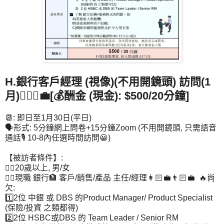
H.銀行客戶經理 (視像)(不用開鏡頭) 訪問(1
月)👩🏻‍⚖️💼[💰酬金 (現金): $500/20分鐘]
📆: 即日至1月30日(平日)
🗣️形式: 5分鐘網上問卷+15分鐘Zoom (不用開鏡頭, 只需語音
通話🎙️ 10-8內任選時間訪問😀)
【被訪者條件】:
👉🏻20歲以上, 男/女
👉🏻現職 銀行🏦 客戶/銷售/產品 主任/經理👩🏻‍💼👨🏻‍💼 🔥尚
欠:
1️⃣2位 中銀 或 DBS 的Product Manager/ Product Specialist
(保險/投資 之類都得)
2️⃣2位 HSBC或DBS 的 Team Leader / Senior RM