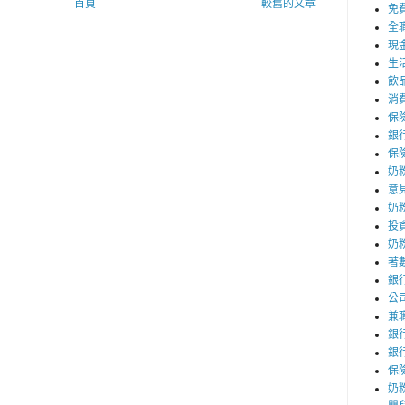
首頁
較舊的文章
免
全
現
生
飲
消
保
銀
保
奶
意
奶
投
奶
著
銀
公
兼
銀
銀
保
奶粉