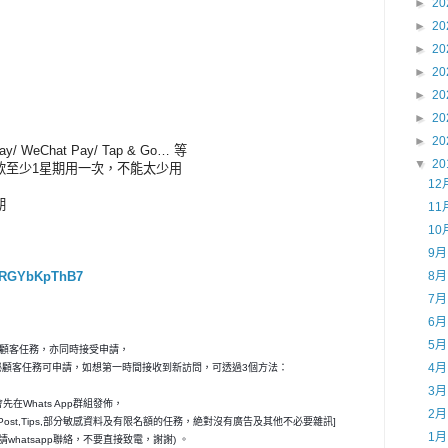
►
20
►
20
►
20
►
20
►
20
►
20
►
20
 Pay/ WeChat Pay/ Tap & Go… 等
▼
20
該款至少1星期用一次，不能太少用
12
期
11
10
9
8VRGYbKpThB7
8
7
6
5
秘顧客任務，亦同時接受申請，
4
神秘顧客任務可申請，如想第一時間接收到新訪問，可透過3個方法：
3
在Whats App群組發佈，
2
ost,Tips,部分敏感資料及有限名額的任務，絶對沒有廣告及其他不必要雜訊]
1
請whatsapp聯絡，不要直接致電，謝謝) 。