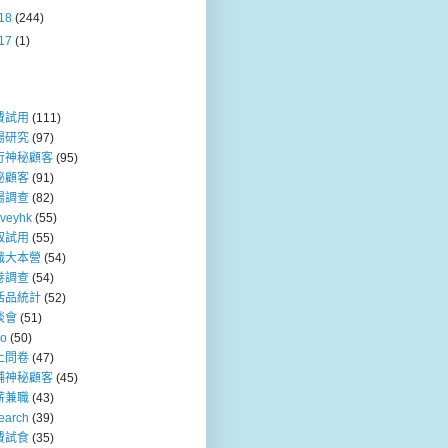
18
(244)
17
(1)
費試用
(111)
場研究
(97)
行神秘顧客
(95)
秘顧客
(91)
場調查
(82)
rveyhk
(55)
取試用
(55)
職大本營
(54)
卷調查
(54)
活品統計
(52)
談會
(51)
so
(50)
上問卷
(47)
舖神秘顧客
(45)
薪兼職
(43)
earch
(39)
費試食
(35)