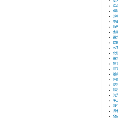
嬰
產
保
兼職
市
服
金
投
訪
公
化
投資
投
投
護
保
奶
服
消
生
銀
長
食