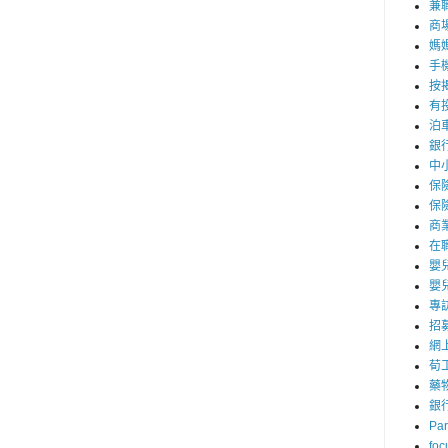
兼職
商
媽
手
按
有
泊
銀
中
保
保
商
在
嬰
嬰
專
招
網
荀
藥
銀
Par
foc