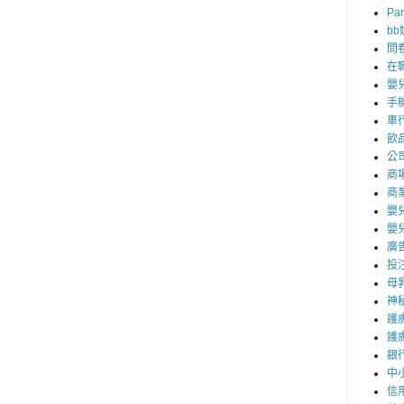
Par
b
問
在
嬰
手
車
飲
公
商
商
嬰
嬰
廣
投
母
神
護
護
銀
中
信