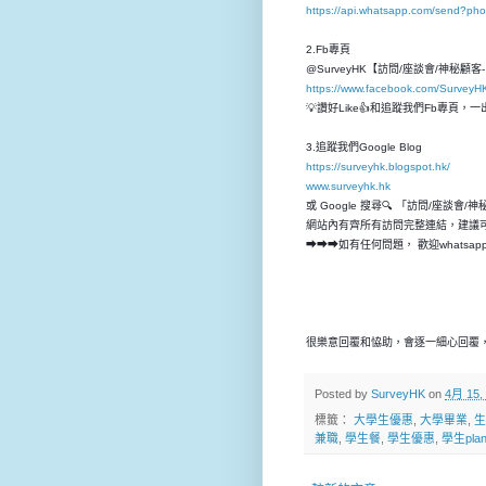
https://api.whatsapp.com/send?p
2.Fb專頁
@SurveyHK【訪問/座談會/神秘顧
https://www.facebook.com/SurveyH
💡讚好Like👍和追蹤我們Fb專頁
3.追蹤我們Google Blog
https://surveyhk.blogspot.hk/
www.surveyhk.hk
或 Google 搜尋🔍 「訪問/座談會/
網站內有齊所有訪問完整連結，建議
➡➡➡如有任何問題， 歡迎whatsap
很樂意回覆和恊助，會逐一細心回覆，
Posted by
SurveyHK
on
4月 15,
標籤：
大學生優惠
,
大學畢業
,
生
兼職
,
學生餐
,
學生優惠
,
學生pla