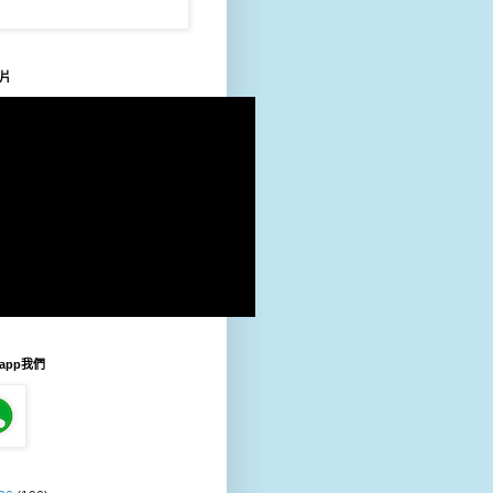
片
sapp我們