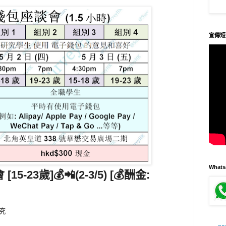
宣傳短
What
會
[15-23歲]
💰📲(2-3/5) [💰酬金:
究