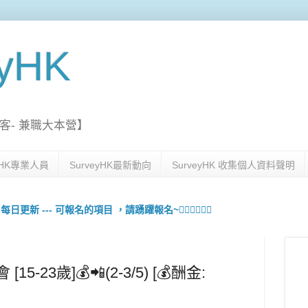
eyHK
客- 兼職大本營】
eyHK專業人員
SurveyHK最新動向
SurveyHK 收集個人資料聲明
更新 --- 可報名的項目 ，請踴躍報名~🙋🏻‍♀️💇🏻‍♀️
5-23歲]💰📲(2-3/5) [💰酬金: