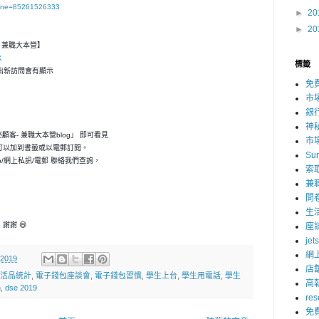
hone=85261526333
►
20
►
20
客- 兼職大本營】
K
標籤
，一出新訪問會有顯示
免
市
銀
神
神秘顧客- 兼職大本營blog」 即可看見
市
可以加到書籤或以電郵訂閱。
Su
p/網上私訊/電郵 聯絡我們查詢，
索
兼
問
生
謝謝 😄
座
jet
網
 2019
店
活品統計
,
電子錢包座談會
,
電子錢包習慣
,
學生上台
,
學生用電話
,
學生
高
n
,
dse 2019
res
免