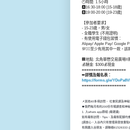
🕙時間: 1.5小時
🅰16:30-18:00 [15-18歲]
🅱19:00-20:00 [19-23歲]
【參加者要求】
- 15-23歲，男/女
- 全職學生 (不用證明)
- 有使用電子錢包習慣：
Alipay/ Apple Pay/ Google
💯☝🏻至少有用其中一款，
🏢地點: 北角華懋交易廣埸II
💰酬金: $300💰現金
===================
✏詳情及報名表：
https://forms.gle/YDoPa
===================
📌其他40多項訪問、 社會民調及神
🍁我們每月有約200份市場調查和
1. 入whats app群組 (最建議)
如有最新訪問、Tips、及最新配額均會先
[請放心，入谷內只有管理員發放重點P
有興趣入谷朋友，請聯絡61526333 (