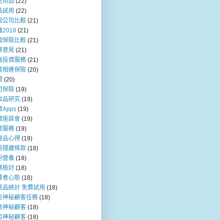
兒用品
(22)
品試用
(22)
險公司比較
(21)
2018
(21)
面保險比較
(21)
務意見
(21)
融投資服務
(21)
資相連保險
(20)
問
(20)
司保險
(19)
妝品研究
(19)
Apps
(19)
資座談會
(19)
資服務
(19)
膚品心得
(19)
險隱藏條款
(18)
粉營養
(18)
務檢討
(18)
費者心態
(18)
活品統計 免費試用
(18)
行神秘顧客任務
(18)
者神秘顧客
(18)
店神秘顧客
(18)