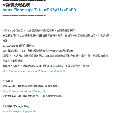
✏詳情及報名表：
https://forms.gle/SUeurEK6y31zxPsE9
===================
📌其他40多項訪問、 社會民調及神秘顧客任務，亦同時接受申請，
🍁我們每月有約200份市場調查和神秘顧客任務可申請，如想第一時間接收到新訪問，可透過3個
方法：
1. 入whats app群組 (最建議)
如有最新訪問、Tips、及最新配額均會先在Whats App群組發佈，
[請放心，入谷內只有管理員發放重點Post,Tips,部分敏感資料及有限名額的任務，絶對沒有廣告
及其他不必要雜訊]
有興趣入谷朋友，請聯絡61526333 (請whatsapp聯絡，不要直接致電，謝謝) 。
https://api.whatsapp.com/send?phone=85261526333
2.Fb專頁
@SurveyHK【訪問/座談會/神秘顧客- 兼職大本營】
https://www.facebook.com/SurveyHK
💡讚好Like👍和追蹤我們Fb專頁，一出新訪問會有顯示
3.追蹤我們Google Blog
https://surveyhk.blogspot.hk/