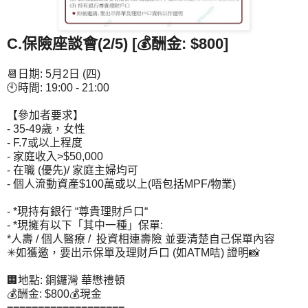
C.保險座談會(2/5) [💰酬金: $800]
📆日期: 5月2日 (四)
🕙時間: 19:00 - 21:00
【參加者要求】
- 35-49歲，女性
- F.7或以上程度
- 家庭收入>$50,000
- 在職 (優先)/ 家庭主婦均可
- 個人流動資產$100萬或以上(唔包括MPF/物業)
- *現持有銀行 “尊貴理財戶口“
- *現擁有以下「其中一種」保單:
*人壽 / 個人醫療 / 投資相連壽險 並要清楚自己保單內容
✳如獲邀，要出示保單及理財戶口 (如ATM咭) 證明📸
🏢地點: 銅鑼灣 華懋禮頓
💰酬金: $800💰現金
===================