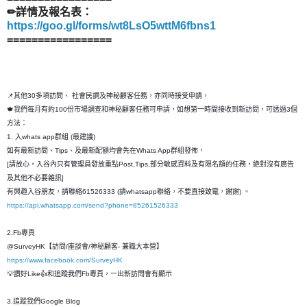
✏詳情及報名表：
https://goo.gl/forms/wt8LsO5wttM6fbns1
=================
📌其他30多項訪問、 社會民調及神秘顧客任務，亦同時接受申請，
🍁我們每月有約100份市場調查和神秘顧客任務可申請，如想第一時間接收到新訪問，可透過3個
方法：
1. 入whats app群組 (最建議)
如有最新訪問、Tips、及最新配額均會先在Whats App群組發佈，
[請放心，入谷內只有管理員發放重點Post,Tips,部分敏感資料及有限名額的任務，絶對沒有廣告
及其他不必要雜訊]
有興趣入谷朋友，請聯絡61526333 (請whatsapp聯絡，不要直接致電，謝謝) 。
https://api.whatsapp.com/send?phone=85261526333
2.Fb專頁
@SurveyHK【訪問/座談會/神秘顧客- 兼職大本營】
https://www.facebook.com/SurveyHK
💡讚好Like👍和追蹤我們Fb專頁，一出新訪問會有顯示
3.追蹤我們Google Blog