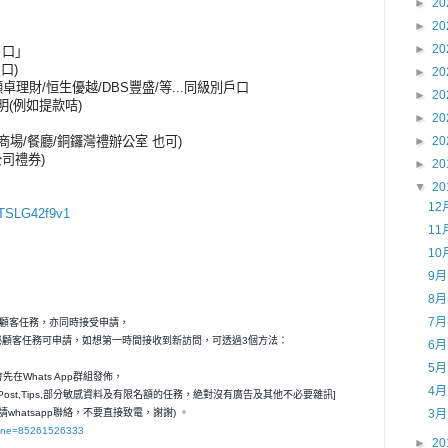
►
20
►
20
►
20
戶口」
戶口)
►
20
顯卓理財/恒生優越/DBS豐盛/等...同級別戶口
►
20
明(例如提款咭)
►
20
/商場/餐廳/銅鑼灣禮辦公室 也可)
►
20
公司禮券)
►
20
▼
20
12
6jTSLG42f9v1
11
10
9
8
7
秘顧客任務，亦同時接受申請，
神秘顧客任務可申請，如想第一時間接收到新訪問，可透過3個方法：
6
5
在Whats App群組發佈，
4
ost,Tips,部分敏感資料及有限名額的任務，絶對沒有廣告及其他不必要雜訊]
請whatsapp聯絡，不要直接致電，謝謝) 。
3
hone=85261526333
►
20