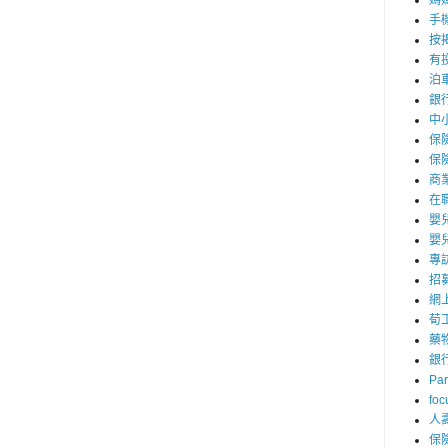
媽
手
按
有
泊
銀
中
保
保
商
在
嬰
嬰
專
招
網
荀
藥
銀
Par
foc
人
保