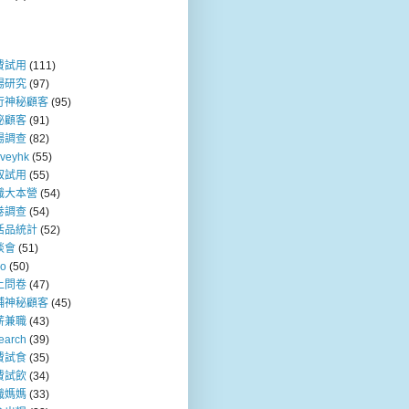
費試用
(111)
場研究
(97)
行神秘顧客
(95)
秘顧客
(91)
場調查
(82)
rveyhk
(55)
取試用
(55)
職大本營
(54)
卷調查
(54)
活品統計
(52)
談會
(51)
so
(50)
上問卷
(47)
舖神秘顧客
(45)
薪兼職
(43)
earch
(39)
費試食
(35)
費試飲
(34)
職媽媽
(33)