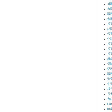
兼職
市
服
金
投
訪
公
化
投資
投
投
護
保
奶
服
消
生
銀
長
食
Par
b