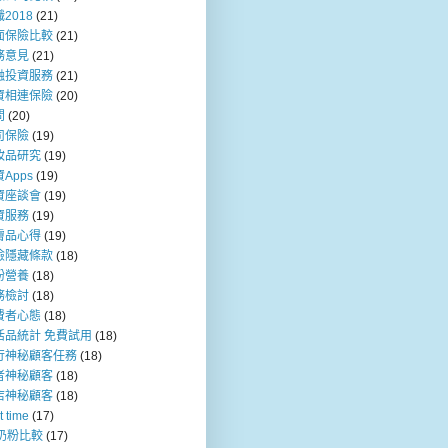
2018
(21)
面保險比較
(21)
務意見
(21)
融投資服務
(21)
資相連保險
(20)
問
(20)
司保險
(19)
妝品研究
(19)
Apps
(19)
資座談會
(19)
資服務
(19)
膚品心得
(19)
險隱藏條款
(18)
粉營養
(18)
務檢討
(18)
費者心態
(18)
活品統計 免費試用
(18)
行神秘顧客任務
(18)
者神秘顧客
(18)
店神秘顧客
(18)
t time
(17)
b奶粉比較
(17)