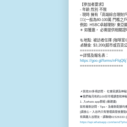
【參加者要求】
- 年齡,性別 不限
- 現時 擁有「高端綜合理財
👉🏻(一般為80-100萬 門檻之
例如: HSBC卓越理財/ 東亞
✳ 如獲邀， 必需提供相關證
📃地點: 被訪者任擇 (咖啡室
💰酬金: $3,200(超市或百貨
===================
✏詳情及報名表：
https://goo.gl/forms/nFfqQ
===================
📌其他30多項訪問、 社會民調及神
🍁我們每月有約100份市場調查和
1. 入whats app群組 (最建議)
如有最新訪問、Tips、及最新配額均會先
[請放心，入谷內只有管理員發放重點P
有興趣入谷朋友，請聯絡61526333 (
https://api.whatsapp.com/send?p