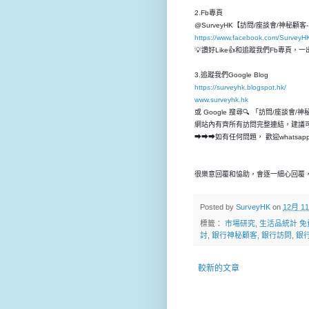
2.Fb專頁
@SurveyHK【訪問/座談會/神秘顧
https://www.facebook.com/SurveyH
💡讚好Like👍和追蹤我們Fb專頁
3.追蹤我們Google Blog
https://surveyhk.blogspot.hk/
www.surveyhk.hk
或 Google 搜尋🔍 「訪問/座談會/
網站內有齊所有訪問完整連結，建議
➡➡➡如有任何問題， 歡迎whatsap
很樂意回覆和恊助，會逐一細心回覆，
Posted by
SurveyHK
on
12月 11
標籤：
市場研究
,
生活品統計 免
討
,
銀行神秘顧客
,
銀行訪問
,
銀
較新的文章