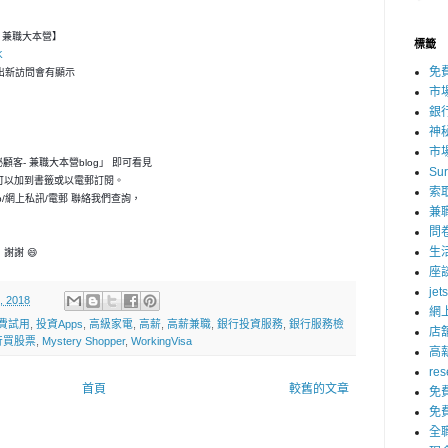
客- 兼職大本營】
標籤
K
免
，一出新訪問會有顯示
市
銀
神
市
神秘顧客- 兼職大本營blog」 即可看見
Su
可以加到書籤或以電郵訂閱。
索
p/網上私訊/電郵 聯絡我們查詢，
兼
問
生
謝謝 😄
座
jet
, 2018
網
費試用
,
投資Apps
,
高級家電
,
高薪
,
高薪兼職
,
銀行投資服務
,
銀行服務檢
店
行買股票
,
Mystery Shopper
,
WorkingVisa
高
res
首頁
較舊的文章
免
免
全