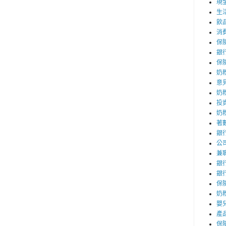
現
生
飲
消
保
銀
保
奶
意
奶
投
奶
著
銀
公
兼
銀
銀
保
奶粉
嬰
產
保