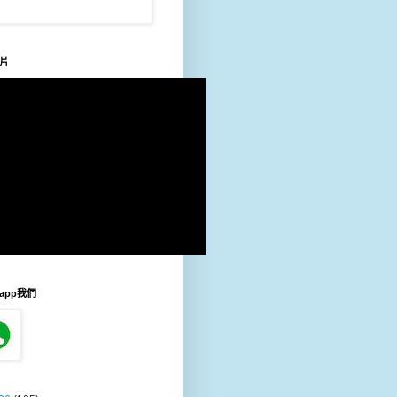
片
sapp我們