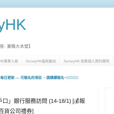
eyHK
客- 兼職大本營】
eyHK專業人員
SurveyHK最新動向
SurveyHK 收集個人資料聲明
更新 --- 可報名的項目 ，請踴躍報名~🙋🏻‍♀️💇🏻‍♀️
銀行服務訪問 (14-18/1) [💰報
或百貨公司禮券]