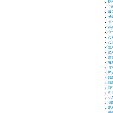
問
在
嬰
手
車
飲
公
商
商
嬰
嬰
廣
投
母
神
護
護
銀
中
信
兼職
商