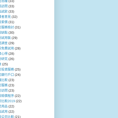
金出糧
(33)
活訪問
(33)
品試飲
(33)
費者意見
(32)
險索償
(31)
行服務檢討
(31)
險缺點
(30)
粉試用裝
(29)
見調查
(29)
粉免費試用
(28)
資心得
(28)
粉研究
(26)
數
(25)
行投資服務
(25)
司銀行戶口
(24)
職比較
(23)
行服務
(23)
行訪問
(23)
險賠償程序
(22)
比較2019
(22)
兒用品
(22)
品試用
(22)
險公司比較
(21)