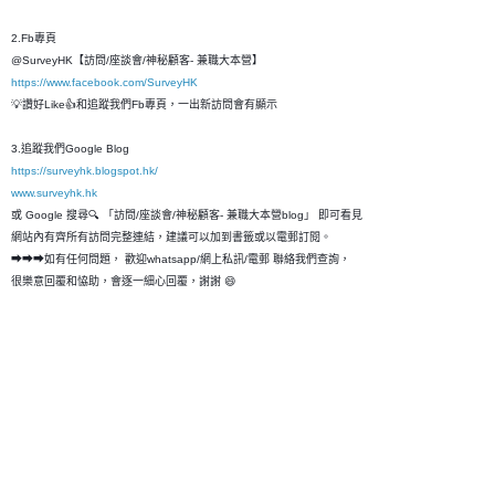
2.Fb專頁
@SurveyHK【訪問/座談會/神秘顧客- 兼職大本營】
https://www.facebook.com/SurveyHK
💡讚好Like👍和追蹤我們Fb專頁，一出新訪問會有顯示
3.追蹤我們Google Blog
https://surveyhk.blogspot.hk/
www.surveyhk.hk
或 Google 搜尋🔍 「訪問/座談會/神秘顧客- 兼職大本營blog」 即可看見
網站內有齊所有訪問完整連結，建議可以加到書籤或以電郵訂閱。
➡➡➡如有任何問題， 歡迎whatsapp/網上私訊/電郵 聯絡我們查詢，
很樂意回覆和恊助，會逐一細心回覆，謝謝 😄