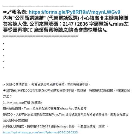
==========================
✏🔗報名表:
https://forms.gle/Py8RR9aVmqynLWGv9
內有“公司甄選連結“ (代替電話甄選) 小心填寫⬆主辦直接睇
答案揀人做, 公司來電號碼：2147 / 2836 字頭電話📞miss左
要從頭再排👂🏻 麻煩留意接聽,如適合會盡快聯絡📞
============================
.
.
.
.
.
📌其他40多項訪問、 社會民調及神秘顧客任務，亦同時接受申請，
🍁我們每月有約200份市場調查和神秘顧客任務可申請，如想第一時間接收到新訪問，可透過3個
方法：
1. 入whats app群組 (最建議)
如有最新訪問、Tips、及最新配額均會先在Whats App群組發佈，
[請放心，入谷內只有管理員發放重點Post,Tips,部分敏感資料及有限名額的任務，絶對沒有廣告
及其他不必要雜訊]
有興趣入谷朋友，請聯絡61526333 (請whatsapp聯絡，不要直接致電，謝謝) 。
https://api.whatsapp.com/send?phone=85261526333