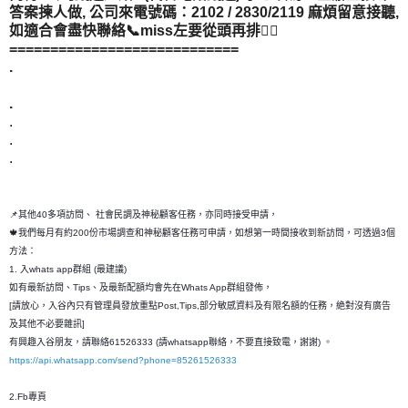
答案揀人做, 公司來電號碼：2102 / 2830/2119 麻煩留意接聽,
如適合會盡快聯絡📞miss左要從頭再排👂🏻
============================
.
.
.
.
.
📌其他40多項訪問、 社會民調及神秘顧客任務，亦同時接受申請，
🍁我們每月有約200份市場調查和神秘顧客任務可申請，如想第一時間接收到新訪問，可透過3個
方法：
1. 入whats app群組 (最建議)
如有最新訪問、Tips、及最新配額均會先在Whats App群組發佈，
[請放心，入谷內只有管理員發放重點Post,Tips,部分敏感資料及有限名額的任務，絶對沒有廣告
及其他不必要雜訊]
有興趣入谷朋友，請聯絡61526333 (請whatsapp聯絡，不要直接致電，謝謝) 。
https://api.whatsapp.com/send?phone=85261526333
2.Fb專頁