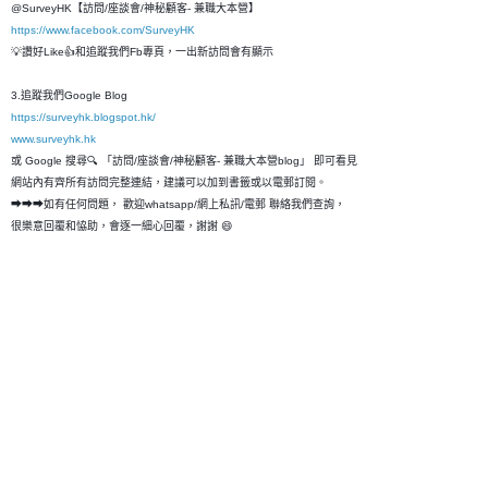
@SurveyHK【訪問/座談會/神秘顧客- 兼職大本營】
https://www.facebook.com/SurveyHK
💡讚好Like👍和追蹤我們Fb專頁，一出新訪問會有顯示
3.追蹤我們Google Blog
https://surveyhk.blogspot.hk/
www.surveyhk.hk
或 Google 搜尋🔍 「訪問/座談會/神秘顧客- 兼職大本營blog」 即可看見
網站內有齊所有訪問完整連結，建議可以加到書籤或以電郵訂閱。
➡➡➡如有任何問題， 歡迎whatsapp/網上私訊/電郵 聯絡我們查詢，
很樂意回覆和恊助，會逐一細心回覆，謝謝 😄