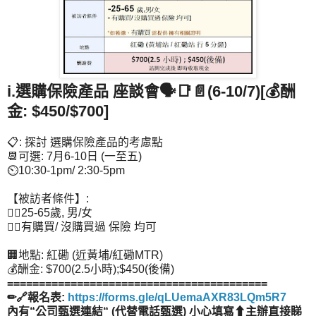
i.選購保險產品 座談會🗣️📑📄(6-10/7)[💰酬
金: $450/$700]
📋: 探討 選購保險產品的考慮點
📆可選: 7月6-10日 (一至五)
⏲️10:30-1pm/ 2:30-5pm
【被訪者條件】:
👉🏻25-65歲, 男/女
👉🏻有購買/ 沒購買過 保險 均可
🏢地點: 紅磡 (近黃埔/紅磡MTR)
💰酬金: $700(2.5小時);$450(後備)
=========================================
✏🔗報名表:
https://forms.gle/qLUemaAXR83LQm5R7
內有“公司甄選連結“ (代替電話甄選) 小心填寫⬆主辦直接睇