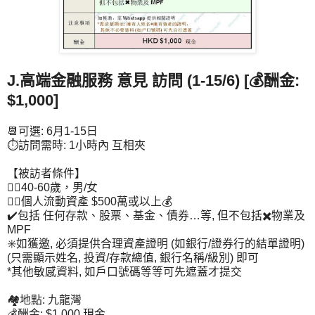
J.高端金融服務 意見 訪問 (1-15/6) [💰酬金:
$1,000]
📆可選: 6月1-15日
⏱️訪問需時: 1小時內 互相夾
【被訪者條件】
👉🏻40-60歲，男/女
👉🏻個人流動資產 $500萬或以上💰
✔️包括 任何存款、股票、基金、債券…等, 但不包括✖️物業及
MPF
✳️如獲邀, 必須提供合理資產證明 (如銀行/證券行的結單證明)
(只需顯示姓名, 投資/存款總值, 銀行名稱/級別) 即可
*其他敏感資料, 如戶口號碼等等可先遮蓋才提交
🏘️地點: 九龍灣
💰酬金: $1,000 現金