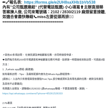
✏🔗報名表:
https://forms.gle/e2UH8saXHb1bVb538
內有“公司甄選連結“ (代替電話甄選) 小心填寫⬆主辦直接睇
答案揀人做, 公司來電號碼：2102 / 2830/2119 麻煩留意接聽,
如適合會盡快聯絡📞miss左要從頭再排👂🏻
============================
📌其他40多項訪問、 社會民調及神秘顧客任務，亦同時接受申請，
🍁我們每月有約200份市場調查和神秘顧客任務可申請，如想第一時間接收到新訪問，可透過3個
方法：
1. 入whats app群組 (最建議)
如有最新訪問、Tips、及最新配額均會先在Whats App群組發佈，
[請放心，入谷內只有管理員發放重點Post,Tips,部分敏感資料及有限名額的任務，絶對沒有廣告
及其他不必要雜訊]
有興趣入谷朋友，請聯絡61526333 (請whatsapp聯絡，不要直接致電，謝謝) 。
https://api.whatsapp.com/send?phone=85261526333
2.Fb專頁
@SurveyHK【訪問/座談會/神秘顧客- 兼職大本營】