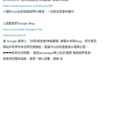
https://www.facebook.com/SurveyHK
💡讚好Like👍和追蹤我們Fb專頁，一出新訪問會有顯示
3.追蹤我們Google Blog
https://surveyhk.blogspot.hk/
www.surveyhk.hk
或 Google 搜尋🔍 「訪問/座談會/神秘顧客- 兼職大本營blog」 即可看見
網站內有齊所有訪問完整連結，建議可以加到書籤或以電郵訂閱。
➡➡➡如有任何問題， 歡迎whatsapp/網上私訊/電郵 聯絡我們查詢，
很樂意回覆和恊助，會逐一細心回覆，謝謝 😄