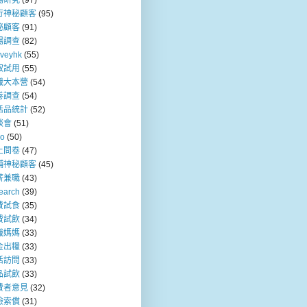
場研究
(97)
行神秘顧客
(95)
秘顧客
(91)
場調查
(82)
rveyhk
(55)
取試用
(55)
職大本營
(54)
卷調查
(54)
活品統計
(52)
談會
(51)
so
(50)
上問卷
(47)
舖神秘顧客
(45)
薪兼職
(43)
earch
(39)
費試食
(35)
費試飲
(34)
職媽媽
(33)
金出糧
(33)
活訪問
(33)
品試飲
(33)
費者意見
(32)
險索償
(31)