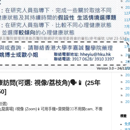
►
20
▼
20
12
11
7
5
4
1
►
20
►
20
►
20
►
20
問(可選: 視像/荔枝角)🗣️📱 (25年
►
20
►
20
0]
►
20
►
20
任選)
九龍廣場] /視像 (Zoom)📱可用手機+齋開聲👌🏻不用開cam, 不需
標籤
免