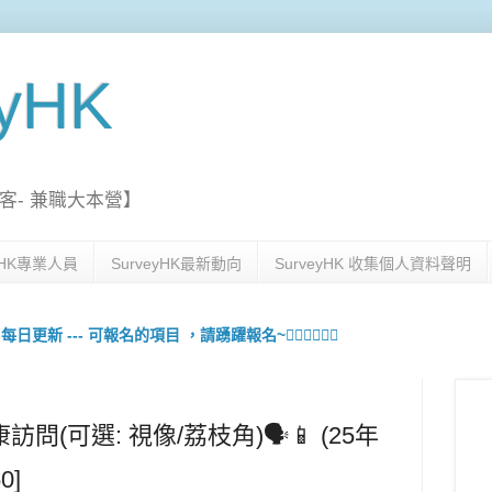
eyHK
客- 兼職大本營】
eyHK專業人員
SurveyHK最新動向
SurveyHK 收集個人資料聲明
更新 --- 可報名的項目 ，請踴躍報名~🙋🏻‍♀️💇🏻‍♀️
問(可選: 視像/荔枝角)🗣️📱 (25年
0]