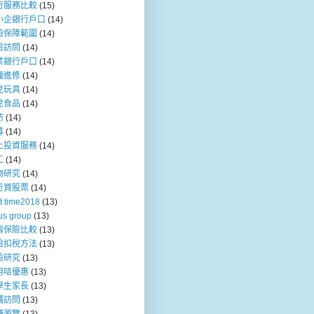
行服務比較
(15)
小企銀行戶口
(14)
險保障範圍
(14)
險訪問
(14)
業銀行戶口
(14)
職進修
(14)
兒玩具
(14)
兒食品
(14)
訪
(14)
募
(14)
上投資服務
(14)
工
(14)
物研究
(14)
行買股票
(14)
t time2018
(13)
us group
(13)
壽保險比較
(13)
險扣稅方法
(13)
險研究
(13)
用咭優惠
(13)
學生家長
(13)
舖訪問
(13)