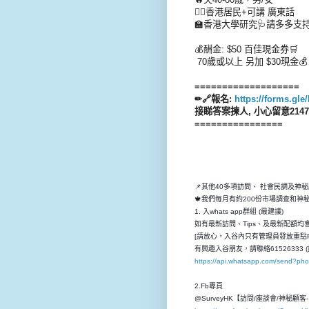
👉🏻香港居民+可講 廣東話
🏫香港大學研究🩺請多多支
💰酬金: $50 百佳現金券🛒
70歲或以上 另加 $30現金💰
===================
✏🔗報名:
https://forms.g
接睇答案揀人, 小心留意214
================
📌其他40多項訪問、 社會民調及神
🍁我們每月有約200份市場調查和
1. 入whats app群組 (最建議)
如有最新訪問、Tips、及最新配額均會先
[請放心，入谷內只有管理員發放重點P
有興趣入谷朋友，請聯絡61526333 (
https://api.whatsapp.com/send?p
2.Fb專頁
@SurveyHK【訪問/座談會/神秘顧