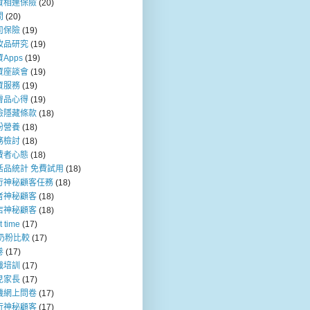
資相連保險
(20)
問
(20)
司保險
(19)
妝品研究
(19)
Apps
(19)
資座談會
(19)
資服務
(19)
膚品心得
(19)
險隱藏條款
(18)
粉營養
(18)
務檢討
(18)
費者心態
(18)
活品統計 免費試用
(18)
行神秘顧客任務
(18)
者神秘顧客
(18)
店神秘顧客
(18)
t time
(17)
b奶粉比較
(17)
卷
(17)
職培訓
(17)
兒家長
(17)
機網上問卷
(17)
行神秘顧客
(17)