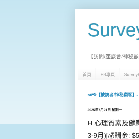
Surv
【訪問/座談會/神秘顧
首頁
FB專頁
Surv
📣📢【被訪者/神秘顧客】- 每日
2025年7月21日 星期一
H.心理質素及健康訪
3-9月)[💰酬金: $5