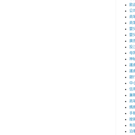
飲
公
商
商
嬰
嬰
廣
投
母
神
護
護
銀
中
信
兼職
商
媽
手
按
有
泊