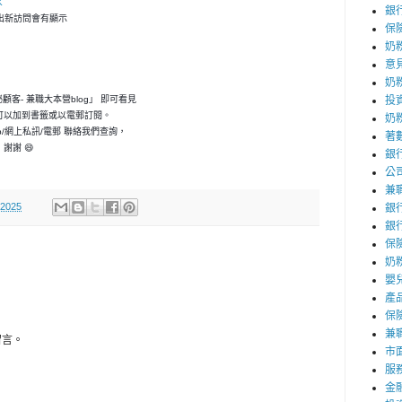
K
銀
，一出新訪問會有顯示
保
奶
意
奶
神秘顧客- 兼職大本營blog」 即可看見
投
可以加到書籤或以電郵訂閱。
奶
p/網上私訊/電郵 聯絡我們查詢，
著
謝謝 😄
銀
公
兼
 2025
銀
銀
保
奶粉
嬰
產
保
兼職
留言。
市
服
金