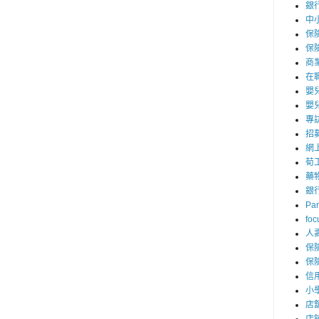
銀
中
保
保
商
在
嬰
嬰
專
招
網
荀
藥
銀
Par
foc
人
保
保
信
小
店