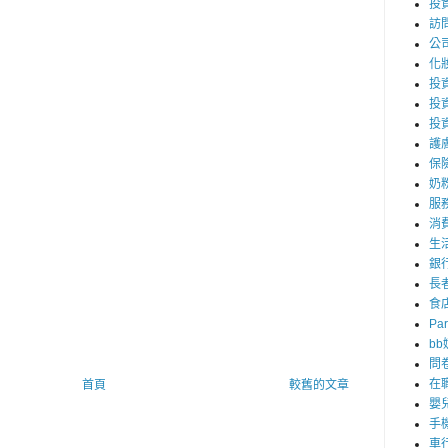
投
訪
公
化
投資
投
投
護
保
奶
服
消
生
銀
長
食
Par
b
問
在
首頁
較舊的文章
嬰
手
車