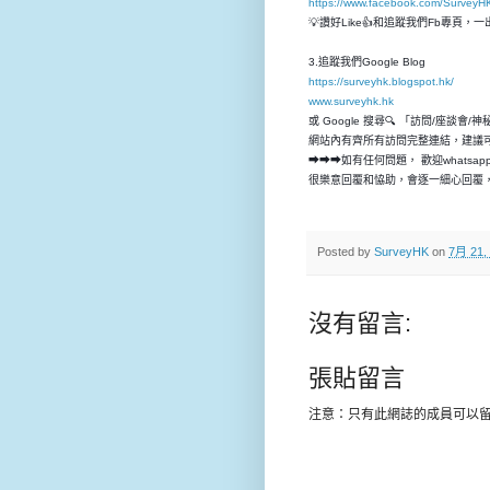
https://www.facebook.com/SurveyH
💡讚好Like👍和追蹤我們Fb專頁
3.追蹤我們Google Blog
https://surveyhk.blogspot.hk/
www.surveyhk.hk
或 Google 搜尋🔍 「訪問/座談會/
網站內有齊所有訪問完整連結，建議
➡➡➡如有任何問題， 歡迎whatsap
很樂意回覆和恊助，會逐一細心回覆，
Posted by
SurveyHK
on
7月 21,
沒有留言:
張貼留言
注意：只有此網誌的成員可以