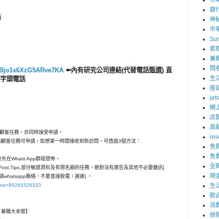
市
銀
持
神
市
Su
索
兼
問
le/Bjo1x6XzG5ARve7KA
⬅️內有研究公司連結(代替電話甄選) 直
生
7字頭電話
座
jet
網
店
高
秘顧客任務，亦同時接受申請，
res
神秘顧客任務可申請，如想第一時間接收到新訪問，可透過3個方法：
免
免
在Whats App群組發佈，
全
ost,Tips,部分敏感資料及有限名額的任務，絶對沒有廣告及其他不必要雜訊]
現
請whatsapp聯絡，不要直接致電，謝謝) 。
hone=85261526333
生
飲
消
客- 兼職大本營】
保