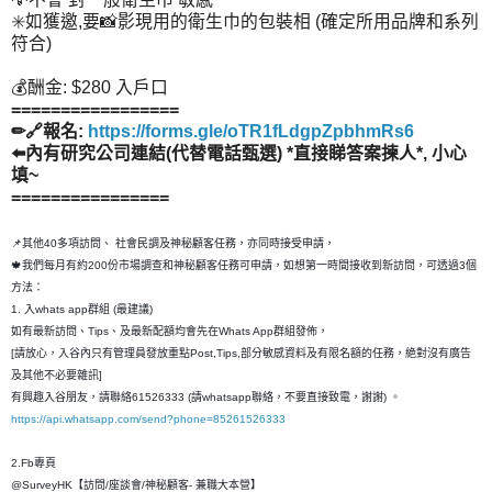
✳️如獲邀,要📸影現用的衛生巾的包裝相 (確定所用品牌和系列
符合)
💰酬金: $280 入戶口
=================
✏🔗報名:
https://forms.gle/oTR1fLdgpZpbhmRs6
⬅️內有研究公司連結(代替電話甄選) *直接睇答案揀人*, 小心
填~
================
📌其他40多項訪問、 社會民調及神秘顧客任務，亦同時接受申請，
🍁我們每月有約200份市場調查和神秘顧客任務可申請，如想第一時間接收到新訪問，可透過3個
方法：
1. 入whats app群組 (最建議)
如有最新訪問、Tips、及最新配額均會先在Whats App群組發佈，
[請放心，入谷內只有管理員發放重點Post,Tips,部分敏感資料及有限名額的任務，絶對沒有廣告
及其他不必要雜訊]
有興趣入谷朋友，請聯絡61526333 (請whatsapp聯絡，不要直接致電，謝謝) 。
https://api.whatsapp.com/send?phone=85261526333
2.Fb專頁
@SurveyHK【訪問/座談會/神秘顧客- 兼職大本營】