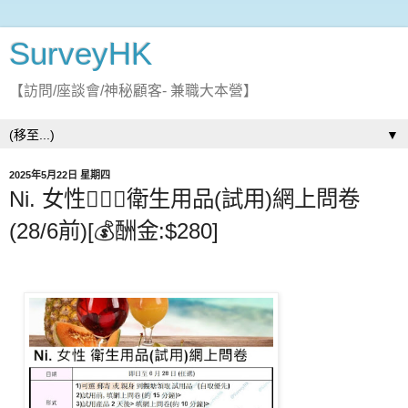
SurveyHK
【訪問/座談會/神秘顧客- 兼職大本營】
▼
2025年5月22日 星期四
Ni. 女性🙋🏻‍♀️衛生用品(試用)網上問卷
(28/6前)[💰酬金:$280]