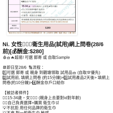
Ni. 女性🙋🏻‍♀️衛生用品(試用)網上問卷(28/6
前)[💰酬金:$280]
🩸🧺🔥超易! 可選 郵寄 或 自取Sample
📆即日至28/6 🔢流程：
1️⃣可選 郵寄 或 親身 到觀塘領取 試用品🧺 (自取💯優先)
2️⃣試用前, 填網上問卷 (約15分鐘)>3️⃣試用產品2天後> 填網上
問卷(約10分鐘)>4️⃣酬金存戶口給你
【被訪者條件】
👉🏻15-34歲，女🙋🏻‍♀️ (親身上去要對id對年齡)
👉🏻自己負責選擇+購買 衛生巾🛒
💡不抗拒 用任何品牌的衛生巾
💡不會 對一般衛生巾 敏感