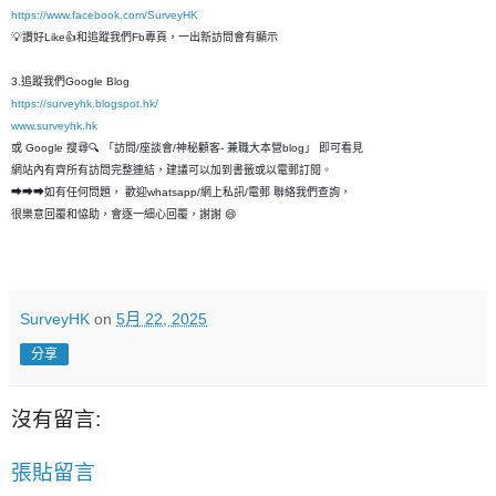
https://www.facebook.com/SurveyHK
💡讚好Like👍和追蹤我們Fb專頁，一出新訪問會有顯示
3.追蹤我們Google Blog
https://surveyhk.blogspot.hk/
www.surveyhk.hk
或 Google 搜尋🔍 「訪問/座談會/神秘顧客- 兼職大本營blog」 即可看見
網站內有齊所有訪問完整連結，建議可以加到書籤或以電郵訂閱。
➡➡➡如有任何問題， 歡迎whatsapp/網上私訊/電郵 聯絡我們查詢，
很樂意回覆和恊助，會逐一細心回覆，謝謝 😄
SurveyHK
on
5月 22, 2025
分享
沒有留言:
張貼留言