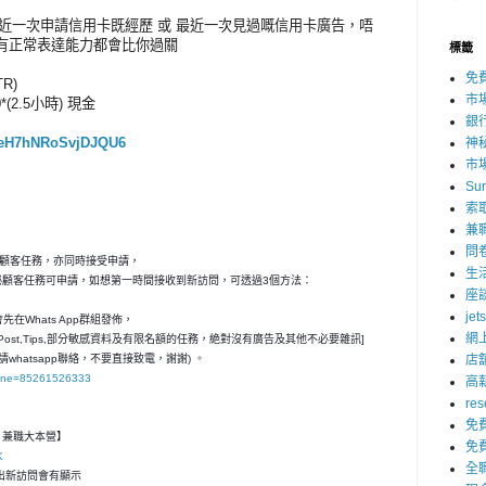
 最近一次申請信用卡既經歷 或 最近一次見過嘅信用卡廣告，唔
好耐，有正常表達能力都會比你過關
標籤
免
R)
市
00*(2.5小時) 現金
銀
/6reH7hNRoSvjDJQU6
神
市
Su
索
兼
問
秘顧客任務，亦同時接受申請，
生
神秘顧客任務可申請，如想第一時間接收到新訪問，可透過3個方法：
座
jet
在Whats App群組發佈，
網
ost,Tips,部分敏感資料及有限名額的任務，絶對沒有廣告及其他不必要雜訊]
請whatsapp聯絡，不要直接致電，謝謝) 。
店
hone=85261526333
高
res
免
客- 兼職大本營】
免
K
全
，一出新訪問會有顯示