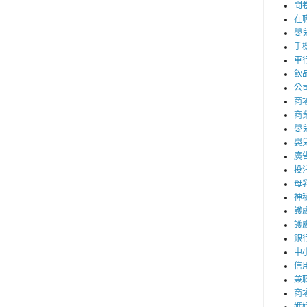
問
在
嬰
手
車
飲
公
商
商
嬰
嬰
廣
投
母
神
護
護
銀
中
信
兼職
商