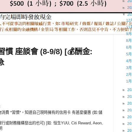
►
20
►
20
▼
20
12
11
9
8
6
慣 座談會 (8-9/8) [💰酬金:
5
急
4
3
2
1
►
20
►
20
►
20
作
►
20
購物消費 *習慣*，知道自己現時擁有的信用卡 有甚麼優惠 (如:儲
►
20
行或財務機構發出的也可) [如: 恒生YUU, Citi Reward, Aeon,
►
20
明
►
20