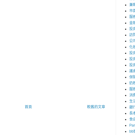
兼職
市
服
金
投
訪
公
化
投資
投
投
護
保
奶
服
消
生
首頁
較舊的文章
銀
長
食
Par
b