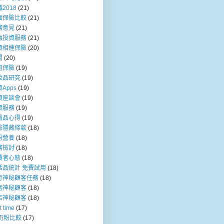
2018
(21)
面保險比較
(21)
務意見
(21)
融投資服務
(21)
資相連保險
(20)
問
(20)
司保險
(19)
妝品研究
(19)
Apps
(19)
資座談會
(19)
資服務
(19)
膚品心得
(19)
險隱藏條款
(18)
粉營養
(18)
務檢討
(18)
費者心態
(18)
活品統計 免費試用
(18)
行神秘顧客任務
(18)
者神秘顧客
(18)
店神秘顧客
(18)
t time
(17)
b奶粉比較
(17)