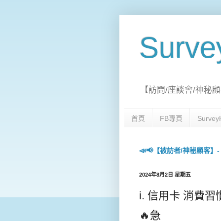
Surv
【訪問/座談會/神秘顧
首頁
FB專頁
Surv
📣📢【被訪者/神秘顧客】- 每日
2024年8月2日 星期五
i. 信用卡 消費習慣 座
🔥急