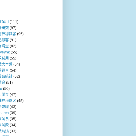
費試用
(111)
場研究
(97)
行神秘顧客
(95)
秘顧客
(91)
場調查
(82)
rveyhk
(55)
取試用
(55)
職大本營
(54)
卷調查
(54)
活品統計
(52)
談會
(51)
so
(50)
上問卷
(47)
舖神秘顧客
(45)
薪兼職
(43)
earch
(39)
費試食
(35)
費試飲
(34)
職媽媽
(33)