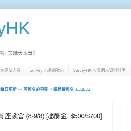
eyHK
客- 兼職大本營】
eyHK專業人員
SurveyHK最新動向
SurveyHK 收集個人資料聲明
更新 --- 可報名的項目 ，請踴躍報名~🙋🏻‍♀️💇🏻‍♀️
談會 (8-9/8) [💰酬金: $500/$700]