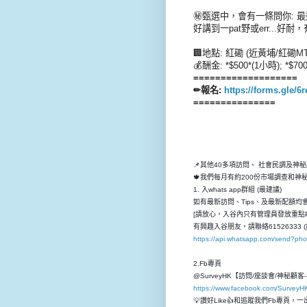
㊙️甄選中，會有一條問你:
好講到一pat野或err...
🏢地點: 紅磡 (近黃埔/紅磡MT
💰酬金: *$500*(1小時); *$7
===================
✏報名:
https://forms.gle
===============
📌其他40多項訪問、 社會民調及神
🍁我們每月有約200份市場調查和
1. 入whats app群組 (最建議)
如有最新訪問、Tips、及最新配額均會先
[請放心，入谷內只有管理員發放重點P
有興趣入谷朋友，請聯絡61526333 (
https://api.whatsapp.com/send?p
2.Fb專頁
@SurveyHK【訪問/座談會/神秘顧
https://www.facebook.com/SurveyH
💡讚好Like👍和追蹤我們Fb專頁