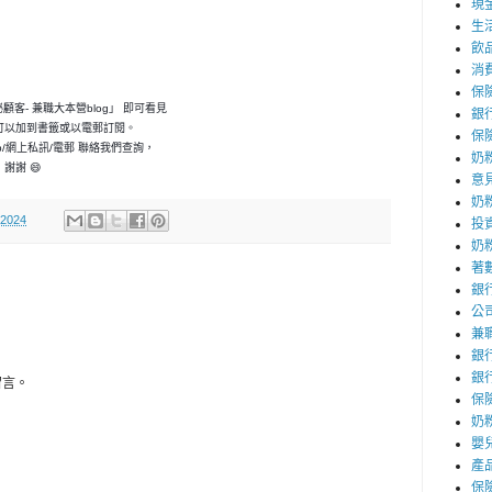
現
生
飲
消
保
神秘顧客- 兼職大本營blog」 即可看見
銀
可以加到書籤或以電郵訂閱。
保
p/網上私訊/電郵 聯絡我們查詢，
奶
謝謝 😄
意
奶
 2024
投
奶
著
銀
公
兼
銀
銀
留言。
保
奶粉
嬰
產
保