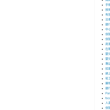
媽
手
按
有
泊
銀
中
保
保
商
在
嬰
嬰
專
招
網
荀
藥
銀
Par
foc
人
保