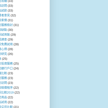
金出糧
(33)
活訪問
(33)
品試飲
(33)
費者意見
(32)
險索償
(31)
行服務檢討
(31)
險缺點
(30)
粉試用裝
(29)
見調查
(29)
粉免費試用
(28)
資心得
(28)
粉研究
(26)
數
(25)
行投資服務
(25)
司銀行戶口
(24)
職比較
(23)
行服務
(23)
行訪問
(23)
險賠償程序
(22)
比較2019
(22)
兒用品
(22)
品試用
(22)
險公司比較
(21)