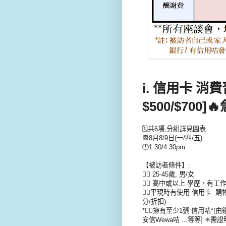
i. 信用卡 消費習
$500/$700]
🔥
🗓️共6場,分組詳見圖表
📆8月8/9日(一/四/五)
🕖1:30/4:30pm
【被訪者條件】:
👉🏻 25-45歲, 男/女
👉🏻 高中或以上 學歷，有工
👉🏻平現時有使用 信用卡 
分/折扣)
*👉🏻擁有至少1張 信用咭*(由銀
安信Wewa咭 ...等等] ✳️需證