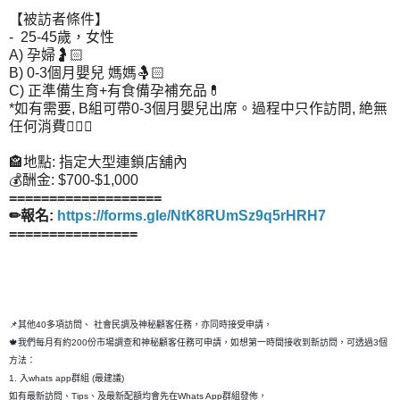
【被訪者條件】
- 25-45歲，女性
A) 孕婦🤰🏻
B) 0-3個月嬰兒 媽媽🤱🏻
C) 正準備生育+有食備孕補充品💊
*如有需要, B組可帶0-3個月嬰兒出席。過程中只作訪問, 絶無
任何消費🙅🏻‍♀️
🏤地點: 指定大型連鎖店舖內
💰酬金: $700-$1,000
===================
✏報名:
https://forms.gle/NtK8RUmSz9q5rHRH7
================
📌其他40多項訪問、 社會民調及神秘顧客任務，亦同時接受申請，
🍁我們每月有約200份市場調查和神秘顧客任務可申請，如想第一時間接收到新訪問，可透過3個
方法：
1. 入whats app群組 (最建議)
如有最新訪問、Tips、及最新配額均會先在Whats App群組發佈，