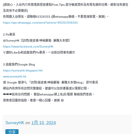
[請放心，入谷內只有管理員發放重點Post,Tips,部分敏感資料及有限名額的任務，絶對沒有廣告
及其他不必要雜訊]
有興趣入谷朋友，請聯絡61526333 (請whatsapp聯絡，不要直接致電，謝謝) 。
https://api.whatsapp.com/send?phone=85261526333
2.Fb專頁
@SurveyHK【訪問/座談會/神秘顧客- 兼職大本營】
https://www.facebook.com/SurveyHK
💡讚好Like👍和追蹤我們Fb專頁，一出新訪問會有顯示
3.追蹤我們Google Blog
https://surveyhk.blogspot.hk/
www.surveyhk.hk
或 Google 搜尋🔍 「訪問/座談會/神秘顧客- 兼職大本營blog」 即可看見
網站內有齊所有訪問完整連結，建議可以加到書籤或以電郵訂閱。
➡➡➡如有任何問題， 歡迎whatsapp/網上私訊/電郵 聯絡我們查詢，
很樂意回覆和恊助，會逐一細心回覆，謝謝 😄
SurveyHK
on
1月 10, 2024
分享