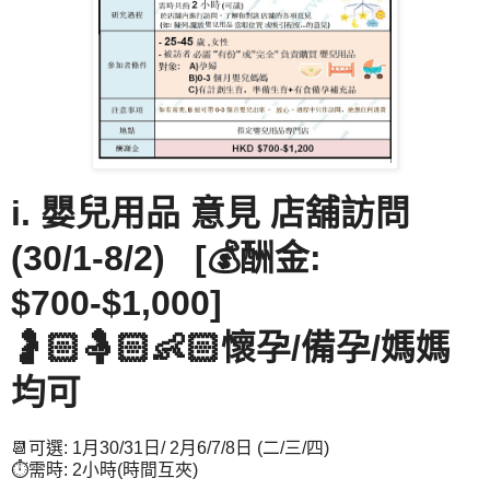
i. 嬰兒用品 意見 店舖訪問
(30/1-8/2) [💰酬金:
$700-$1,000]
🤰🏻🤱🏻👶🏻懷孕/備孕/媽媽
均可
📆可選: 1月30/31日/ 2月6/7/8日 (二/三/四)
⏱️需時: 2小時(時間互夾)