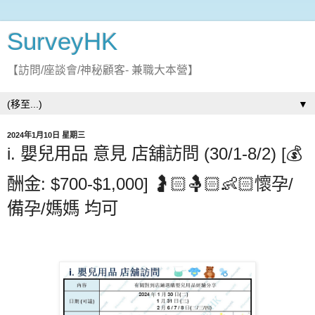
SurveyHK
【訪問/座談會/神秘顧客- 兼職大本營】
▼
2024年1月10日 星期三
i. 嬰兒用品 意見 店舖訪問 (30/1-8/2) [💰
酬金: $700-$1,000] 🤰🏻🤱🏻👶🏻懷孕/
備孕/媽媽 均可