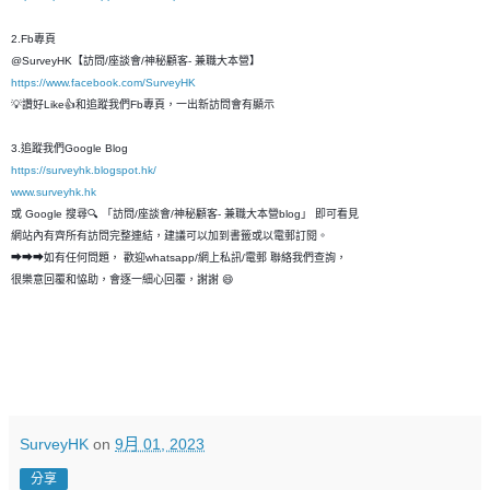
2.Fb專頁
@SurveyHK【訪問/座談會/神秘顧客- 兼職大本營】
https://www.facebook.com/SurveyHK
💡讚好Like👍和追蹤我們Fb專頁，一出新訪問會有顯示
3.追蹤我們Google Blog
https://surveyhk.blogspot.hk/
www.surveyhk.hk
或 Google 搜尋🔍 「訪問/座談會/神秘顧客- 兼職大本營blog」 即可看見
網站內有齊所有訪問完整連結，建議可以加到書籤或以電郵訂閱。
➡➡➡如有任何問題， 歡迎whatsapp/網上私訊/電郵 聯絡我們查詢，
很樂意回覆和恊助，會逐一細心回覆，謝謝 😄
SurveyHK
on
9月 01, 2023
分享