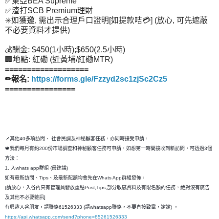
✅東亞BEA Supreme
✅渣打SCB Premium理財
✳️如獲邀, 需出示合理戶口證明[如提款咭💳] (放心, 可先遮蔽
不必要資料才提供)
💰酬金: $450(1小時);$650(2.5小時)
🏢地點: 紅磡 (近黃埔/紅磡MTR)
===================
✏報名:
https://forms.gle/Fzzyd2sc1zjSc2Cz5
================
📌其他40多項訪問、 社會民調及神秘顧客任務，亦同時接受申請，
🍁我們每月有約200份市場調查和神秘顧客任務可申請，如想第一時間接收到新訪問，可透過3個
方法：
1. 入whats app群組 (最建議)
如有最新訪問、Tips、及最新配額均會先在Whats App群組發佈，
[請放心，入谷內只有管理員發放重點Post,Tips,部分敏感資料及有限名額的任務，絶對沒有廣告
及其他不必要雜訊]
有興趣入谷朋友，請聯絡61526333 (請whatsapp聯絡，不要直接致電，謝謝) 。
https://api.whatsapp.com/send?phone=85261526333