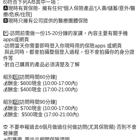
6)符合下列A/B其中一項：
🅰️現時有買保險- 擁有任何“個人保險產品“[人壽/儲蓄/意外/醫
療/危疾/住院]
🅱️現時只擁有公司提供的醫療團體保險
*️⃣-訪問前需做一份15-20分鐘的家課，內容主要有關手機
apps或網頁
-訪問當天你需要即時登入你現時用的保險apps 或網頁
與此同時，都會拍攝整個登入過程，但不會拍攝你的身分證
件等
-對自己購買的產品必須清楚及了解
組別1️⃣[訪問時間60分鐘]
💰酬金: $600現金 (10:00-17:00內)
💰酬金: $400現金 (17:00-21:00內)
組別2️⃣[訪問時間90分鐘]
💰酬金: $700現金 (10:00-17:00內)
💰酬金: $500現金 (17:00-21:00內)
🙊 不要申報過去6個月做過任何做訪問(尤其保險類) 否則不會
被揀選
✳️如獲邀, 需出示相關保險證明