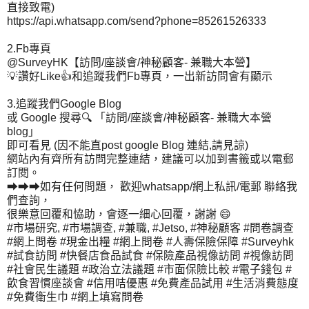
直接致電)
https://api.whatsapp.com/send?phone=85261526333
2.Fb專頁
@SurveyHK【訪問/座談會/神秘顧客- 兼職大本營】
💡讚好Like👍和追蹤我們Fb專頁，一出新訪問會有顯示
3.追蹤我們Google Blog
或 Google 搜尋🔍 「訪問/座談會/神秘顧客- 兼職大本營
blog」
即可看見 (因不能直post google Blog 連結,請見諒)
網站內有齊所有訪問完整連結，建議可以加到書籤或以電郵
訂閱。
➡➡➡如有任何問題， 歡迎whatsapp/網上私訊/電郵 聯絡我
們查詢，
很樂意回覆和恊助，會逐一細心回覆，謝謝 😄
#市場研究, #市場調查, #兼職, #Jetso, #神秘顧客 #問卷調查
#網上問卷 #現金出糧 #網上問卷 #人壽保險保障 #Surveyhk
#試食訪問 #快餐店食品試食 #保險產品視像訪問 #視像訪問
#社會民生議題 #政治立法議題 #市面保險比較 #電子錢包 #
飲食習慣座談會 #信用咭優惠 #免費產品試用 #生活消費態度
#免費衛生巾 #網上填寫問卷