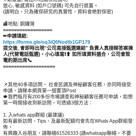
放心, 敏感資料 (如戶口號碼) 可先自行遮蓋。
(請明白，只為確保研究的真實性，資料會絶對保密)
🏬地點: 銅鑼灣
==================
✏申請填結:
https://forms.gle/oq3iQ6Nodtb1GP179
提交後, 會即時出現"公司直接甄選連結" 負責人真接睇答案揀
人(代替電話甄選)，小心填寫❗⬆ 如所填資料適合，公司會致
電約期出席📞
===================
📌其他40多項訪問、 社會民調及神秘顧客任務，亦同時接受
申請，請睇本網頁第一個置頂Post
🍁我們每月有200多份市場調查和神秘顧客任務可申請，如想
第一時間接收到新訪問，可透過3個方法：
1
. 入whats app群組 (最建議)
如有最新訪問、Tips、及最新配額均會先在Whats App群組發
佈，
有興趣入谷朋友，請聯絡61526333 (請whatsapp聯絡，不要