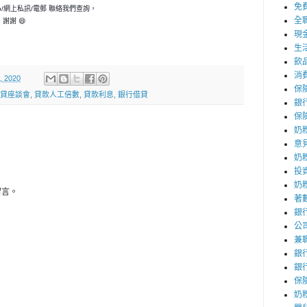
免
p/網上私訊/電郵 聯絡我們查詢，
全
謝謝 😄
現
生
飲
消
, 2020
保
貸座談會
,
貸款人工倍數
,
貸款利息
,
銀行借貸
銀
保
奶
意
奶
投
奶
留言。
著
銀
公
兼
銀
銀
保
奶粉