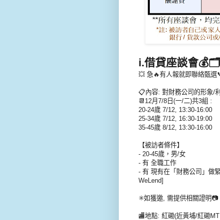
i.借貸座談會💰🗂️(
💥 急🔥有人報就即聯絡甄選
📋內容: 對財務公司的形象
📆12月7/8日(一/二)共3組 :
20-24歲 7/12, 13:30-16:00
25-34歲 7/12, 16:30-19:00
35-45歲 8/12, 13:30-16:00
【被訪者條件】
- 20-45歲，男/女
- 有 全職工作
- 有 現有在「財務公司」做緊借貸
WeLend]
✳️如獲邀, 需提供相關證明📷
🏬地點: 紅磡(近黃埔/紅磡MT