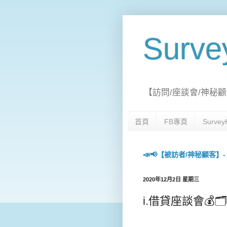
Surv
【訪問/座談會/神秘顧
首頁
FB專頁
Surv
📣📢【被訪者/神秘顧客】- 每日
2020年12月2日 星期三
i.借貸座談會💰🗂️(7