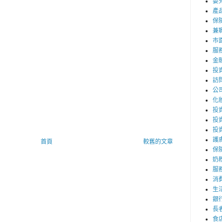
嬰
產
保
兼職
市
服
金
投
訪
公
化
投資
投
投
護
首頁
較舊的文章
保
奶
服
消
生
銀
長
食