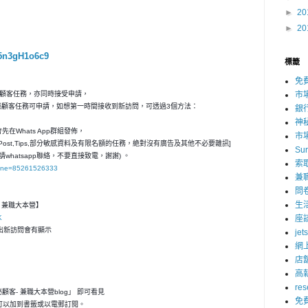
►
20
►
20
Q5n3gH1o6c9
標籤
免
秘顧客任務，亦同時接受申請，
市
神秘顧客任務可申請，如想第一時間接收到新訪問，可透過3個方法：
銀
神
在Whats App群組發佈，
市
ost,Tips,部分敏感資料及有限名額的任務，絶對沒有廣告及其他不必要雜訊]
Su
請whatsapp聯絡，不要直接致電，謝謝) 。
索
hone=85261526333
兼
問
生
客- 兼職大本營】
K
座
，一出新訪問會有顯示
jet
網
店
高
res
神秘顧客- 兼職大本營blog」 即可看見
免
可以加到書籤或以電郵訂閱。