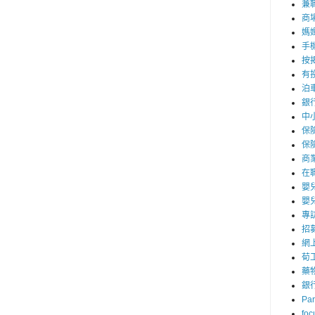
兼職
商
媽
手
按
有
泊
銀
中
保
保
商
在
嬰
嬰
專
招
網
荀
藥
銀
Par
foc