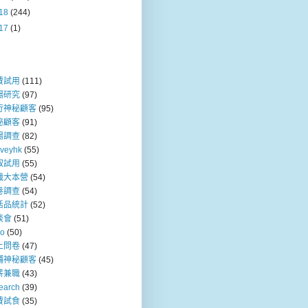
18
(244)
17
(1)
費試用
(111)
場研究
(97)
行神秘顧客
(95)
秘顧客
(91)
場調查
(82)
rveyhk
(55)
取試用
(55)
職大本營
(54)
卷調查
(54)
活品統計
(52)
談會
(51)
so
(50)
上問卷
(47)
舖神秘顧客
(45)
薪兼職
(43)
earch
(39)
費試食
(35)