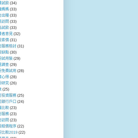
費試飲
(34)
職媽媽
(33)
金出糧
(33)
活訪問
(33)
品試飲
(33)
費者意見
(32)
險索償
(31)
行服務檢討
(31)
險缺點
(30)
粉試用裝
(29)
見調查
(29)
粉免費試用
(28)
資心得
(28)
粉研究
(26)
數
(25)
行投資服務
(25)
司銀行戶口
(24)
職比較
(23)
行服務
(23)
行訪問
(23)
險賠償程序
(22)
比較2019
(22)