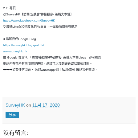
2.Fb專頁
@SurveyHK【訪問/座談會/神秘顧客- 兼職大本營】
https://www.facebook.com/SurveyHK
💡讚好Like👍和追蹤我們Fb專頁，一出新訪問會有顯示
3.追蹤我們Google Blog
https://surveyhk.blogspot.hk/
www.surveyhk.hk
或 Google 搜尋🔍 「訪問/座談會/神秘顧客- 兼職大本營blog」 即可看見
網站內有齊所有訪問完整連結，建議可以加到書籤或以電郵訂閱。
➡➡➡如有任何問題， 歡迎whatsapp/網上私訊/電郵 聯絡我們查詢，
SurveyHK
on
11月 17, 2020
分享
沒有留言: