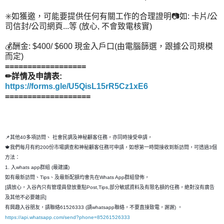
✳️如獲邀，可能要提供任何有關工作的合理證明📷如: 卡片/公
司信封/公司網頁...等 (放心, 不會致電核實)
💰酬金: $400/ $600 現金入戶口(由電腦篩選，跟據公司規模
而定)
==================
✏詳情及申請表:
https://forms.gle/U5QisL15rR5Cz1xE6
===================
📌其他40多項訪問、 社會民調及神秘顧客任務，亦同時接受申請，
🍁我們每月有約200份市場調查和神秘顧客任務可申請，如想第一時間接收到新訪問，可透過3個
方法：
1. 入whats app群組 (最建議)
如有最新訪問、Tips、及最新配額均會先在Whats App群組發佈，
[請放心，入谷內只有管理員發放重點Post,Tips,部分敏感資料及有限名額的任務，絶對沒有廣告
及其他不必要雜訊]
有興趣入谷朋友，請聯絡61526333 (請whatsapp聯絡，不要直接致電，謝謝) 。
https://api.whatsapp.com/send?phone=85261526333