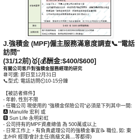
J.強積金 (MPF)僱主服務滿意度調查📞"電話
訪問"
(31/12前)🥇[💰酬金:$400/$600]
有關公司客戶對強積金服務經理的研究
📆可選: 即日至12月31日
📞型式: 電話訪問⏲️10-15分鐘
【被訪者條件】
- 年齡, 性別不限
- 任職公司 現使用的 “強積金保險公司“必須是下列其中一間:
🅰️ Manulife 宏利 或
🅱️ Sun Life 永明彩虹
- 公司持有的MPF資產總值 為 500萬或以上
- 日常工作上，有負責處理公司的強積金事宜📝 職位, 如: 東
主/HR 經理/會計主任/高級文員....等都得)