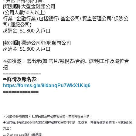
- 只限下列2類行業:
[類別🅰️] 大型金融類公司
(公司人數50人以上)
行業 : 金融行業 (包括銀行/ 基金公司/ 資產管理公司/ 保險公
司/ 經紀公司)
💰酬金: $1,800 入戶口
[類別🅱️] 獵頭公司/招聘顧問公司
💰酬金: $1,600 入戶口
✳️如獲邀，需出示(如:咭片/報稅表/合約...)證明工作及職位合
適
==============
✏詳情及報名表:
https://forms.gle/9idanqPu7WkX1Kiq6
=============
📌其他40多項訪問、 社會民調及神秘顧客任務，亦同時接受申請，
🍁我們每月有約200份市場調查和神秘顧客任務可申請，如想第一時間接收到新訪問，可透過3個
方法：
1. 入whats app群組 (最建議)