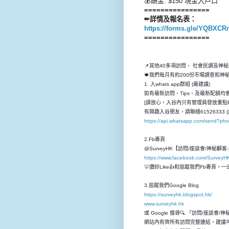
💰酬金: $150 現金入戶口
================
✏詳情及報名表：
https://forms.gle/YQBXC
================
📌其他40多項訪問、 社會民調及神
🍁我們每月有約200份市場調查和
1. 入whats app群組 (最建議)
如有最新訪問、Tips、及最新配額均會先
[請放心，入谷內只有管理員發放重點P
有興趣入谷朋友，請聯絡61526333 (
https://api.whatsapp.com/send?p
2.Fb專頁
@SurveyHK【訪問/座談會/神秘顧
https://www.facebook.com/SurveyH
💡讚好Like👍和追蹤我們Fb專頁
3.追蹤我們Google Blog
https://surveyhk.blogspot.hk/
www.surveyhk.hk
或 Google 搜尋🔍 「訪問/座談會/
網站內有齊所有訪問完整連結，建議