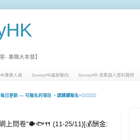
eyHK
客- 兼職大本營】
eyHK專業人員
SurveyHK最新動向
SurveyHK 收集個人資料聲明
更新 --- 可報名的項目 ，請踴躍報名~🙋🏻‍♀️💇🏻‍♀️
卷"🐡🐟🍴 (11-25/11)[💰酬金: