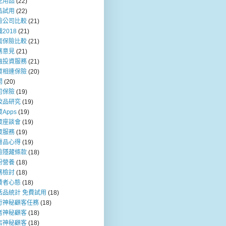
兒用品
(22)
品試用
(22)
險公司比較
(21)
2018
(21)
面保險比較
(21)
務意見
(21)
融投資服務
(21)
資相連保險
(20)
問
(20)
司保險
(19)
妝品研究
(19)
Apps
(19)
資座談會
(19)
資服務
(19)
膚品心得
(19)
險隱藏條款
(18)
粉營養
(18)
務檢討
(18)
費者心態
(18)
活品統計 免費試用
(18)
行神秘顧客任務
(18)
者神秘顧客
(18)
店神秘顧客
(18)