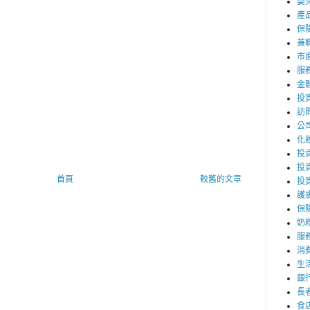
嬰
產
保
兼職
市
服
金
投
訪
公
化
投資
投
首頁
較舊的文章
投
護
保
奶
服
消
生
銀
長
食