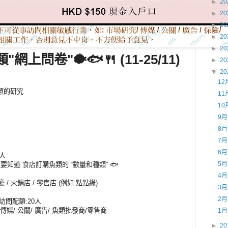
►
20
►
20
►
20
►
20
►
20
類"網上問卷"
🐡🐟🍴 (11-25/11)
►
20
▼
20
]
12
類的研究
11
10
9
8
7
6
人
5
知道 食店訂購魚類的 “數量和種類” 🐟
4
廳 / 火鍋店 / 零售店 (例如:點點綠)
3
2
訪問配額:20人
傳媒/ 公關/ 廣告/ 魚類批發商/零售商
1
►
20