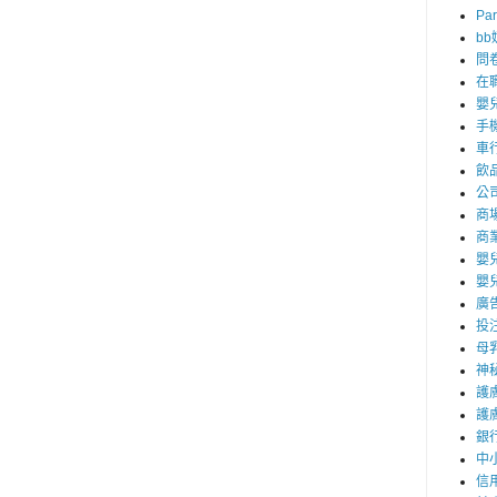
Par
b
問
在
嬰
手
車
飲
公
商
商
嬰
嬰
廣
投
母
神
護
護
銀
中
信