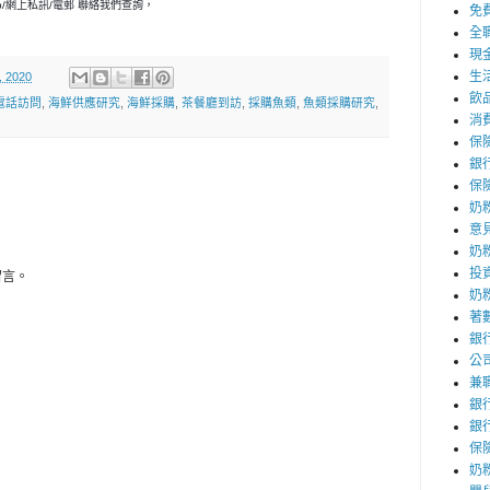
p/網上私訊/電郵 聯絡我們查詢，
免
全
現
生
, 2020
飲
電話訪問
,
海鮮供應研究
,
海鮮採購
,
茶餐廳到訪
,
採購魚類
,
魚類採購研究
,
消
保
銀
保
奶
意
奶
投
留言。
奶
著
銀
公
兼
銀
銀
保
奶粉