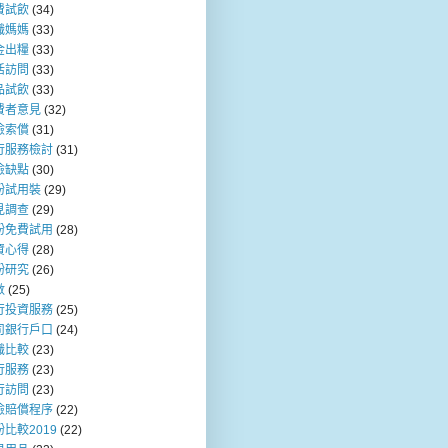
費試飲
(34)
職媽媽
(33)
金出糧
(33)
活訪問
(33)
品試飲
(33)
費者意見
(32)
險索償
(31)
行服務檢討
(31)
險缺點
(30)
粉試用裝
(29)
見調查
(29)
粉免費試用
(28)
資心得
(28)
粉研究
(26)
數
(25)
行投資服務
(25)
司銀行戶口
(24)
職比較
(23)
行服務
(23)
行訪問
(23)
險賠償程序
(22)
比較2019
(22)