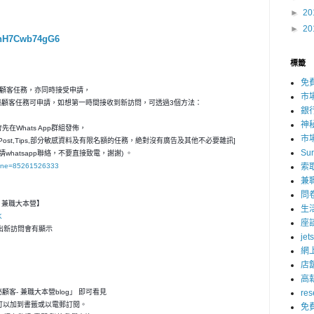
►
20
►
20
RnH7Cwb74gG6
標籤
免
秘顧客任務，亦同時接受申請，
市
神秘顧客任務可申請，如想第一時間接收到新訪問，可透過3個方法：
銀
神
在Whats App群組發佈，
市
ost,Tips,部分敏感資料及有限名額的任務，絶對沒有廣告及其他不必要雜訊]
Su
請whatsapp聯絡，不要直接致電，謝謝) 。
hone=85261526333
索
兼
問
客- 兼職大本營】
生
K
座
，一出新訪問會有顯示
jet
網
店
高
神秘顧客- 兼職大本營blog」 即可看見
res
可以加到書籤或以電郵訂閱。
免