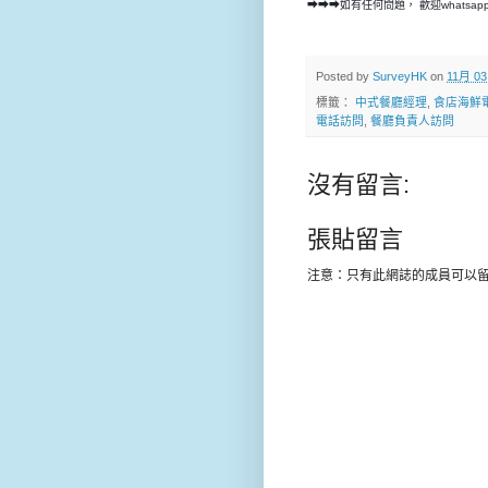
➡➡➡如有任何問題， 歡迎whatsap
Posted by
SurveyHK
on
11月 03
標籤：
中式餐廳經理
,
食店海鮮
電話訪問
,
餐廳負責人訪問
沒有留言:
張貼留言
注意：只有此網誌的成員可以