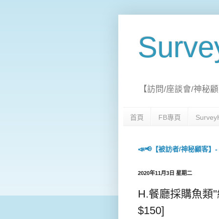
Surv
【訪問/座談會/神秘顧
首頁
FB專頁
Surv
📣📢【被訪者/神秘顧客】- 每日
2020年11月3日 星期二
H.餐廳採購魚類"網上問
$150]