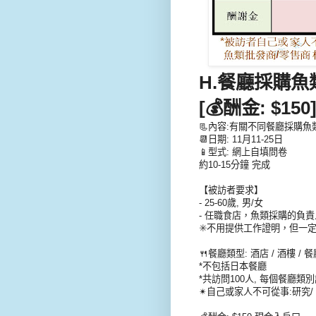
H.餐廳採購魚
[💰酬金: $150
📃內容:有關不同餐廳採購魚
📆日期: 11月11-25日
📱型式: 網上自填問卷
約10-15分鐘 完成
【被訪者要求】
- 25-60歲, 男/女
- 任職食店，魚類採購的負責
✳️不用提供工作證明，但一定要
🍴餐廳類型: 酒店 / 酒樓 / 餐
*不包括日本餐廳
*共訪問100人, 每個餐廳類別
✴自己或家人不可從事:研究/ 