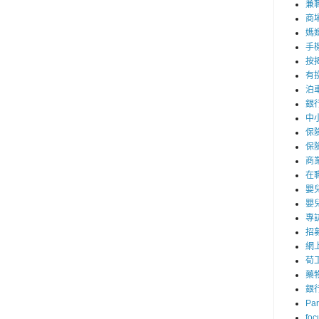
兼職
商
媽
手
按
有
泊
銀
中
保
保
商
在
嬰
嬰
專
招
網
荀
藥
銀
Par
foc