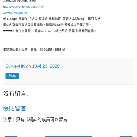
3.追蹤我們Google Blog
https://surveyhk.blogspot.hk/
www.surveyhk.hk
或 Google 搜尋🔍 「訪問/座談會/神秘顧客- 兼職大本營blog」 即可看見
網站內有齊所有訪問完整連結，建議可以加到書籤或以電郵訂閱。
➡➡➡如有任何問題， 歡迎whatsapp/網上私訊/電郵 聯絡我們查詢，
很樂意回覆和恊助，會逐一細心回覆，謝謝 😄
SurveyHK
on
10月 23, 2020
分享
沒有留言:
張貼留言
注意：只有此網誌的成員可以留言。