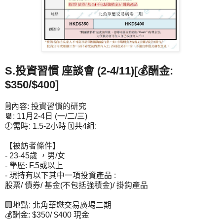
S.投資習慣 座談會 (2-4/11)[💰酬金:
$350/$400]
🗒️內容: 投資習慣的研究
📆: 11月2-4日 (一/二/三)
🕖需時: 1.5-2小時 🗓️共4組:
【被訪者條件】
- 23-45歲 ，男/女
- 學歷: F.5或以上
- 現持有以下其中一項投資產品 :
股票/ 債券/ 基金(不包括強積金)/ 掛鈎產品
🏢地點: 北角華懋交易廣埸二期
💰酬金: $350/ $400 現金