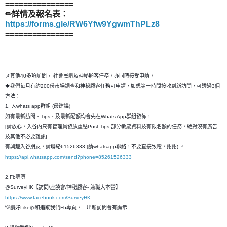
===============
✏詳情及報名表：
https://forms.gle/RW6Yfw9YgwmThPLz8
===============
📌其他40多項訪問、 社會民調及神秘顧客任務，亦同時接受申請，
🍁我們每月有約200份市場調查和神秘顧客任務可申請，如想第一時間接收到新訪問，可透過3個
方法：
1. 入whats app群組 (最建議)
如有最新訪問、Tips、及最新配額均會先在Whats App群組發佈，
[請放心，入谷內只有管理員發放重點Post,Tips,部分敏感資料及有限名額的任務，絶對沒有廣告
及其他不必要雜訊]
有興趣入谷朋友，請聯絡61526333 (請whatsapp聯絡，不要直接致電，謝謝) 。
https://api.whatsapp.com/send?phone=85261526333
2.Fb專頁
@SurveyHK【訪問/座談會/神秘顧客- 兼職大本營】
https://www.facebook.com/SurveyHK
💡讚好Like👍和追蹤我們Fb專頁，一出新訪問會有顯示