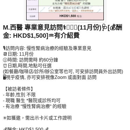
M.西醫 專業意見訪問⚕️👩🏻‍⚕️(11月份)🩺[💰酬
金: HKD$1,500]♒有介紹費
🎙️訪問内容: 慢性腎病治療的經驗及專業意見
📆日期: 11月份
🕧時間: 訪問需時 約60分鐘
⏰日期,時間,地點可任選
(如餐廳/咖啡店/診所/辦公室等也可, 可安排訪問員外出訪問)
🖥️視乎疫情, 亦可安排視像Zoom 或面對面 訪問
【被訪者條件】
- 年齡,性別 不限
- 現職 醫生 *醫院或診所均可
- 有治療 “慢性腎病治療“ 的經驗
✳如獲邀，需出示卡片或工作證明
💰酬金: HKD$1,500 💰