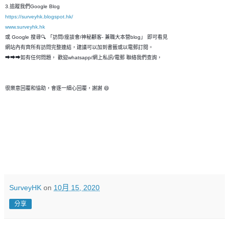
3.追蹤我們Google Blog
https://surveyhk.blogspot.hk/
www.surveyhk.hk
或 Google 搜尋🔍 「訪問/座談會/神秘顧客- 兼職大本營blog」 即可看見
網站內有齊所有訪問完整連結，建議可以加到書籤或以電郵訂閱。
➡➡➡如有任何問題， 歡迎whatsapp/網上私訊/電郵 聯絡我們查詢，
很樂意回覆和恊助，會逐一細心回覆，謝謝 😄
SurveyHK
on
10月 15, 2020
分享