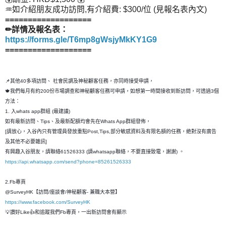
♒如介紹朋友成功訪問,有介紹費: $300/位 (見報名表內文)
===================
✏詳情及報名表：
https://forms.gle/T6mp8gWsjyMkKY1G9
===================
📌其他40多項訪問、 社會民調及神秘顧客任務，亦同時接受申請，
🍁我們每月有約200份市場調查和神秘顧客任務可申請，如想第一時間接收到新訪問，可透過3個
方法：
1. 入whats app群組 (最建議)
如有最新訪問、Tips、及最新配額均會先在Whats App群組發佈，
[請放心，入谷內只有管理員發放重點Post,Tips,部分敏感資料及有限名額的任務，絶對沒有廣告
及其他不必要雜訊]
有興趣入谷朋友，請聯絡61526333 (請whatsapp聯絡，不要直接致電，謝謝) 。
https://api.whatsapp.com/send?phone=85261526333
2.Fb專頁
@SurveyHK【訪問/座談會/神秘顧客- 兼職大本營】
https://www.facebook.com/SurveyHK
💡讚好Like👍和追蹤我們Fb專頁，一出新訪問會有顯示