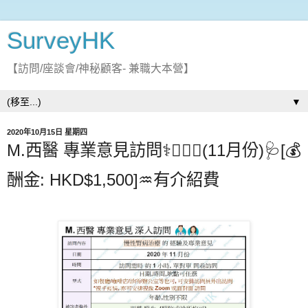
SurveyHK
【訪問/座談會/神秘顧客- 兼職大本營】
▼
2020年10月15日 星期四
M.西醫 專業意見訪問⚕️👩🏻‍⚕️(11月份)🩺[💰
酬金: HKD$1,500]♒有介紹費