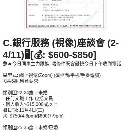
C.銀行服務 (視像)座談會 (2-
4/11)🖥️[💰: $600-$850]
急🔥今日同事主力跟進, 啱條件既會最快今日下午收到電話
💻型式: 網上視像(Zoom) (須桌面/平板/手提電腦)
🗓️共6組,留意要求:
類別1️⃣22-24歲，未婚
- 任何文職工作,包括文員
- 個人收入>$15,000或以上
📆日期: 11月4日(三)
💰: $750(4-6pm)/$600(7-9pm)
類別2️⃣25-35歲，未婚/已婚