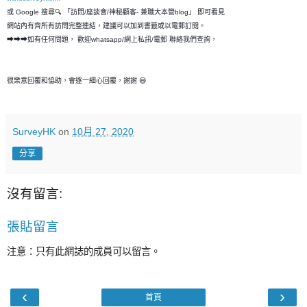
或 Google 搜尋🔍 「訪問/座談會/神秘顧客- 兼職大本營blog」 即可看見
網站內有齊所有訪問完整連結，建議可以加到書籤或以電郵訂閱。
➡➡➡如有任何問題， 歡迎whatsapp/網上私訊/電郵 聯絡我們查詢，
很樂意回覆和恊助，會逐一細心回覆，謝謝 😄
SurveyHK
on
10月 27, 2020
分享
沒有留言:
張貼留言
注意：只有此網誌的成員可以留言。
‹
›
首頁