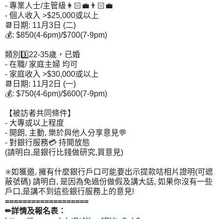
- 專業人士/主管級👩🏻‍💼👨🏻‍💼
- 個人收入 >$25,000或以上
📆日期: 11月3日 (二)
💰: $850(4-6pm)/$700(7-9pm)
類別3️⃣22-35歲，已婚
- 在職/ 家庭主婦 均可
- 家庭收入 >$30,000或以上
📆日期: 11月2日 (一)
💰: $750(4-6pm)/$600(7-9pm)
【被訪者共同條件】
- 大專或以上程度
- 開朗, 主動, 樂於與他人分享意見💬
- 對銀行服務💳 持開放態
(請明白,是銀行比錢做研究,買意見)
✳️如獲邀, 擁有什麼銀行戶口可能要出示提款咭相片證明(可遮
蔽號碼) 請明白, 是因為免過份做假及講大話, 如果你沒有一些
戶口,是講不到這些銀行服務上的意見!
===================
✏詳情及報名表：