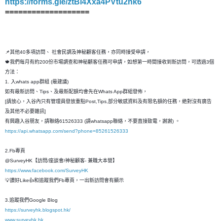
https://forms.gle/ztBi4Xxa4PVtu2nk6
===================
📌其他40多項訪問、 社會民調及神秘顧客任務，亦同時接受申請，
🍁我們每月有約200份市場調查和神秘顧客任務可申請，如想第一時間接收到新訪問，可透過3個
方法：
1. 入whats app群組 (最建議)
如有最新訪問、Tips、及最新配額均會先在Whats App群組發佈，
[請放心，入谷內只有管理員發放重點Post,Tips,部分敏感資料及有限名額的任務，絶對沒有廣告
及其他不必要雜訊]
有興趣入谷朋友，請聯絡61526333 (請whatsapp聯絡，不要直接致電，謝謝) 。
https://api.whatsapp.com/send?phone=85261526333
2.Fb專頁
@SurveyHK【訪問/座談會/神秘顧客- 兼職大本營】
https://www.facebook.com/SurveyHK
💡讚好Like👍和追蹤我們Fb專頁，一出新訪問會有顯示
3.追蹤我們Google Blog
https://surveyhk.blogspot.hk/
www.surveyhk.hk