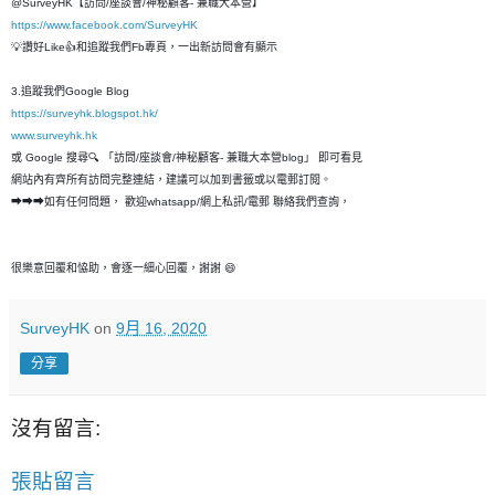
@SurveyHK【訪問/座談會/神秘顧客- 兼職大本營】
https://www.facebook.com/SurveyHK
💡讚好Like👍和追蹤我們Fb專頁，一出新訪問會有顯示
3.追蹤我們Google Blog
https://surveyhk.blogspot.hk/
www.surveyhk.hk
或 Google 搜尋🔍 「訪問/座談會/神秘顧客- 兼職大本營blog」 即可看見
網站內有齊所有訪問完整連結，建議可以加到書籤或以電郵訂閱。
➡➡➡如有任何問題， 歡迎whatsapp/網上私訊/電郵 聯絡我們查詢，
很樂意回覆和恊助，會逐一細心回覆，謝謝 😄
SurveyHK
on
9月 16, 2020
分享
沒有留言:
張貼留言