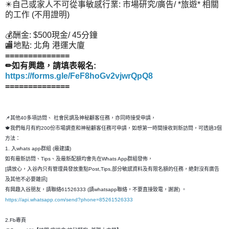
✴️自己或家人不可從事敏感行業: 市場研究/廣告/ *旅遊* 相關
的工作 (不用證明)
💰酬金: $500現金/ 45分鐘
🏬地點: 北角 港運大廈
==============
✏如有興趣，請填表報名:
https://forms.gle/FeF8hoGv2vjwrQpQ8
==============
📌其他40多項訪問、 社會民調及神秘顧客任務，亦同時接受申請，
🍁我們每月有約200份市場調查和神秘顧客任務可申請，如想第一時間接收到新訪問，可透過3個
方法：
1. 入whats app群組 (最建議)
如有最新訪問、Tips、及最新配額均會先在Whats App群組發佈，
[請放心，入谷內只有管理員發放重點Post,Tips,部分敏感資料及有限名額的任務，絶對沒有廣告
及其他不必要雜訊]
有興趣入谷朋友，請聯絡61526333 (請whatsapp聯絡，不要直接致電，謝謝) 。
https://api.whatsapp.com/send?phone=85261526333
2.Fb專頁