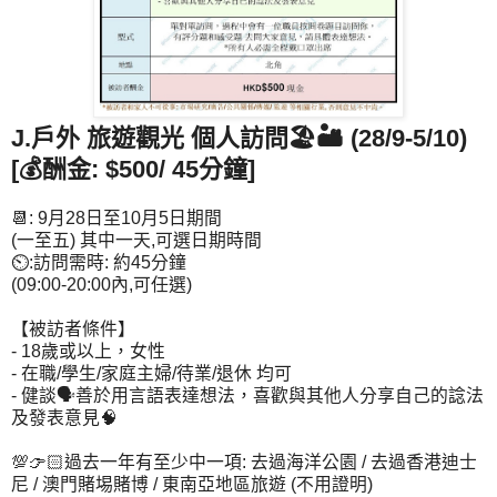
J.戶外 旅遊觀光 個人訪問🏖️🏜️ (28/9-5/10)
[💰酬金: $500/ 45分鐘]
📆: 9月28日至10月5日期間
(一至五) 其中一天,可選日期時間
⏲️:訪問需時: 約45分鐘
(09:00-20:00內,可任選)
【被訪者條件】
- 18歲或以上，女性
- 在職/學生/家庭主婦/待業/退休 均可
- 健談🗣️善於用言語表達想法，喜歡與其他人分享自己的諗法
及發表意見🧠
💯👉🏻過去一年有至少中一項: 去過海洋公園 / 去過香港迪士
尼 / 澳門賭埸賭博 / 東南亞地區旅遊 (不用證明)