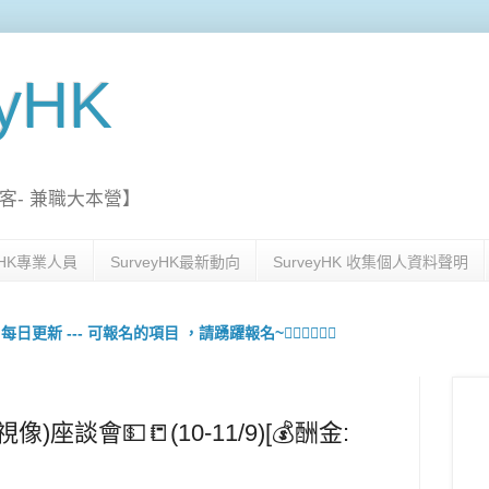
eyHK
客- 兼職大本營】
eyHK專業人員
SurveyHK最新動向
SurveyHK 收集個人資料聲明
更新 --- 可報名的項目 ，請踴躍報名~🙋🏻‍♀️💇🏻‍♀️
)座談會💵📒(10-11/9)[💰酬金: