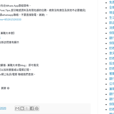
免
在Whats App群組發佈，
全
ost,Tips,部分敏感資料及有限名額的任務，絶對沒有廣告及其他不必要雜訊]
現
請whatsapp聯絡，不要直接致電，謝謝) 。
生
hone=85261526333
飲
消
保
客- 兼職大本營】
K
銀
，一出新訪問會有顯示
保
奶
意
奶
投
神秘顧客- 兼職大本營blog」 即可看見
奶
可以加到書籤或以電郵訂閱。
著
p/網上私訊/電郵 聯絡我們查詢，
銀
公
謝謝 😄
兼
銀
銀
保
 2020
奶粉