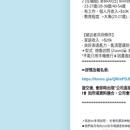
2 [在職組] 💰$600(日) $500(
- 23-27歲/28-39歲/40-54歲
- 有工作，個人月收入>$10K
- 教育程度: >大專(23-27歲); 
【被訪者共同條件】
- 家庭收入: >$20k
- 良好表達能力，能清楚講
✴型式: 視像訪問 (Zoom)💻 需用: 
*不能只用手機進行📵因畫面
===================
✏詳情及報名表:
https://forms.gle/QRrhP
提交後, 會即時出現"公司直
❗⬆ 如所填資料適合，公司會
===================
📌其他40多項訪問、 社會民調及神
🍁我們每月有約200份市場調查和