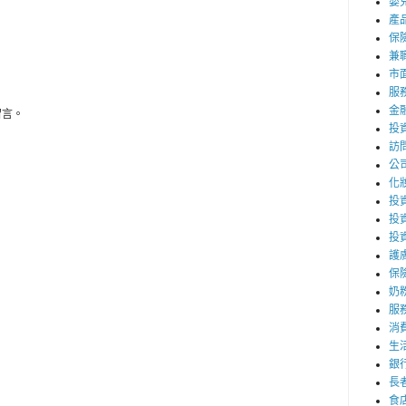
嬰
產
保
兼職
市
服
金
留言。
投
訪
公
化
投資
投
投
護
保
奶
服
消
生
銀
長
食