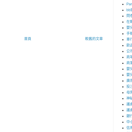
Par
b
問
在
嬰
手
首頁
較舊的文章
車
飲
公
商
商
嬰
嬰
廣
投
母
神
護
護
銀
中
信