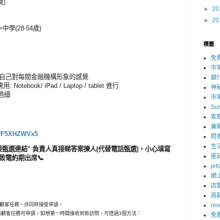
晚)
►
20
►
20
>中學(28-54歲)
標籤
免
市
到自己對每間金融機構形象的感覺
銀
Notebook/ iPad / Laptop / tablet 進行
神
過細
市
Su
索
兼
DJfF5XHZWVx5
問
生
接甄選連結" 負責人真接睇答案揀人(代替電話甄選)，小心填寫
座
致電約期出席📞
jet
網
店
高
秘顧客任務，亦同時接受申請，
res
神秘顧客任務可申請，如想第一時間接收到新訪問，可透過3個方法：
免