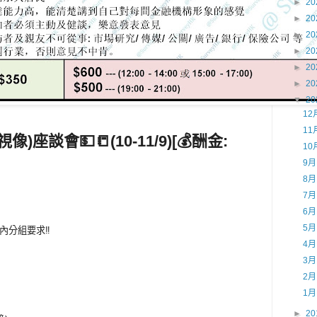
►
20
►
20
►
20
►
20
►
20
►
20
▼
20
12
11
(視像)座談會
💵📒(10-11/9)[💰酬金:
10
9
8
7
6
5
表內分組要求‼
4
3
2
1
►
20