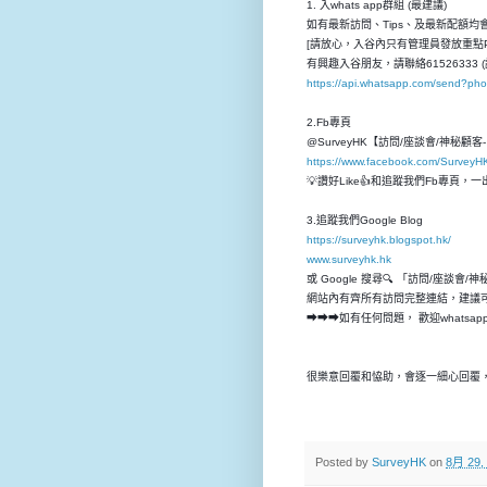
1. 入whats app群組 (最建議)
如有最新訪問、Tips、及最新配額均會先
[請放心，入谷內只有管理員發放重點P
有興趣入谷朋友，請聯絡61526333 (
https://api.whatsapp.com/send?p
2.Fb專頁
@SurveyHK【訪問/座談會/神秘顧
https://www.facebook.com/SurveyH
💡讚好Like👍和追蹤我們Fb專頁
3.追蹤我們Google Blog
https://surveyhk.blogspot.hk/
www.surveyhk.hk
或 Google 搜尋🔍 「訪問/座談會/
網站內有齊所有訪問完整連結，建議
➡➡➡如有任何問題， 歡迎whatsap
很樂意回覆和恊助，會逐一細心回覆，
Posted by
SurveyHK
on
8月 29,