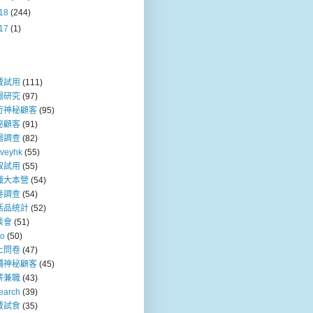
18
(244)
17
(1)
費試用
(111)
場研究
(97)
行神秘顧客
(95)
秘顧客
(91)
場調查
(82)
rveyhk
(55)
取試用
(55)
職大本營
(54)
卷調查
(54)
活品統計
(52)
談會
(51)
so
(50)
上問卷
(47)
舖神秘顧客
(45)
薪兼職
(43)
earch
(39)
費試食
(35)