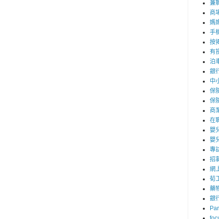
兼職
商
媽
手
按
有
泊
銀
中
保
保
商
在
嬰
嬰
專
招
網
荀
藥
銀
Par
foc