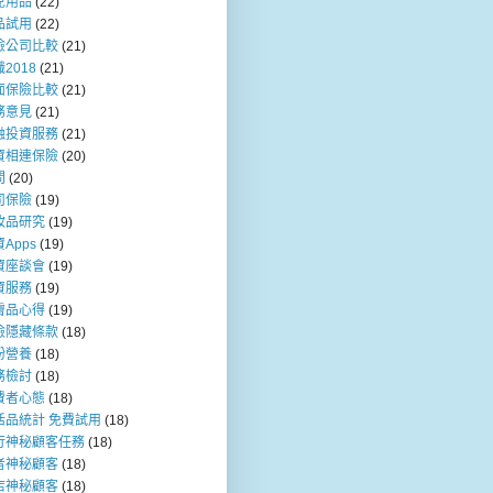
兒用品
(22)
品試用
(22)
險公司比較
(21)
2018
(21)
面保險比較
(21)
務意見
(21)
融投資服務
(21)
資相連保險
(20)
問
(20)
司保險
(19)
妝品研究
(19)
Apps
(19)
資座談會
(19)
資服務
(19)
膚品心得
(19)
險隱藏條款
(18)
粉營養
(18)
務檢討
(18)
費者心態
(18)
活品統計 免費試用
(18)
行神秘顧客任務
(18)
者神秘顧客
(18)
店神秘顧客
(18)