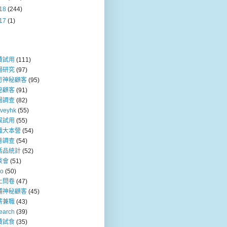
18
(244)
17
(1)
費試用
(111)
場研究
(97)
行神秘顧客
(95)
秘顧客
(91)
場調查
(82)
rveyhk
(55)
取試用
(55)
職大本營
(54)
卷調查
(54)
活品統計
(52)
談會
(51)
so
(50)
上問卷
(47)
舖神秘顧客
(45)
薪兼職
(43)
earch
(39)
費試食
(35)