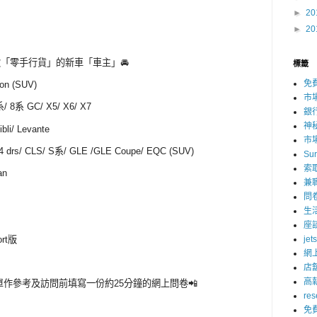
►
20
►
20
款「零手行貨」的新車「車主」🚘
標籤
免
ron (SUV)
市
/ 8系 GC/ X5/ X6/ X7
銀
神
ibli/ Levante
市
4 drs/ CLS/ S系/ GLE /GLE Coupe/ EQC (SUV)
Su
索
can
兼
問
生
座
ort版
jet
網
店
高
單作參考及訪問前填寫一份約25分鐘的網上問卷📲
res
免