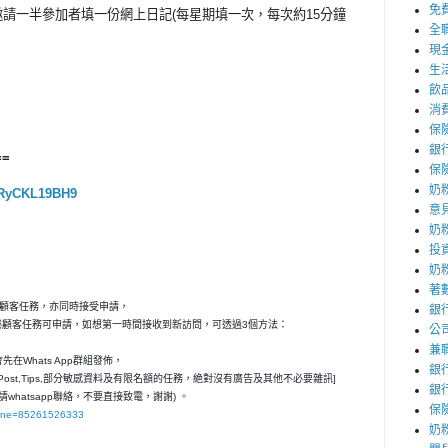
免
邀請一半參加者填一份網上日記(每星期填一次，每次約15分鐘
全
現
生
飲
消
保
銀
==
保
奶
qaRyCKL19BH9
意
奶
投
奶
著
秘顧客任務，亦同時接受申請，
銀
神秘顧客任務可申請，如想第一時間接收到新訪問，可透過3個方法：
公
兼
在Whats App群組發佈，
銀
ost,Tips,部分敏感資料及有限名額的任務，絶對沒有廣告及其他不必要雜訊]
銀
請whatsapp聯絡，不要直接致電，謝謝) 。
保
hone=85261526333
奶粉