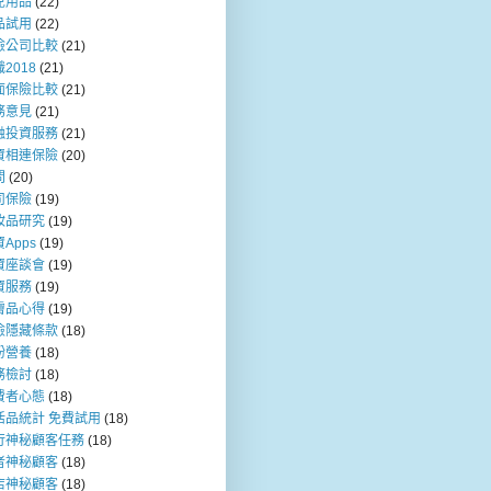
兒用品
(22)
品試用
(22)
險公司比較
(21)
2018
(21)
面保險比較
(21)
務意見
(21)
融投資服務
(21)
資相連保險
(20)
問
(20)
司保險
(19)
妝品研究
(19)
Apps
(19)
資座談會
(19)
資服務
(19)
膚品心得
(19)
險隱藏條款
(18)
粉營養
(18)
務檢討
(18)
費者心態
(18)
活品統計 免費試用
(18)
行神秘顧客任務
(18)
者神秘顧客
(18)
店神秘顧客
(18)