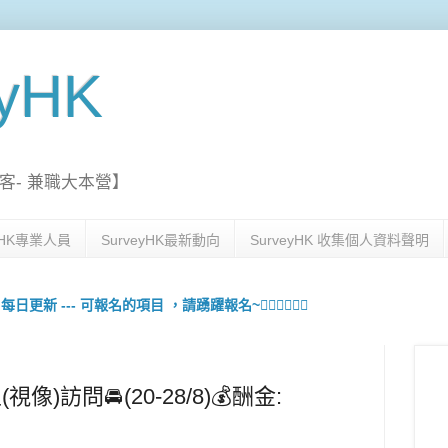
eyHK
客- 兼職大本營】
eyHK專業人員
SurveyHK最新動向
SurveyHK 收集個人資料聲明
更新 --- 可報名的項目 ，請踴躍報名~🙋🏻‍♀️💇🏻‍♀️
視像)訪問🚘(20-28/8)💰酬金: