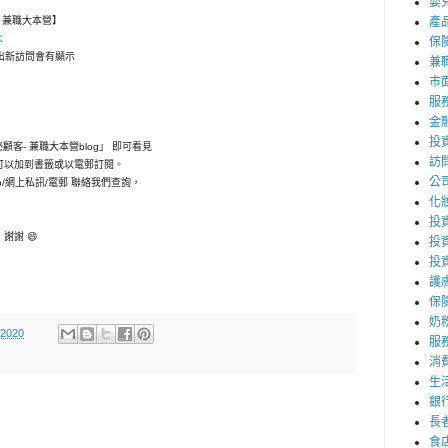
嬰
客- 兼職大本營】
產
K
保
，一出新訪問會有顯示
兼職
市
服
金
投
神秘顧客- 兼職大本營blog」 即可看見
訪
可以加到書籤或以電郵訂閱。
公
p/網上私訊/電郵 聯絡我們查詢，
化
投資
謝謝 😄
投
投
護
保
奶
 2020
服
消
生
銀
長
食