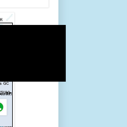
片
sapp我們