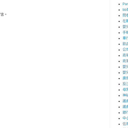
Par
b
留言。
問
在
嬰
手
車
飲
公
商
商
嬰
嬰
廣
投
母
神
護
護
銀
中
信