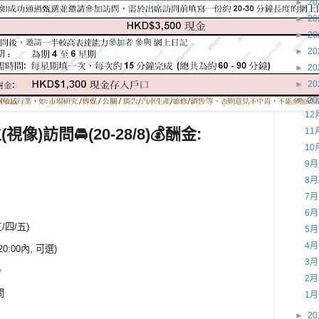
►
20
►
20
►
20
►
20
►
20
►
20
▼
20
12
視像)訪問🚘(20-28/8)💰酬金:
11
10
9
8
7
6
三/四/五)
5
4
20:00內, 可選)
3
️
2
問
1
►
20