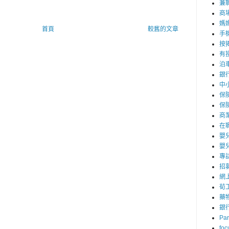
兼職
商
媽
首頁
較舊的文章
手
按
有
泊
銀
中
保
保
商
在
嬰
嬰
專
招
網
荀
藥
銀
Par
foc