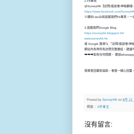
2.Fb專頁
@SurveyHK【訪問/座談會/神秘顧
https://www.facebook.com/SurveyH
💡讚好Like👍和追蹤我們Fb專頁
3.追蹤我們Google Blog
https://surveyhk.blogspot.hk/
www.surveyhk.hk
或 Google 搜尋🔍 「訪問/座談會/
網站內有齊所有訪問完整連結，建議
➡➡➡如有任何問題， 歡迎whatsap
很樂意回覆和恊助，會逐一細心回覆，
Posted by
SurveyHK
on
8月 12,
標籤：
0手車主
沒有留言: