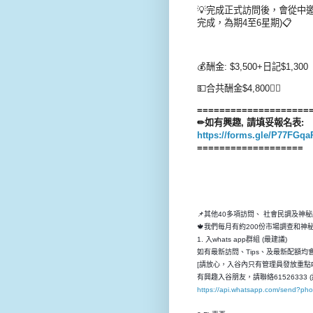
💡完成正式訪問後，會從中
完成，為期4至6星期)📋
💰酬金: $3,500+日記$1,300
💵合共酬金$4,800👍🏻
====================
✏如有興趣, 請填妥報名表:
https://forms.gle/P77FG
===================
📌其他40多項訪問、 社會民調及神
🍁我們每月有約200份市場調查和
1. 入whats app群組 (最建議)
如有最新訪問、Tips、及最新配額均會先
[請放心，入谷內只有管理員發放重點P
有興趣入谷朋友，請聯絡61526333 (
https://api.whatsapp.com/send?p