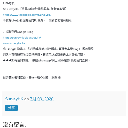
2.Fb專頁
@SurveyHK【訪問/座談會/神秘顧客- 兼職大本營】
https://www.facebook.com/SurveyHK
💡讚好Like👍和追蹤我們Fb專頁，一出新訪問會有顯示
3.追蹤我們Google Blog
https://surveyhk.blogspot.hk/
www.surveyhk.hk
或 Google 搜尋🔍 「訪問/座談會/神秘顧客- 兼職大本營blog」 即可看見
網站內有齊所有訪問完整連結，建議可以加到書籤或以電郵訂閱。
➡➡➡如有任何問題， 歡迎whatsapp/網上私訊/電郵 聯絡我們查詢，
很樂意回覆和恊助，會逐一細心回覆，謝謝 😄
SurveyHK
on
7月 03, 2020
分享
沒有留言: