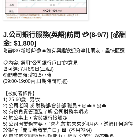
J.公司銀行服務(英語)訪問 💳
(8-9/7)
[💰酬
金: $1,800]
🔡🗃️[3/7新增]💥急🔥如有興趣歡迎分享比朋友，盡快甄選
📋內容: 選用"公司銀行戶口“的意見
📆可選: 7月8/9日(三/四)
⏲️問卷需時: 約1.5小時
(09:00-19:00內,日期時間可選)
【被訪者條件】
1) 25-60歲 , 男/女
2) 公司老闆 或 財務部/會計部 職員👨🏻‍💼👩🏻‍💼
3) 有份負責管理及了解 公司財務事項💰
4) 於公事上，會與銀行接觸🤝
5) 公司因業務需要， “會考慮“於未來3個月內，透過任何途徑
於銀行「開立新商業户口」🏦 (不用證明)
6) 良好英文閱讀及理解能力，能以 全英語 對答🗣️🔠