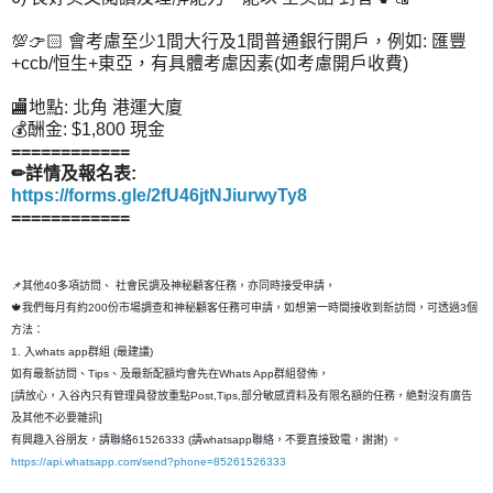
💯👉🏻 會考慮至少1間大行及1間普通銀行開戶，例如: 匯豐
+ccb/恒生+東亞，有具體考慮因素(如考慮開戶收費)
🏬地點: 北角 港運大廈
💰酬金: $1,800 現金
============
✏詳情及報名表:
https://forms.gle/2fU46jtNJiurwyTy8
============
📌其他40多項訪問、 社會民調及神秘顧客任務，亦同時接受申請，
🍁我們每月有約200份市場調查和神秘顧客任務可申請，如想第一時間接收到新訪問，可透過3個
方法：
1. 入whats app群組 (最建議)
如有最新訪問、Tips、及最新配額均會先在Whats App群組發佈，
[請放心，入谷內只有管理員發放重點Post,Tips,部分敏感資料及有限名額的任務，絶對沒有廣告
及其他不必要雜訊]
有興趣入谷朋友，請聯絡61526333 (請whatsapp聯絡，不要直接致電，謝謝) 。
https://api.whatsapp.com/send?phone=85261526333