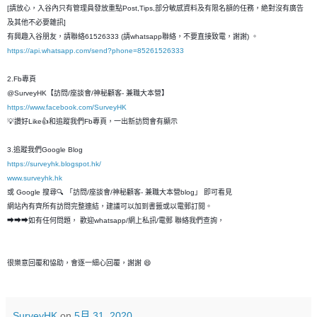
[請放心，入谷內只有管理員發放重點Post,Tips,部分敏感資料及有限名額的任務，絶對沒有廣告
及其他不必要雜訊]
有興趣入谷朋友，請聯絡61526333 (請whatsapp聯絡，不要直接致電，謝謝) 。
https://api.whatsapp.com/send?phone=85261526333
2.Fb專頁
@SurveyHK【訪問/座談會/神秘顧客- 兼職大本營】
https://www.facebook.com/SurveyHK
💡讚好Like👍和追蹤我們Fb專頁，一出新訪問會有顯示
3.追蹤我們Google Blog
https://surveyhk.blogspot.hk/
www.surveyhk.hk
或 Google 搜尋🔍 「訪問/座談會/神秘顧客- 兼職大本營blog」 即可看見
網站內有齊所有訪問完整連結，建議可以加到書籤或以電郵訂閱。
➡➡➡如有任何問題， 歡迎whatsapp/網上私訊/電郵 聯絡我們查詢，
很樂意回覆和恊助，會逐一細心回覆，謝謝 😄
SurveyHK
on
5月 31, 2020