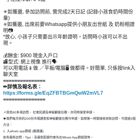
✴️如獲邀, 參加訪問前, 需完成2天日記 (記錄小孩食奶時間份
量)
✳️如獲邀, 出席前要Whatsapp提供小朋友出世紙 及 奶粉相證
明📷
*放心, 小孩子只需要出示年齡證明，訪問時小孩可以不出
現。
💰酬金: $900 現金入戶口
🏬型式: 網上視像 進行🗣️
可以用電話📱做 ／平板/電腦🖥️ 做都得。好簡單, 只係按link入
聊天室
===============
✏詳情及報名表：
https://forms.gle/EqZFBTBGmQwW2mVL7
===============
📌其他40多項訪問、 社會民調及神秘顧客任務，亦同時接受申請，
🍁我們每月有約200份市場調查和神秘顧客任務可申請，如想第一時間接收到新訪問，可透過3個
方法：
1. 入whats app群組 (最建議)
如有最新訪問、Tips、及最新配額均會先在Whats App群組發佈，