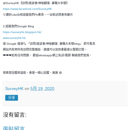
@SurveyHK【訪問/座談會/神秘顧客- 兼職大本營】
https://www.facebook.com/SurveyHK
💡讚好Like👍和追蹤我們Fb專頁，一出新訪問會有顯示
3.追蹤我們Google Blog
https://surveyhk.blogspot.hk/
www.surveyhk.hk
或 Google 搜尋🔍 「訪問/座談會/神秘顧客- 兼職大本營blog」 即可看見
網站內有齊所有訪問完整連結，建議可以加到書籤或以電郵訂閱。
➡➡➡如有任何問題， 歡迎whatsapp/網上私訊/電郵 聯絡我們查詢，
很樂意回覆和恊助，會逐一細心回覆，謝謝 😄
SurveyHK
on
5月 19, 2020
分享
沒有留言:
張貼留言