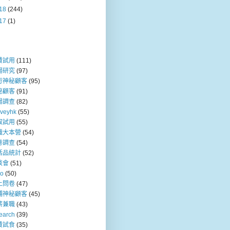
18
(244)
17
(1)
費試用
(111)
場研究
(97)
行神秘顧客
(95)
秘顧客
(91)
場調查
(82)
rveyhk
(55)
取試用
(55)
職大本營
(54)
卷調查
(54)
活品統計
(52)
談會
(51)
so
(50)
上問卷
(47)
舖神秘顧客
(45)
薪兼職
(43)
earch
(39)
費試食
(35)