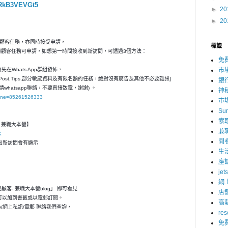
6RkB3VEVGt5
►
20
►
20
秘顧客任務，亦同時接受申請，
標籤
神秘顧客任務可申請，如想第一時間接收到新訪問，可透過3個方法：
免
在Whats App群組發佈，
市
ost,Tips,部分敏感資料及有限名額的任務，絶對沒有廣告及其他不必要雜訊]
銀
請whatsapp聯絡，不要直接致電，謝謝) 。
神
hone=85261526333
市
Su
索
客- 兼職大本營】
兼
K
問
，一出新訪問會有顯示
生
座
jet
網
神秘顧客- 兼職大本營blog」 即可看見
店
可以加到書籤或以電郵訂閱。
高
p/網上私訊/電郵 聯絡我們查詢，
res
免