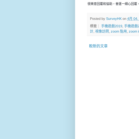
很樂意回覆和恊助，會逐一細心回覆，
Posted by
SurveyHK
on
4月 04,
標籤：
手機遊戲2019
,
手機遊戲2
計
,
視像訪問
,
zoom 點用
,
zoom i
較新的文章