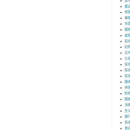
嬰
產
保
兼職
市
服
金
投
訪
公
化
投資
投
投
護
保
奶
服
消
生
銀
長
食