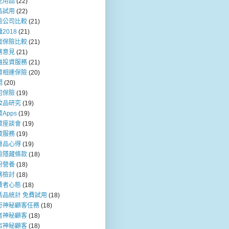
兒用品
(22)
品試用
(22)
險公司比較
(21)
2018
(21)
面保險比較
(21)
務意見
(21)
融投資服務
(21)
資相連保險
(20)
問
(20)
司保險
(19)
妝品研究
(19)
Apps
(19)
資座談會
(19)
資服務
(19)
膚品心得
(19)
險隱藏條款
(18)
粉營養
(18)
務檢討
(18)
費者心態
(18)
活品統計 免費試用
(18)
行神秘顧客任務
(18)
者神秘顧客
(18)
店神秘顧客
(18)