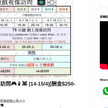
宣傳短
What
🎮📱👾 (14-15/4)[酬金$250-
大家揀遊戲心得🤳🏻
️