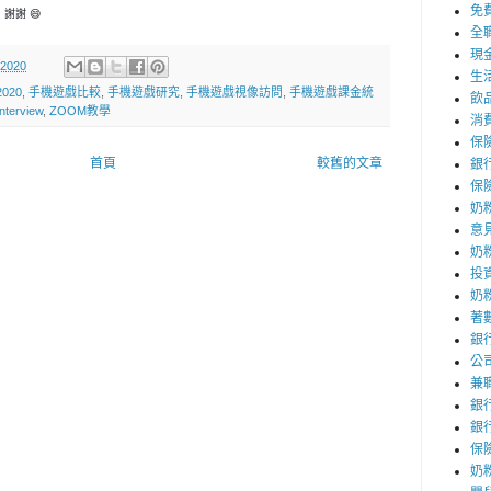
免
謝謝 😄
全
現
 2020
生
020
,
手機遊戲比較
,
手機遊戲研究
,
手機遊戲視像訪問
,
手機遊戲課金統
飲
nterview
,
ZOOM教學
消
保
首頁
較舊的文章
銀
保
奶
意
奶
投
奶
著
銀
公
兼
銀
銀
保
奶粉