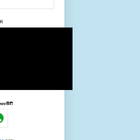
片
sapp我們