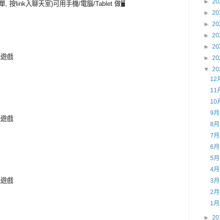
►
20
 按link入聊天室)可用手機/電腦/Tablet 做🖥️
►
20
►
20
►
20
►
20
機遊戲
►
20
▼
20
12
11
10
9
機遊戲
8
7
6
5
4
機遊戲
3
2
1
►
20