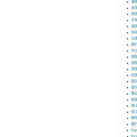
兼職
商
媽
手
按
有
泊
銀
中
保
保
商
在
嬰
嬰
專
招
網
荀
藥
銀
Par
foc