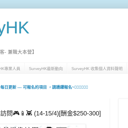
eyHK
客- 兼職大本營】
eyHK專業人員
SurveyHK最新動向
SurveyHK 收集個人資料聲明
更新 --- 可報名的項目 ，請踴躍報名~🙋🏻‍♀️💇🏻‍♀️
🎮📱👾 (14-15/4)[酬金$250-300]