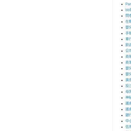
Par
b
問
在
嬰
手
車
飲
公
商
商
嬰
嬰
廣
投
母
神
護
護
銀
中
信