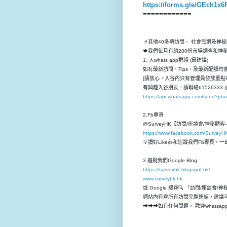
https://forms.gle/GEch1x
============
📌其他40多項訪問、 社會民調及神
🍁我們每月有約200份市場調查和
1. 入whats app群組 (最建議)
如有最新訪問、Tips、及最新配額均會先
[請放心，入谷內只有管理員發放重點P
有興趣入谷朋友，請聯絡61526333 (
https://api.whatsapp.com/send?p
2.Fb專頁
@SurveyHK【訪問/座談會/神秘顧
https://www.facebook.com/SurveyH
💡讚好Like👍和追蹤我們Fb專頁
3.追蹤我們Google Blog
https://surveyhk.blogspot.hk/
www.surveyhk.hk
或 Google 搜尋🔍 「訪問/座談會/
網站內有齊所有訪問完整連結，建議
➡➡➡如有任何問題， 歡迎whatsap