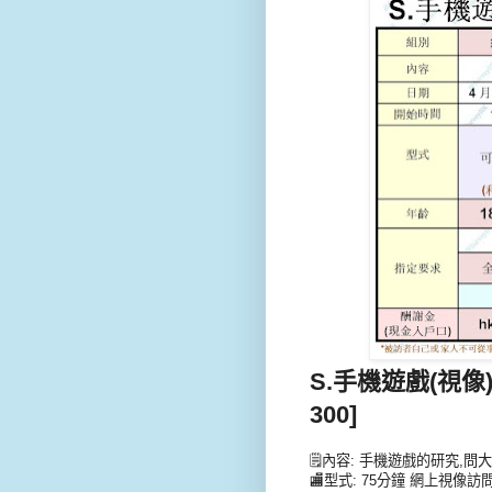
S.手機遊戲(視像)訪問
300]
🗒內容: 手機遊戲的研究,問
🏬型式: 75分鐘 網上視像訪問