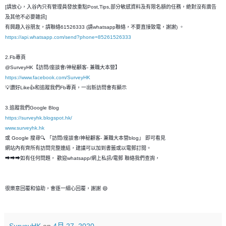
[請放心，入谷內只有管理員發放重點Post,Tips,部分敏感資料及有限名額的任務，絶對沒有廣告
及其他不必要雜訊]
有興趣入谷朋友，請聯絡61526333 (請whatsapp聯絡，不要直接致電，謝謝) 。
https://api.whatsapp.com/send?phone=85261526333
2.Fb專頁
@SurveyHK【訪問/座談會/神秘顧客- 兼職大本營】
https://www.facebook.com/SurveyHK
💡讚好Like👍和追蹤我們Fb專頁，一出新訪問會有顯示
3.追蹤我們Google Blog
https://surveyhk.blogspot.hk/
www.surveyhk.hk
或 Google 搜尋🔍 「訪問/座談會/神秘顧客- 兼職大本營blog」 即可看見
網站內有齊所有訪問完整連結，建議可以加到書籤或以電郵訂閱。
➡➡➡如有任何問題， 歡迎whatsapp/網上私訊/電郵 聯絡我們查詢，
很樂意回覆和恊助，會逐一細心回覆，謝謝 😄
SurveyHK
on
4月 27, 2020