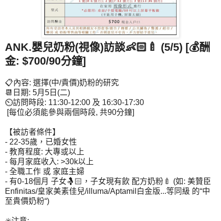
ANK.嬰兒奶粉(視像)訪談👶🏻🍼 (5/5) [💰酬
金: $700/90分鐘]
📋內容: 選擇(中/貴價)奶粉的研究
📆日期: 5月5日(二)
⏲訪問時段: 11:30-12:00 及 16:30-17:30
[每位必須能參與兩個時段, 共90分鐘]
【被訪者條件】
- 22-35歲，已婚女性
- 教育程度: 大專或以上
- 每月家庭收入: >30k以上
- 全職工作 或 家庭主婦
- 有0-18個月 子女🤱🏻，子女現有飲 配方奶粉🍼 (如: 美贊臣
Enfinitas/皇家美素佳兒/illuma/Aptamil白金版...等同級 的“中
至貴價奶粉“)
✳️注意: