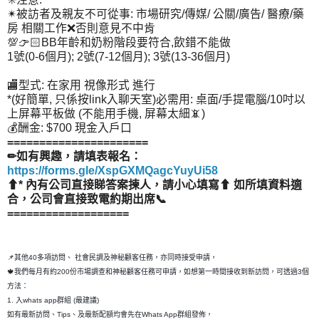
✴被訪者及親友不可從事: 市場研究/傳媒/ 公關/廣告/ 醫療/藥
房 相關工作❌否則意見不中肯
💯👉🏻BB年齡和奶粉階段要符合,飲錯不能做
1號(0-6個月); 2號(7-12個月); 3號(13-36個月)
🏬型式: 在家用 視像形式 進行
*(好簡單, 只係按link入聊天室)必需用: 桌面/手提電腦/10吋以
上屏幕平板做 (不能用手機, 屏幕太細📵)
💰酬金: $700 現金入戶口
======================
✏如有興趣，請填表報名：
https://forms.gle/XspGXMQagcYuyUi58
⬆* 內有公司直接睇答案揀人，請小心填寫⬆ 如所填資料適
合，公司會直接致電約期出席📞
===================
📌其他40多項訪問、 社會民調及神秘顧客任務，亦同時接受申請，
🍁我們每月有約200份市場調查和神秘顧客任務可申請，如想第一時間接收到新訪問，可透過3個
方法：
1. 入whats app群組 (最建議)
如有最新訪問、Tips、及最新配額均會先在Whats App群組發佈，