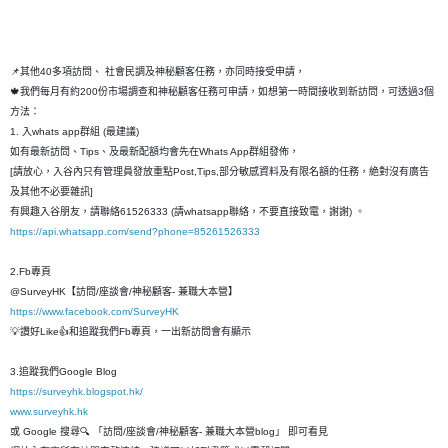
📌其他40多項訪問、 社會民調及神秘顧客任務，亦同時接受申請，
🍁我們每月有約200份市場調查和神秘顧客任務可申請，如想第一時間接收到新訪問，可透過3個
方法：
1. 入whats app群組 (最建議)
如有最新訪問、Tips、及最新配額均會先在Whats App群組發佈，
[請放心，入谷內只有管理員發放重點Post,Tips,部分敏感資料及有限名額的任務，絶對沒有廣告
及其他不必要雜訊]
有興趣入谷朋友，請聯絡61526333 (請whatsapp聯絡，不要直接致電，謝謝) 。
https://api.whatsapp.com/send?phone=85261526333
2.Fb專頁
@SurveyHK【訪問/座談會/神秘顧客- 兼職大本營】
https://www.facebook.com/SurveyHK
💡讚好Like👍和追蹤我們Fb專頁，一出新訪問會有顯示
3.追蹤我們Google Blog
https://surveyhk.blogspot.hk/
www.surveyhk.hk
或 Google 搜尋🔍 「訪問/座談會/神秘顧客- 兼職大本營blog」 即可看見