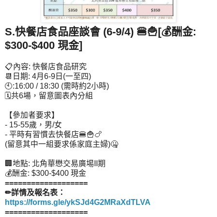
S.快餐店食品座談會 (6-9/4)
🍔🍟[
💰酬金:
$300-$400 現金]
📋內容: 快餐店食品研究
📆日期: 4月6-9日(一至四)
🕙:16:00 / 18:30 (需時約2小時)
🗓共6場，留意圖表內分組
【參加者要求】
- 15-55歲，男/女
- 平時有習慣去快餐店🍔🍟🍗
(留意其中一組要求係家庭主婦)🤐
🏢地點: 北角華懋交易廣埸II期
💰酬金: $300-$400 現金
===================
✏詳情及報名表：
https://forms.gle/ykSJd4G2MRaXdTLVA
===================