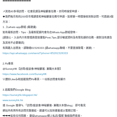
============
📌其他40多項訪問、 社會民調及神秘顧客任務，亦同時接受申請，
🍁我們每月有約200份市場調查和神秘顧客任務可申請，如想第一時間接收到新訪問，可透過3個
方法：
1. 入whats app群組 (最建議)
如有最新訪問、Tips、及最新配額均會先在Whats App群組發佈，
[請放心，入谷內只有管理員發放重點Post,Tips,部分敏感資料及有限名額的任務，絶對沒有廣告
及其他不必要雜訊]
有興趣入谷朋友，請聯絡61526333 (請whatsapp聯絡，不要直接致電，謝謝) 。
https://api.whatsapp.com/send?phone=85261526333
2.Fb專頁
@SurveyHK【訪問/座談會/神秘顧客- 兼職大本營】
https://www.facebook.com/SurveyHK
💡讚好Like👍和追蹤我們Fb專頁，一出新訪問會有顯示
3.追蹤我們Google Blog
https://surveyhk.blogspot.hk/
www.surveyhk.hk
或 Google 搜尋🔍 「訪問/座談會/神秘顧客- 兼職大本營blog」 即可看見
網站內有齊所有訪問完整連結，建議可以加到書籤或以電郵訂閱。
➡➡➡如有任何問題， 歡迎whatsapp/網上私訊/電郵 聯絡我們查詢，