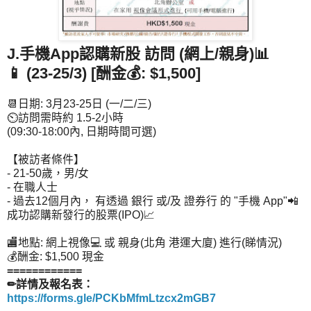
J.手機App認購新股 訪問 (網上/親身)📊
📱
(23-25/3) [酬金💰: $1,500]
📆日期: 3月23-25日 (一/二/三)
⏲訪問需時約 1.5-2小時
(09:30-18:00內, 日期時間可選)
【被訪者條件】
- 21-50歲，男/女
- 在職人士
- 過去12個月內， 有透過 銀行 或/及 證券行 的 "手機 App"📲
成功認購新發行的股票(IPO)📈
🏬地點: 網上視像💻 或 親身(北角 港運大廈) 進行(睇情況)
💰酬金: $1,500 現金
============
✏詳情及報名表：
https://forms.gle/PCKbMfmLtzcx2mGB7