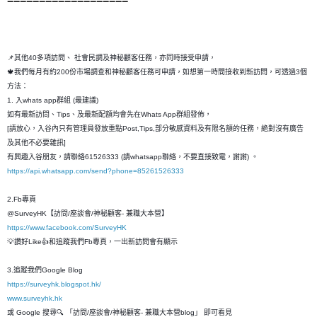
📌其他40多項訪問、 社會民調及神秘顧客任務，亦同時接受申請，
🍁我們每月有約200份市場調查和神秘顧客任務可申請，如想第一時間接收到新訪問，可透過3個
方法：
1. 入whats app群組 (最建議)
如有最新訪問、Tips、及最新配額均會先在Whats App群組發佈，
[請放心，入谷內只有管理員發放重點Post,Tips,部分敏感資料及有限名額的任務，絶對沒有廣告
及其他不必要雜訊]
有興趣入谷朋友，請聯絡61526333 (請whatsapp聯絡，不要直接致電，謝謝) 。
https://api.whatsapp.com/send?phone=85261526333
2.Fb專頁
@SurveyHK【訪問/座談會/神秘顧客- 兼職大本營】
https://www.facebook.com/SurveyHK
💡讚好Like👍和追蹤我們Fb專頁，一出新訪問會有顯示
3.追蹤我們Google Blog
https://surveyhk.blogspot.hk/
www.surveyhk.hk
或 Google 搜尋🔍 「訪問/座談會/神秘顧客- 兼職大本營blog」 即可看見