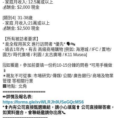
- 家庭月收入: 12.5萬或以上
💰酬金: $2,000 現金
[類別4] 31-38歲
- 家庭 月收入:21萬或以上
💰酬金: $2,500 現金
【所有被訪者要求】
* 能全程用英文 進行訪問者 *優先* 🗣🔤
- 過去1年內，有去 高級商場購物 [例如: 海港城 / IFC / 置地/
圓方/ 時代廣場 / 利園 / 太古廣場 / K11 Musea]
🗒如獲邀，參加前要填一份約10-15分鐘的問卷 *可用手機做
📱
✴親友不可從事: 市場研究/ 傳媒/ 公關/ 廣告銀行/ 商場及物業
管理 等相關行業
🏢地點: 北角
==================
✏詳情及報名表:
https://forms.gle/xvWLRJh9USeGQcMS6
*⬆內有公司直接甄選連結，請小心填寫⬆ 公司直接睇答案，
如資料適合，會聯絡邀請你出席📞
===================